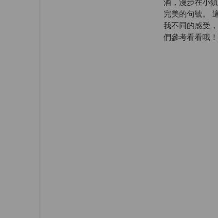
酒，漫步在小鎮
完美的句號。 
我不同的感受，
們參考看看哦！