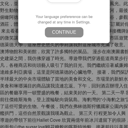
文化，並參觀十九世紀著名的捕鯨港維特港，探索海島風光。此
野生動物園，近距離觀賞各種非洲動物，午後漫步茉莉河，最後
俯瞰阿德萊德市區全景。最後一天，遊覽芭蘿莎葡萄酒谷，參觀
Your language prefererence can be
changed at any time in Settings.
酒莊，體驗品酒樂趣，感受濃厚的歐洲風情。 現在就下訂屬於
 來去看看 抵達阿德萊德機場後，一出閘門就看到了手舉接機牌
CONTINUE
的微笑讓我感到安心。我們迅速上車，前往北大街開始市區遊覽
德萊德大學，這座歷史悠久的學府讓我對這座城市充滿了敬意。
澳博物館和美術館，欣賞了許多獨特的展品。 漫步在南澳圖書
史建築之間，我仿佛穿越了時光。導遊帶我們穿過藍道商業步行
凡，各種商店和街頭藝人吸引了我的目光。我們繼續沿著威廉姆
達維多利亞廣場，這里是阿德萊德的心臟地帶。 接著，我們探
半球最大的中央市場體驗了當地的美食和文化。市場里的新鮮水
美食和琳瑯滿目的商品讓我流連忘返。下午，回到酒店辦理入住
區的餐廳享用一頓豐盛的晚餐，結束美好的一天。 第二天一早 
前往傑維斯海角，登上渡輪駛向袋鼠島。海豹灣的“小海豹之旅”
了這些可愛的生物。午餐後，我們在弗林德斯狩獵國家公園內探
艦拱門，這些自然景觀讓我嘆為觀止。 第三天 行程更加令人興
遊的帶領下前往Hallet Cove 欣賞兩億年前冰川遺留下的痕跡
面包山the sugar loaf棉花糖般的喀斯特地貌。接著前往以美