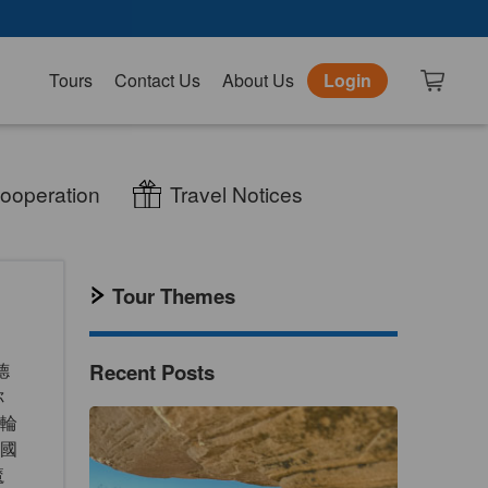
Tours
Contact Us
About Us
Login
ooperation
Travel Notices
Tour Themes
Recent Posts
德
你
輪
國
魔