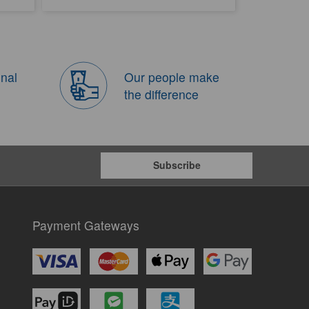
onal
Our people make
the difference
Subscribe
Payment Gateways