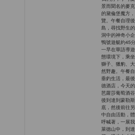
景而聞名的麥克
的黛倫堡魔方，
覽。午餐自理後
島，尋找野生的
洞中的神奇小企
鴨號遊艇約45
一早在華語導遊
態環境下，乘坐
獅子、獵豹、大
然野趣。午餐自
垂釣生活，最後
德酒店，今天的
芭蘿莎葡萄酒谷
後到達到蒙勒斯
底，然後前往另
中自由活動，體
呼喊著，一展我
萊德山中，到達