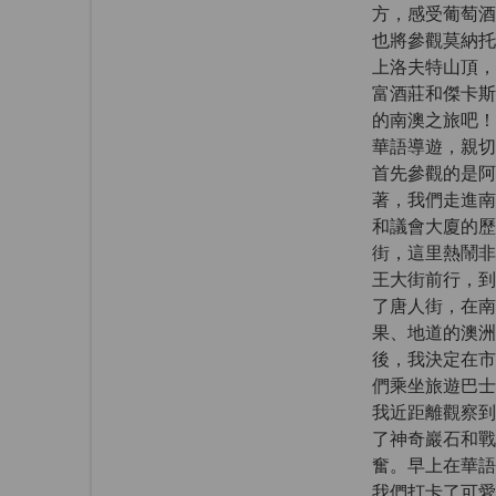
方，感受葡萄酒
也將參觀莫納托
上洛夫特山頂，
富酒莊和傑卡斯
的南澳之旅吧！
華語導遊，親切
首先參觀的是阿
著，我們走進南
和議會大廈的歷
街，這里熱鬧非
王大街前行，到
了唐人街，在南
果、地道的澳洲
後，我決定在市
們乘坐旅遊巴士
我近距離觀察到
了神奇巖石和戰
奮。早上在華語導
我們打卡了可愛的