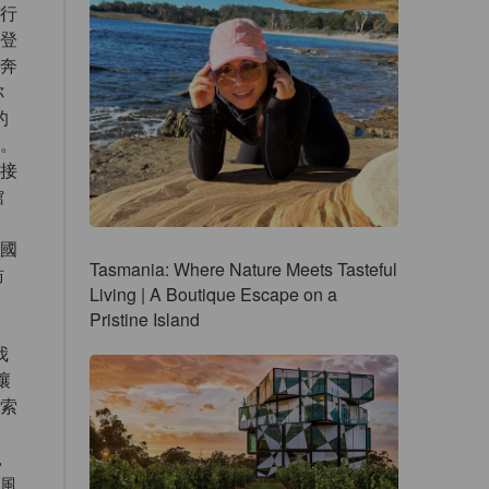
行
登
奔
你
的
。
接
館
國
Tasmania: Where Nature Meets Tasteful
訪
Living | A Boutique Escape on a
Pristine Island
我
讓
索
，
麗風