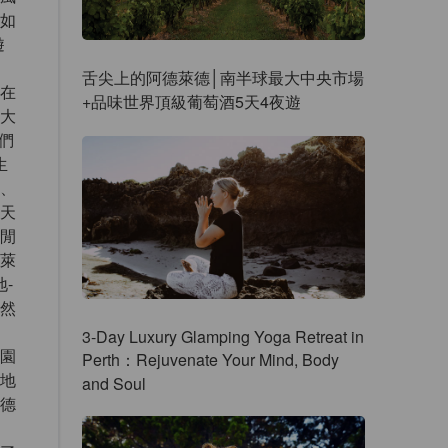
如
遊
舌尖上的阿德萊德│南半球最大中央市場
在
+品味世界頂級葡萄酒5天4夜遊
大
們
生
、
天
閒
萊
-
然
3-Day Luxury Glamping Yoga Retreat in
園
Perth：Rejuvenate Your Mind, Body
地
and Soul
德