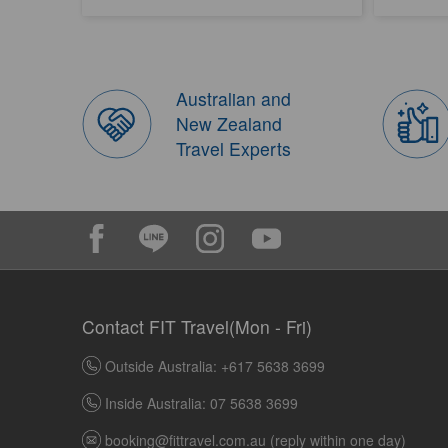
Australian and
New Zealand
Travel Experts
Contact FIT Travel(Mon - Fri)
Outside Australia: +617 5638 3699
Inside Australia: 07 5638 3699
booking@fittravel.com.au
(reply within one day)