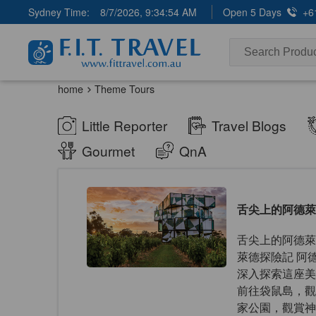
Sydney Time:
8/7/2026, 9:34:55 AM
Open 5 Days
+6
home
Theme Tours
Little Reporter
Travel Blogs
Gourmet
QnA
舌尖上的阿德萊
舌尖上的阿德萊
萊德探險記 阿
深入探索這座美
前往袋鼠島，觀
家公園，觀賞神