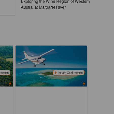
Exploring the Wine Region of Western
Australia: Margaret River
nce
Reef Hopper Scenic Flight | Great
Barrier Reef
1.8k booked
$
278.00
L05156
CNS03390
$
289.00
AUD
rmation
Instant Confirmation
Daily