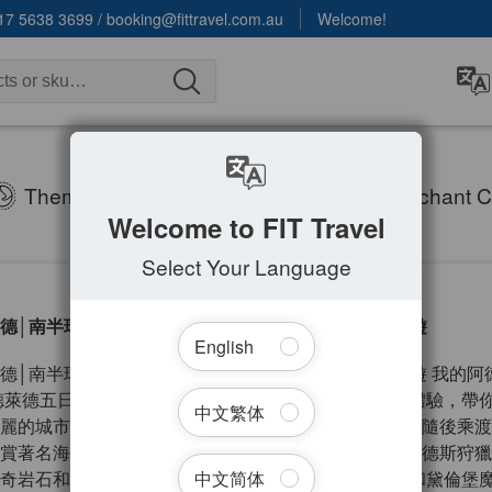
17 5638 3699
/
booking@fittravel.com.au
Welcome!
Theme Tours
About FIT
Merchant C
Welcome to FIT Travel
Select Your Language
德│南半球最大中央市場+品味世界頂級葡萄酒5天4夜遊
English
德│南半球最大中央市場+品味世界頂級葡萄酒5天4夜遊 我的阿
德萊德五日遊綜合行程包括市區觀光、自然景觀和文化體驗，帶
中文繁体
麗的城市。首先遊覽市區名勝，體驗當地生活和美食。隨後乘渡
賞著名海豹灣與下海灘親近小海豹之旅，之後遊覽弗林德斯狩獵
中文简体
奇岩石和戰艦拱門。 你更將探索麥克拉倫谷的葡萄園和黛倫堡