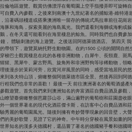
拉倫地區遊覽。觀賞仿佛漂浮在葡萄園上空手指撥弄即可旋轉自
可自費入內參觀，之後來到南澳十九世紀著名的捕鯨港-維特港
，沿著碼頭棧道或搭乘澳洲唯一留存的傳統式馬拉車前往花崗岩
海豚和海鳥，探索美麗的海島風光。我們還看到海獅或海豹或躲
鵝，在冬天還可能看到在海里棲息的鯨魚。同時我們也自費參加
分鐘， 體驗刺激的海上遊覽。之後送回阿德萊德酒店。 第四天 我
的帶領下，遊覽莫納托野生動物園。在約1500 公頃的開闊自然
穿梭巴士觀賞棲息在此的各種非洲動物，白犀牛、長頸鹿、斑馬
猩猩、黑犀牛、蒙古野馬、旋角羚和非洲野狗等珍稀動物，領略
理後漫步於茉莉河旁，欣賞河岸風景的同時，感受當地居民的悠
來到洛夫特山頂，俯瞰整個阿德萊德市區全景。然後再回到阿德
行程我們也非常的喜歡！ 最後一天 前往澳洲著名的葡萄酒盛產地
參觀遊覽。首先我們來到澳洲知名的奔富酒莊自費品酒及參觀，
山瞭望臺俯瞰整個芭蘿莎山谷，滿山遍野的葡萄樹和莊園盡收眼
外一個世界著名的現代化酒莊傑卡斯，在訪客中心自費品酒和莊
驗秀麗的葡萄園風光。隨後到擁有奇妙聲學現象的回音壁，大聲
們的美妙歌聲，見證了它的神奇。中午時分穿梭在風景如畫的阿
世界知名的漢多夫德國村，還品嘗了著名的德國豬手餐和德國啤