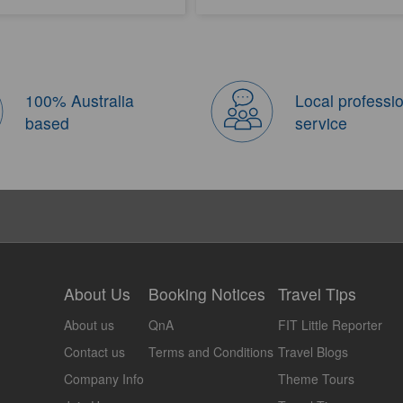
100% Australia
Local professi
based
service
About Us
Booking Notices
Travel Tips
About us
QnA
FIT Little Reporter
Contact us
Terms and Conditions
Travel Blogs
Company Info
Theme Tours