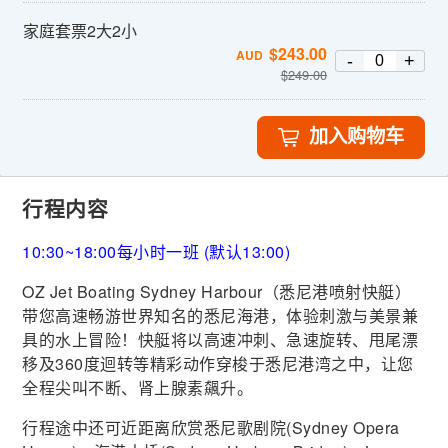
家庭套票2大2小
$
243.00
AUD
-
+
$
249.00
加入购物车
行程内容
10:30~18:00每小时一班 (默认13:00)
OZ Jet Boating Sydney Harbour（悉尼港喷射快艇）
带您高速畅游世界知名的悉尼海港，体验刺激与美景兼
具的水上冒险！快艇将以高速冲刺、急速旋转、甩尾漂
移及360度迴转等精彩动作穿梭于悉尼港湾之中，让您
全程尖叫不断、肾上腺素飆升。
行程途中还可近距离欣赏悉尼歌剧院(Sydney Opera