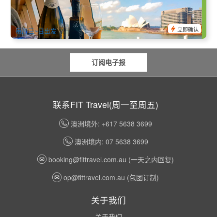
2.3k 已预订
$
106.00
SYD04045
$
109.00
AUD
立即确认
每周三~日出发
订阅电子报
联系FIT Travel(周一至周五)
澳洲境外: +617 5638 3699
澳洲境内: 07 5638 3699
booking@fittravel.com.au
(一天之内回复)
op@fittravel.com.au
(包团订制)
关于我们
关于我们