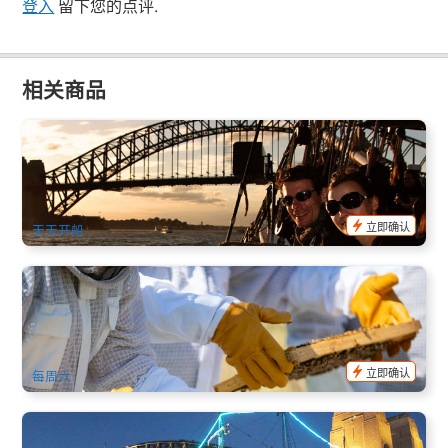
登入
留下您的点评.
相关商品
爱之船巡航 | 悉尼港高帆船晚餐 (Sydney Harbour Tall Ship
Dinner Cruise)
78 已预订
$
102.00
SYD04129
$
109.00
AUD
立即确认
天天开船
蜂蜜农场导览｜蜂蜜品嚐与养蜂体验＋晨间茶点 Bowral
Honey Farm
93 已预订
$
48.00
SYD04269
AUD
立即确认
每周六
澳洲｜悉尼港高帆船 港湾过夜巡航 1天1夜 (Sydney Harbour