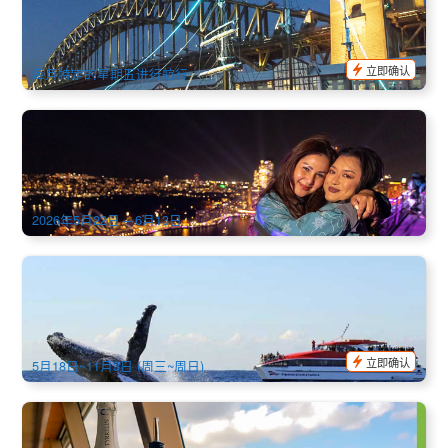
Tall Ship Sail & Snooze)
64 已预订
$
305.00
SYD04159
$
349.00
AUD
立即确认
每月特定的星期五进行航行
悉尼爬桥 悉尼灯光音乐节 夜间攀登之旅 BridgeClimb Vivid
Sydney (英文)
324 已预订
$
381.00
SYD04096
$
385.00
AUD
2026年5月22日 – 6月13日
库克船长 | 悉尼赏鲸2.5小时季节船体验之旅 (英文)（环形码头
出发）
1.4k 已预订
$
90.00
SYD04059
$
95.00
AUD
立即确认
5月18日~11月3日 (周三~周日)
悉尼食光｜港船上午餐/长午餐游船(海港流动风景+2~3道菜午
餐) (Captain Cook Cruises Harbour View Lunch)