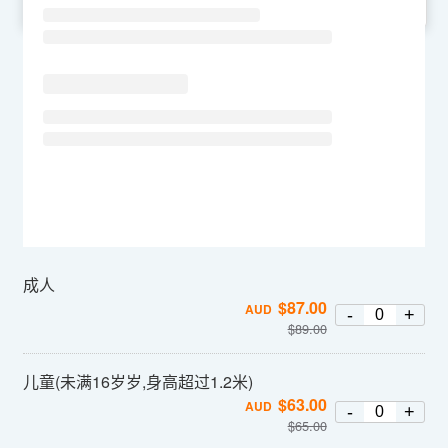
SU
MO
TU
WE
TH
FR
SA
成人
$
87.00
AUD
-
+
$
89.00
儿童(未满16岁岁,身高超过1.2米)
$
63.00
AUD
-
+
$
65.00