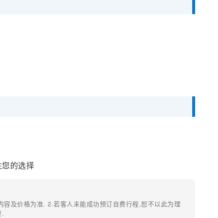
注您的选择
内容及价格为准. 2.若客人未能成功预订自费行程,恕不以此为理
.