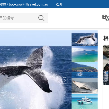
3699
/
booking@fittravel.com.au
欢迎!
相
亲
1
A
每