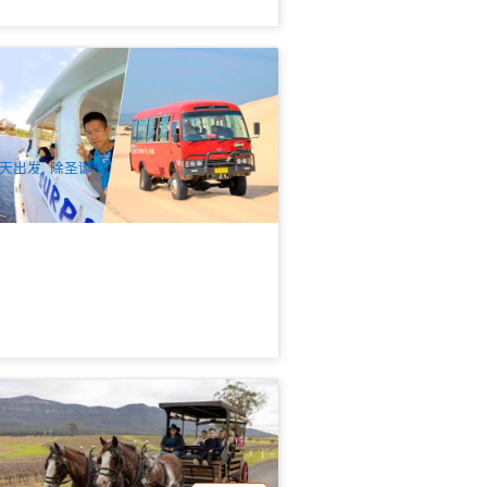
蒂芬港 | 海豚探索游船 + 沙丘滑沙体验
险套票 | 新南威尔士州
.3k 已预订
$
75.00
SYD04288
$
80.00
UD
天出发, 除圣诞节
人谷马车游｜Hunter Valley 45 分钟马
体验
2 已预订
$
60.00
SYD04141
UD