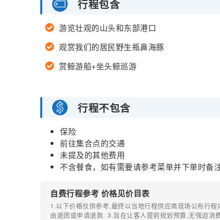
行程包含
游览壮观的山头和东部港口
观赏我们的居民野生瓶鼻海豚
赏鲸游船+坐头鲸巡游
行程不包含
保险
前往集合点的交通
未提及的其他费用
不含餐食，如有需要请参考菜单并下单时备
自费行程参考 价格见价目表
1.以下价格仅供参考,最终以当地行程供应商现场公布行程
由退团或申请退款. 3.旨在让客人提前规划预算,无强迫消费