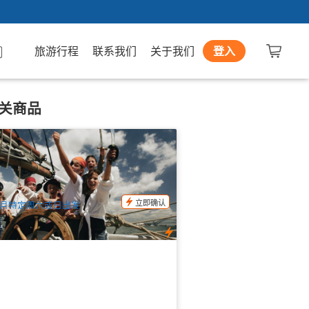
旅游行程
联系我们
关于我们
登入
关商品
子巡游 | 悉尼港90分钟海盗船体验
50 已预订
$
60.00
SYD04187
$
69.00
UD
立即确认
月特定周六或日出发