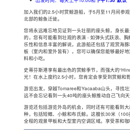
出发时间：每天上午10:00和
下午1:30*默认
加入我们的2.5小时赏鲸游船，于5月至11月间参观“座
北部的鲸鱼迁徙。
您将永远难忘地见证到一头壮丽的座头鲸，身长最多
的，您有可能看到壮观的表演 - 如弹头式跃浪、
乐性和信息丰富的解说，此游船还包括了观赏海豚和
板（室内和室外皆有），您可以确保您能够最好地
料和小吃。
史蒂芬斯港享有最出色的赏鲸季节，而强大的“Hinchin
光！在水上度约2.5小时，您肯定会享受到赏鲸和
游览出发，穿越Tomaree和Yacaaba山头，
远不会忘记看到一头40吨的座头鲸推动自己飞向
游览还包括游览外岛的机会，同时还有可能看到大
种，包括短鳍、小鲸和布氏鲸。这艘长30米（10
全程的观景甲板和大型室内空调区域。享受茶和咖