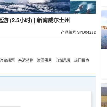
史
 (2.5小时) | 新南威尔士州
冒
1
A
产品编号
SYD04282
天
渡轮船票
亲近动物
浪漫蜜月
自然风景
热门景点
猎
车
9
A