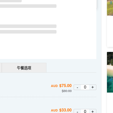
天
WE
TH
FR
SA
悉
｜
7
午餐选项
A
天
$
75.00
AUD
-
+
$
80.00
$
33.00
AUD
-
+