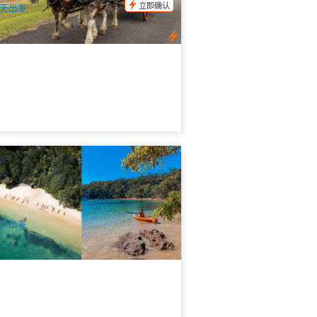
立即确认
天出发
尼曼利海滩｜单人皮划艇(独木舟)租赁
4 小时自由探索北港海湾与秘境沙滩
1 已预订
$
60.00
SYD04351
UD
天出发