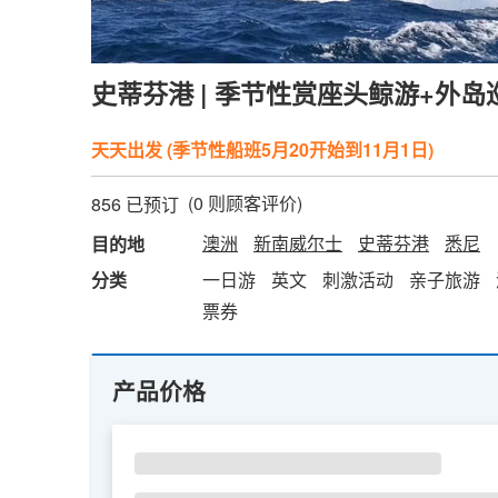
史蒂芬港 | 季节性赏座头鲸游+外岛巡游
天天出发 (季节性船班5月20开始到11月1日)
(
0
则顾客评价)
856 已预订
澳洲
新南威尔士
史蒂芬港
悉尼
目的地
分类
一日游
英文
刺激活动
亲子旅游
票券
产品价格