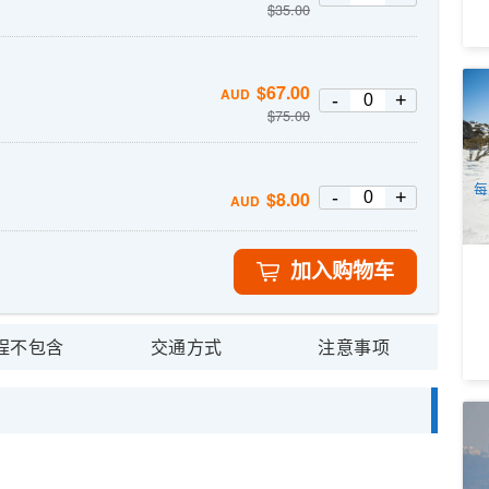
$
35.00
2
$
67.00
AUD
-
+
上
$
75.00
7
A
每
-
+
$
8.00
AUD
加入购物车
程不包含
交通方式
注意事项
乘
令
4