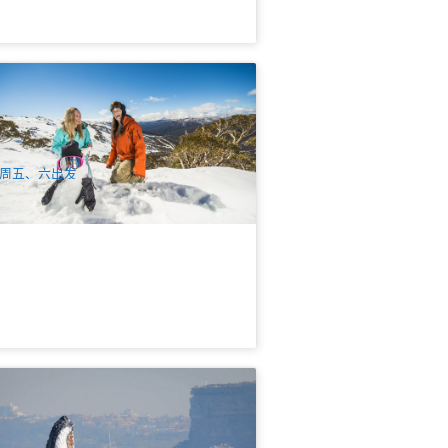
026悉尼滑雪团 | 超值雪山1天中文游 (晚
出发)
58 已预订
$
190.00
SYD04333
UD
周五、六出发
风破浪 | 悉尼赏鲸2.5小时刺激快艇(达
港出发)
47 已预订