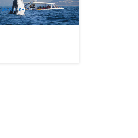
$
122.00
SYD04081
$
128.00
UD
月24~11月18日