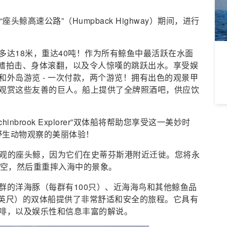
A
5
头鲸高速公路”（Humpback Highway）期间，进行
达18米，重达40吨！作为所有鲸鱼中最活跃在水面
胸鳍拍击、身体滚翻，以及令人惊嘆的跳跃出水。享受娱
外岛游览 - 一次付款，两个游览！拥有出色的观景甲
观赏这些友善的巨人。船上提供了全牌照酒吧，供应饮
brook Explorer”双体船将帮助您享受这一美妙时
野生动物观察的美丽体验！
寻找壮观的座头鲸，因为它们在史蒂芬斯港附近迁徙。您将永
天空，然后重重摔入海中的景象。
群的洋海豚（每群有100只）、近海海鸟和其他鲸鱼品
0英尺）的双体船提供了非常舒适和安全的旅程。它具有
啡，以及娱乐性和信息丰富的解说。