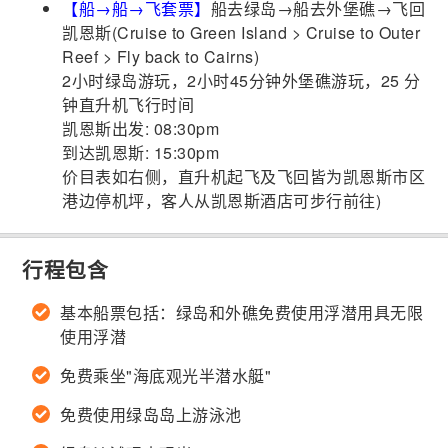
【船→船→飞套票】
船去绿岛→船去外堡礁→飞回
凯恩斯(Cruise to Green Island > Cruise to Outer
Reef > Fly back to Cairns)
2小时绿岛游玩，2小时45分钟外堡礁游玩，25 分
钟直升机飞行时间
凯恩斯出发: 08:30pm
到达凯恩斯: 15:30pm
价目表如右侧，直升机起飞及飞回皆为凯恩斯市区
港边停机坪，客人从凯恩斯酒店可步行前往)
行程包含
基本船票包括：绿岛和外礁免费使用浮潜用具无限
使用浮潜
免费乘坐"海底观光半潜水艇"
免费使用绿岛岛上游泳池