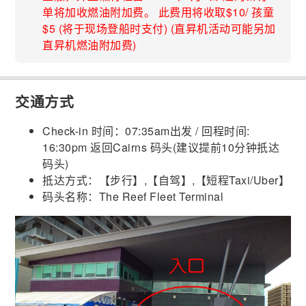
单将加收燃油附加费。 此费用将收取$10/ 孩童
$5 (将于现场登船时支付) (直昇机活动可能另加
直昇机燃油附加费)
交通方式
Check-in 时间：07:35am出发 / 回程时间:
16:30pm 返回Cairns 码头(建议提前10分钟扺达
码头)
抵达方式：【步行】,【自驾】,【短程Taxi/Uber】
码头名称：The Reef Fleet Terminal