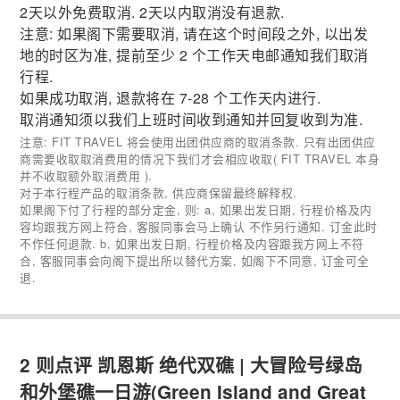
2天以外免费取消. 2天以内取消没有退款.
注意: 如果阁下需要取消, 请在这个时间段之外, 以出发
地的时区为准, 提前至少 2 个工作天电邮通知我们取消
行程.
如果成功取消, 退款将在 7-28 个工作天内进行.
取消通知须以我们上班时间收到通知并回复收到为准.
注意: FIT TRAVEL 将会使用出团供应商的取消条款. 只有出团供应
商需要收取取消费用的情况下我们才会相应收取( FIT TRAVEL 本身
并不收取额外取消费用 ).
对于本行程产品的取消条款, 供应商保留最终解释权.
如果阁下付了行程的部分定金, 则: a, 如果出发日期, 行程价格及内
容均跟我方网上符合, 客服同事会马上确认 不作另行通知. 订金此时
不作任何退款. b, 如果出发日期, 行程价格及内容跟我方网上不符
合, 客服同事会向阁下提出所以替代方案, 如阁下不同意, 订金可全
退.
2 则点评
凯恩斯 绝代双礁 | 大冒险号绿岛
和外堡礁一日游(Green Island and Great