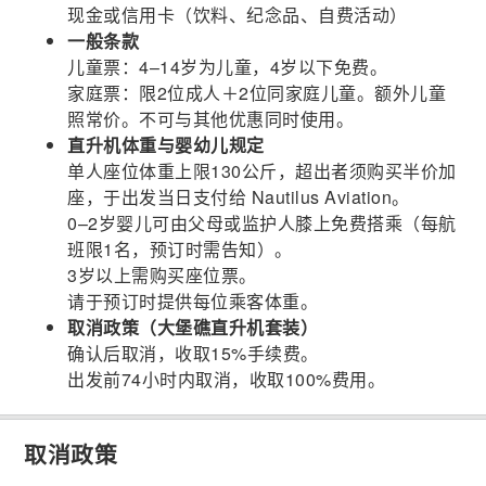
现金或信用卡（饮料、纪念品、自费活动）
一般条款
儿童票：4–14岁为儿童，4岁以下免费。
家庭票：限2位成人＋2位同家庭儿童。额外儿童
照常价。不可与其他优惠同时使用。
直升机体重与婴幼儿规定
单人座位体重上限130公斤，超出者须购买半价加
座，于出发当日支付给 Nautilus Aviation。
0–2岁婴儿可由父母或监护人膝上免费搭乘（每航
班限1名，预订时需告知）。
3岁以上需购买座位票。
请于预订时提供每位乘客体重。
取消政策（大堡礁直升机套装）
确认后取消，收取15%手续费。
出发前74小时内取消，收取100%费用。
取消政策