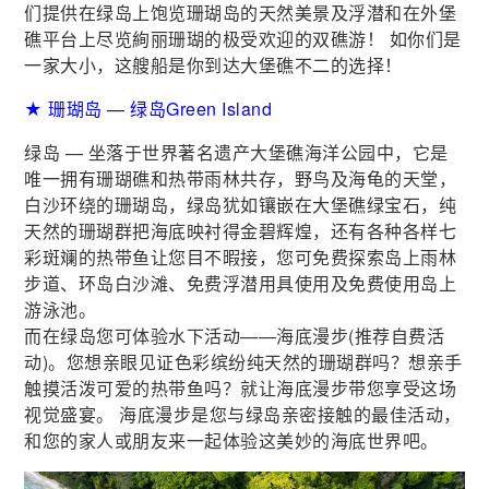
们提供在绿岛上饱览珊瑚岛的天然美景及浮潜和在外堡
礁平台上尽览絢丽珊瑚的极受欢迎的双礁游！ 如你们是
一家大小，这艘船是你到达大堡礁不二的选择！
★ 珊瑚岛 — 绿岛Green Island
绿岛 — 坐落于世界著名遗产大堡礁海洋公园中，它是
唯一拥有珊瑚礁和热带雨林共存，野鸟及海龟的天堂，
白沙环绕的珊瑚岛，绿岛犹如镶嵌在大堡礁绿宝石，纯
天然的珊瑚群把海底映衬得金碧辉煌，还有各种各样七
彩斑斓的热带鱼让您目不暇接，您可免费探索岛上雨林
步道、环岛白沙滩、免费浮潜用具使用及免费使用岛上
游泳池。
而在绿岛您可体验水下活动——海底漫步(推荐自费活
动)。您想亲眼见证色彩缤纷纯天然的珊瑚群吗？想亲手
触摸活泼可爱的热带鱼吗？就让海底漫步带您享受这场
视觉盛宴。 海底漫步是您与绿岛亲密接触的最佳活动，
和您的家人或朋友来一起体验这美妙的海底世界吧。