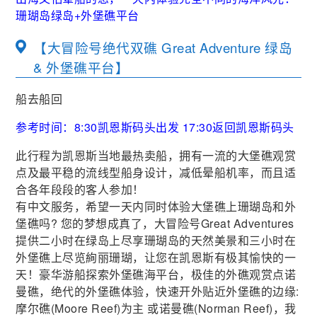
珊瑚岛绿岛+外堡礁平台
【大冒险号绝代双礁 Great Adventure 绿岛
& 外堡礁平台】
船去船回
参考时间：8:30凯恩斯码头出发 17:30返回凯恩斯码头
此行程为凯恩斯当地最热卖船，拥有一流的大堡礁观赏
点及最平稳的流线型船身设计，减低晕船机率，而且适
合各年段段的客人参加！
有中文服务，希望一天内同时体验大堡礁上珊瑚岛和外
堡礁吗? 您的梦想成真了，大冒险号Great Adventures
提供二小时在绿岛上尽享珊瑚岛的天然美景和三小时在
外堡礁上尽览絢丽珊瑚，让您在凯恩斯有极其愉快的一
天！豪华游船探索外堡礁海平台，极佳的外礁观赏点诺
曼礁，绝代的外堡礁体验，快速开外贴近外堡礁的边缘:
摩尔礁(Moore Reef)为主 或诺曼礁(Norman Reef)，我