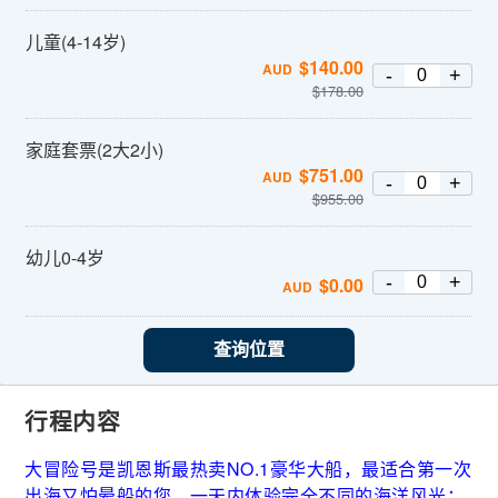
儿童(4-14岁)
$
140.00
AUD
-
+
$
178.00
家庭套票(2大2小)
$
751.00
AUD
-
+
$
955.00
幼儿0-4岁
-
+
$
0.00
AUD
查询位置
行程内容
大冒险号是凯恩斯最热卖NO.1豪华大船，最适合第一次
出海又怕晕船的您，一天内体验完全不同的海洋风光：