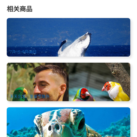
相关商品
翡翠岛(Fitzroy Island)凯恩斯赏鲸之旅 (凯恩斯出发) Whale
Watching Tour
298 已预订
$
155.00
CNS03518
$
159.00
AUD
7月15~9月06日
雨林票券 | 库兰达小镇 鸟园票券
547 已预订
$
22.00
CNS03358
$
24.00
AUD
天天出发，圣诞节除外
富兰克林 海龟岛(Frankland Island)大堡礁精华半日游 | 凯恩斯
297 已预订
$
180.00
CNS03076
$
185.00
AUD