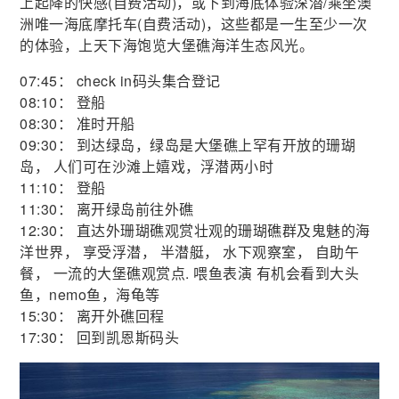
上起降的快感(自费活动)，或下到海底体验深潜/乘坐澳
洲唯一海底摩托车(自费活动)，这些都是一生至少一次
的体验，上天下海饱览大堡礁海洋生态风光。
07:45： check in码头集合登记
08:10： 登船
08:30： 准时开船
09:30： 到达绿岛，绿岛是大堡礁上罕有开放的珊瑚
岛， 人们可在沙滩上嬉戏，浮潜两小时
11:10： 登船
11:30： 离开绿岛前往外礁
12:30： 直达外珊瑚礁观赏壮观的珊瑚礁群及鬼魅的海
洋世界， 享受浮潜， 半潜艇， 水下观察室， 自助午
餐， 一流的大堡礁观赏点. 喂鱼表演 有机会看到大头
鱼，nemo鱼，海龟等
15:30： 离开外礁回程
17:30： 回到凯恩斯码头