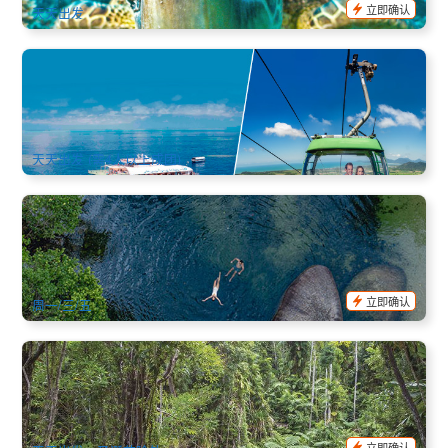
立即确认
天天出发
凯恩斯外堡礁豪华3天2晚地接团 (中文小团体出发)
1.7k 已预订
$
647.00
CNS03440
$
692.00
AUD
天天出发 (需4人以上成团)
半日雨林瀑布探险与天然水花梯 (英文) 凯恩斯出发
744 已预订
$
126.00
CNS03239
$
129.00
AUD
立即确认
周一/三/五
库兰达热带雨林公园一日游(野生动物园+水陆两用车+土著文
化体验+澳式烧烤午餐)
541 已预订
$
146.00
CNS03276
$
160.00
AUD
立即确认