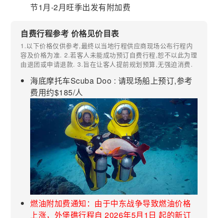
节1月-2月旺季出发有附加费
自费行程参考 价格见价目表
1.以下价格仅供参考,最终以当地行程供应商现场公布行程内
容及价格为准. 2.若客人未能成功预订自费行程,恕不以此为理
由退团或申请退款. 3.旨在让客人提前规划预算,无强迫消费.
海底摩托车Scuba Doo : 请现场船上预订,参考
费用约$185/人
燃油附加费通知：由于中东战争导致燃油价格
上涨，外堡礁行程自 2026年5月1日 起的新订