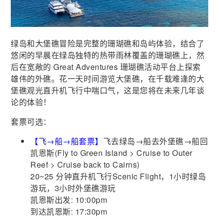
绿岛和大堡礁冒险是完整的珊瑚礁和岛屿体验，结合了
悠闲的早晨在绿岛独特的热带雨林覆盖的珊瑚礁上，然
后在宽敞的 Great Adventures 珊瑚礁活动平台上探索
雄伟的外礁。花一天时间游览大堡礁，在千载难逢的大
堡礁观光直升机飞行中喘口气，这是您将在未来几年谈
论的体验！
套票可选：
【飞→船→船套票】
飞去绿岛→船去外堡礁→船回
凯恩斯(Fly to Green Island > Cruise to Outer
Reef > Cruise back to Cairns)
20~25 分钟直升机飞行Scenic Flight，1小时绿岛
游玩，3小时外堡礁游玩
凯恩斯出发: 10:00pm
到达凯恩斯: 17:30pm