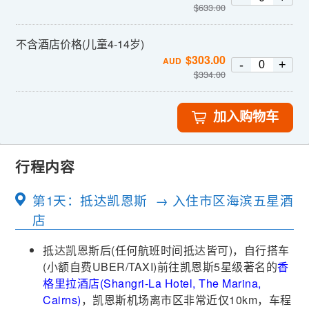
$
633.00
不含酒店价格(儿童4-14岁)
$
303.00
AUD
-
+
$
334.00
加入购物车
行程内容
第1天：抵达凯恩斯 → 入住市区海滨五星酒
店
抵达凯恩斯后(任何航班时间抵达皆可)，自行搭车
(小额自费UBER/TAXI)前往凯恩斯5星级著名的
香
格里拉酒店(Shangri-La Hotel, The Marina,
Cairns)
，凯恩斯机场离市区非常近仅10km，车程