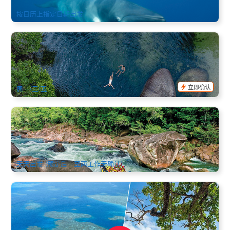
$
2,780.00
CNS03544
$
2,850.00
AUD
按日历上指定日期出发
半日雨林瀑布探险与天然水花梯 (英文) 凯恩斯出发
744 已预订
$
126.00
CNS03239
$
129.00
AUD
立即确认
周一/三/五
塔利河峡谷全日激流泛舟(Tully River Rafting) Mission Beach
美神海滩出发/自驾前往
541 已预订
$
250.00
CNS03291
$
269.00
AUD
天天出发 (预定后一至两工作天确认)
凯恩斯 | 翡翠岛度假村2天1晚+大堡礁探险之旅 Fitzroy Island
Resort & Reef Cruise (入住4.5星高级海岛度假酒店)
1.6k 已预订
$
487.00
CNS03505
$
534.00
AUD