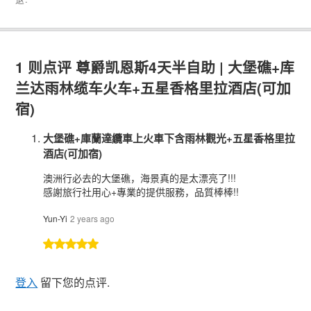
1 则点评
尊爵凯恩斯4天半自助 | 大堡礁+库
兰达雨林缆车火车+五星香格里拉酒店(可加
宿)
大堡礁+庫蘭達纜車上火車下含雨林觀光+五星香格里拉
酒店(可加宿)
澳洲行必去的大堡礁，海景真的是太漂亮了!!!
感謝旅行社用心+專業的提供服務，品質棒棒!!
Yun-Yi
2 years ago
登入
留下您的点评.