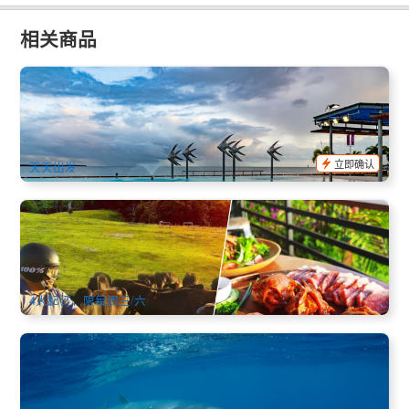
相关商品
凯恩斯城市风光 & 周边景点半日游 (英文) 凯恩斯出发
374 已预订
$
104.00
CNS03338
$
109.00
AUD
立即确认
天天出发
舌尖上的凯恩斯 | 日落酷牛农场体验+豪华和牛晚餐+草车喂
牛/ATV四驱车可选 (中文/英文)
98 已预订
$
214.00
CNS03362
$
219.00
AUD
4人起订，限每周三/六
6-7月时节限定 | 遇见小鬚鲸 Minke Whale 凯恩斯大堡礁5天4
晚船宿探索之旅
62 已预订