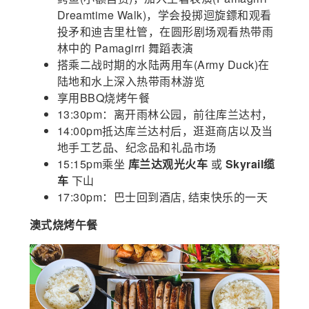
Dreamtime Walk)，学会投掷迴旋鏢和观看
投矛和迪吉里杜管，在圆形剧场观看热带雨
林中的 Pamagirri 舞蹈表演
搭乘二战时期的水陆两用车(Army Duck)在
陆地和水上深入热带雨林游览
享用BBQ烧烤午餐
13:30pm：离开雨林公园，前往库兰达村，
14:00pm抵达库兰达村后，逛逛商店以及当
地手工艺品、纪念品和礼品市场
15:15pm乘坐
库兰达观光火车
或
Skyrail缆
车
下山
17:30pm：巴士回到酒店, 结束快乐的一天
澳式烧烤午餐