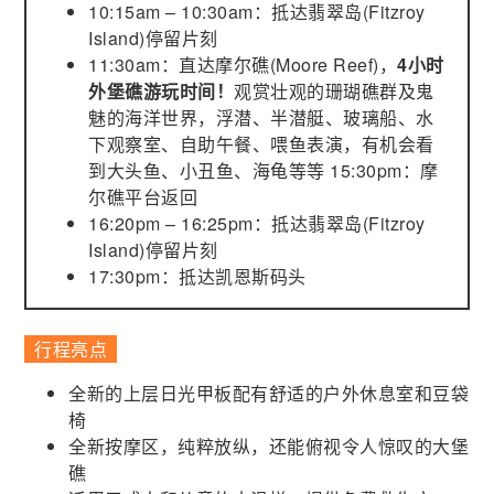
10:15am – 10:30am：抵达翡翠岛(Fitzroy
Island)停留片刻
11:30am：直达摩尔礁(Moore Reef)，
4小时
外堡礁游玩时间！
观赏壮观的珊瑚礁群及鬼
魅的海洋世界，浮潜、半潜艇、玻璃船、水
下观察室、自助午餐、喂鱼表演，有机会看
到大头鱼、小丑鱼、海龟等等 15:30pm：摩
尔礁平台返回
16:20pm – 16:25pm：抵达翡翠岛(Fitzroy
Island)停留片刻
17:30pm：抵达凯恩斯码头
行程亮点
全新的上层日光甲板配有舒适的户外休息室和豆袋
椅
全新按摩区，纯粹放纵，还能俯视令人惊叹的大堡
礁