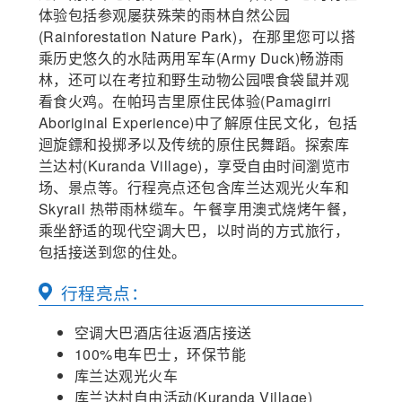
步是在浮筒下方的平台上进行的，而不是在海底。
体验包括参观屡获殊荣的雨林自然公园
参团条件：
(Rainforestation Nature Park)，在那里您可以搭
1. 必须配合摩尔礁全日游票价购买
乘历史悠久的水陆两用军车(Army Duck)畅游雨
3. 必须穿戴泳衣，适合不会游泳的人士
2. 最低年龄为12 岁，18 岁以下的儿童需要有父母或法
林，还可以在考拉和野生动物公园喂食袋鼠并观
定监护人陪同参加旅行
看食火鸡。在帕玛吉里原住民体验(Pamagirri
4. 所有客人都需要填写医疗豁免，身体无恙才能参加
Aboriginal Experience)中了解原住民文化，包括
迴旋鏢和投掷矛以及传统的原住民舞蹈。探索库
兰达村(Kuranda Village)，享受自由时间瀏览市
场、景点等。行程亮点还包含库兰达观光火车和
Skyrail 热带雨林缆车。午餐享用澳式烧烤午餐，
乘坐舒适的现代空调大巴，以时尚的方式旅行，
包括接送到您的住处。
行程亮点：
空调大巴酒店往返酒店接送
100%电车巴士，环保节能
库兰达观光火车
库兰达村自由活动(Kuranda Village)