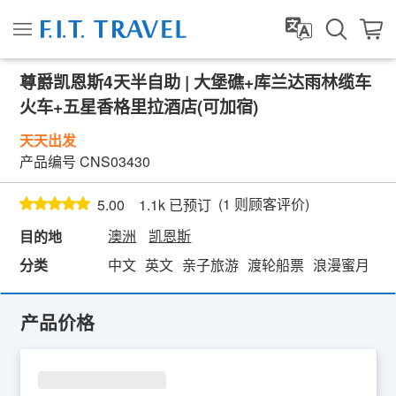
尊爵凯恩斯4天半自助 | 大堡礁+库兰达雨林缆车
火车+五星香格里拉酒店(可加宿)
天天出发
产品编号
CNS03430
(
1
则顾客评价)
5.00
1.1k 已预订
澳洲
凯恩斯
目的地
分类
中文
英文
亲子旅游
渡轮船票
浪漫蜜月
海
产品价格