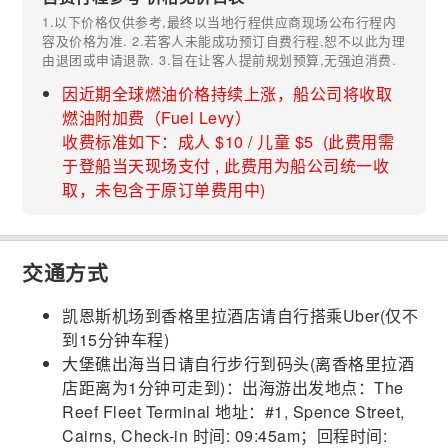
1.以下价格仅供参考,最终以当地行程供应商现场公布行程内
容及价格为准. 2.若客人未能成功预订自费行程,恕不以此为理
由退团或申请退款. 3.旨在让客人提前规划预算,无强迫消费.
因近期全球燃油价格持续上涨，船公司将收取
燃油附加费（Fuel Levy）
收费标准如下：成人 $10 / 儿童 $5 (此费用需
于登船当天现场支付 , 此费用为船公司统一收
取，未包含于原订单费用中)
交通方式
凯恩斯机场到香格里拉酒店请自行搭乘Uber(仅不
到15分钟车程)
大堡礁出海当日请自行步行到码头(离香格里拉酒
店距离为1分钟可走到)：出海游出发地点：The
Reef Fleet Terminal 地址：#1, Spence Street,
Cairns, Check-in 时间: 09:45am；回程时间: