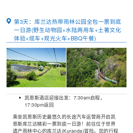
Introductory Scuba Dive
如果您曾经想尝试 SCUBA 水肺潜水，这是您在大堡礁体验的
机会！ 我们合格的教练将向您绍和安全护送。了解如何使用
第3天：库兰达热带雨林公园全包一票到底
我们的专业潜水设备，然后享受长达 12 米的潜水长达 40 分
一日游(野生动物园+水陆两用车+土著文化
钟。 每位导游最多可带 4 位客人，潜水深度可达 12 米。
体验+缆车+观光火车+BBQ午餐)
包含：所有装备、潜水服、配重带和水鞋
参团人数：至少1人，最多4人
参考时间：简报会在前往摩尔礁的外程中进行，持续时
间为 20 分钟。Intro Dive 的时间段已安排好，并会在
当时通知乘客。在指定的时间，乘客需要到达海军基地
的潜水区，在那里他们将获得所有设备并组装完成介绍
Seawalker Helmet Dive
大堡礁珊瑚区海上平台起降，豪华体验空中鸟瞰大堡礁全景，
潜水。整体体验大约需要 1 小时，其中花费 30 分钟穿
这将是您人生最难忘的10分钟之一!
上设备和教练进行技能评估，然后平均潜水时间为 30-
在不弄湿头髮的情况下体验水下珊瑚礁！ 在我们宽敞的水下
35 分钟。
平台上漫步在壮观的礁鱼中。 全程陪同 20 分钟体验将带您到
参团条件：
海平面以下 3.5 米，摄影师随时准备捕捉您的超凡体验。
1. 必须配合摩尔礁全日游票价购买
凯恩斯酒店迎接出发：7:30am启程，
3. 必须穿戴泳衣，适合不会游泳的人士
包含：所有装备、潜水服、配重带和水鞋
17:30pm返回
2. 最低年龄为12 岁，18 岁以下的儿童需要有父母或法
参团人数：至少1人，最多7人
定监护人陪同参加旅行
参考时间：简报会在前往摩尔礁的外程中进行，持续时
乘坐凯恩斯历史最悠久的长途汽车运营商开启凯
4. 所有客人都需要填写医疗豁免，身体无恙才能参加
间为 10 分钟。在指定的时间，乘客需要到达海洋基地
恩斯库兰达精彩一票到底一日游！前往位于世界
的潜水区，在那里他们将获得所有设备并组装完成
Seawalker。 预计在水中的时间长达 20 分钟。海底漫
遗产雨林中心的库兰达(Kuranda)冒险。您的行程