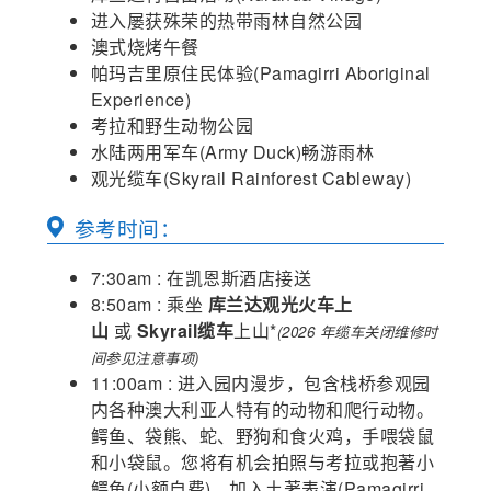
进入屡获殊荣的热带雨林自然公园
澳式烧烤午餐
帕玛吉里原住民体验(Pamagirri Aboriginal
Experience)
考拉和野生动物公园
水陆两用军车(Army Duck)畅游雨林
观光缆车(Skyrail Rainforest Cableway)
参考时间：
7:30am : 在凯恩斯酒店接送
8:50am : 乘坐
库兰达观光火车上
山
或
Skyrail缆车
上山*
(2026 年缆车关闭维修时
间参见注意事项)
11:00am : 进入园内漫步，包含栈桥参观园
内各种澳大利亚人特有的动物和爬行动物。
鳄鱼、袋熊、蛇、野狗和食火鸡，手喂袋鼠
和小袋鼠。您将有机会拍照与考拉或抱著小
鳄鱼(小额自费)，加入土著表演(Pamagirri