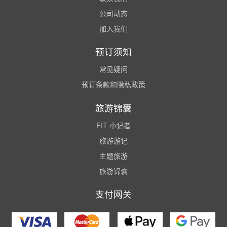
公司动态
加入我们
预订须知
常见疑问
预订条款和隐私政策
旅游锦囊
FIT 小记者
旅游游记
主题旅游
旅游锦囊
支付网关