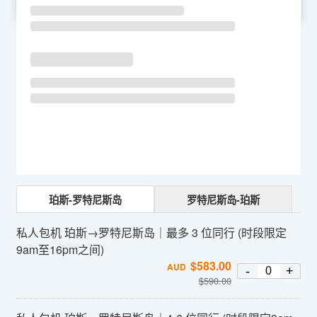
SU
MO
TU
WE
TH
FR
SA
珀斯-罗特尼斯岛
罗特尼斯岛-珀斯
私人包机 珀斯→罗特尼斯岛｜最多 3 位同行 (时段限定
9am至16pm之间)
$
583.00
AUD
-
+
$
590.00