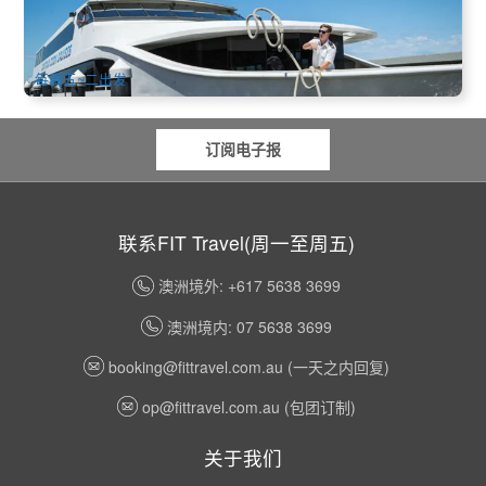
(Fremantle)出发 (英文)
871 已预订
$
64.00
PER09206
$
65.00
AUD
每周五~二出发
订阅电子报
联系FIT Travel(周一至周五)
澳洲境外: +617 5638 3699
澳洲境内: 07 5638 3699
booking@fittravel.com.au
(一天之内回复)
op@fittravel.com.au
(包团订制)
关于我们