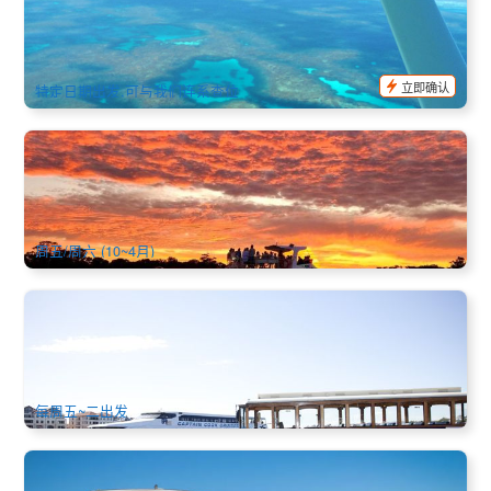
+西大堡礁浮潜 全日之旅(英文,杰拉尔顿出发)
136 已预订
$
750.00
PER09041
AUD
立即确认
特定日期出发,可与我们连系查位
Mandurah 日落海鲜游船｜五道式海鲜饗宴＋畅饮美酒｜精品
夕阳体验
76 已预订
$
199.00
PER09171
AUD
周五/周六 (10~4月)
观光船接驳 | 珀斯出发前往弗里曼特尔 或 弗里曼特尔出发前
往珀斯 单程船票 (英文)
498 已预订
$
49.00
PER09202
AUD
每周五~二出发
库克船长2小时45分钟天鹅河观光游船 | 弗里曼特尔