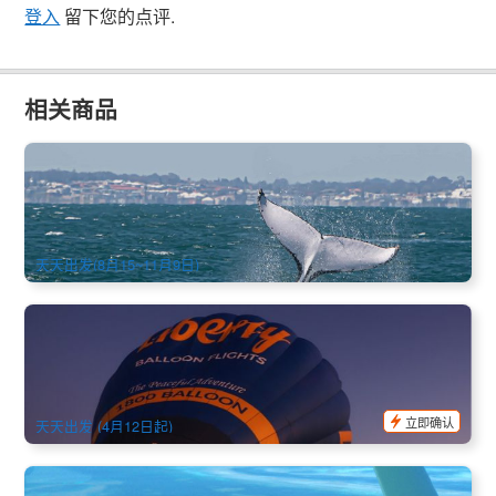
登入
留下您的点评.
相关商品
西澳珀斯 | 赏鲸船体验 (Whale Watching Perth, Western
Australia)
514 已预订
$
92.00
PER09238
$
95.00
AUD
天天出发(8月15~11月9日)
云端之上｜Avon Valley河谷热气球飞行体验｜含珀斯接送＋早
餐 (日出空中之旅)
541 已预订
$
471.00
PER09178
$
495.00
AUD
立即确认
天天出发 (4月12日起)
终极上天下海 | 阿布罗霍斯群岛(Abrolhos Island)+粉红湖飞行