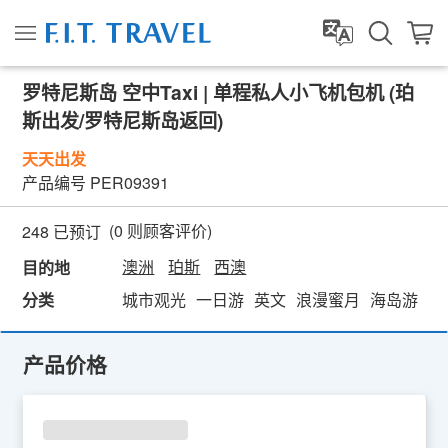
罗特尼斯岛 空中Taxi | 单程私人小飞机包机 (珀
斯出发/罗特尼斯岛返回)
天天出发
产品编号
PER09391
(
0
则顾客评价)
248 已预订
澳洲
珀斯
西澳
目的地
分类
城市观光
一日游
英文
浪漫蜜月
海岛游
热
产品价格