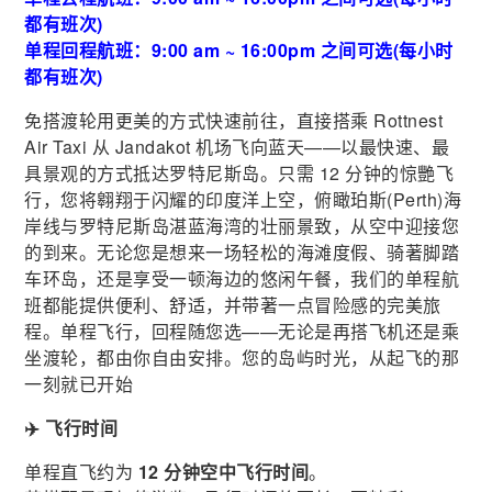
都有班次)
单程回程航班：9:00 am ~ 16:00pm 之间可选(每小时
都有班次)
免搭渡轮用更美的方式快速前往，直接搭乘 Rottnest
Air Taxi 从 Jandakot 机场飞向蓝天——以最快速、最
具景观的方式抵达罗特尼斯岛。只需 12 分钟的惊艷飞
行，您将翱翔于闪耀的印度洋上空，俯瞰珀斯(Perth)海
岸线与罗特尼斯岛湛蓝海湾的壮丽景致，从空中迎接您
的到来。无论您是想来一场轻松的海滩度假、骑著脚踏
车环岛，还是享受一顿海边的悠闲午餐，我们的单程航
班都能提供便利、舒适，并带著一点冒险感的完美旅
程。单程飞行，回程随您选——无论是再搭飞机还是乘
坐渡轮，都由你自由安排。您的岛屿时光，从起飞的那
一刻就已开始
✈️ 飞行时间
单程直飞约为
12 分钟空中飞行时间
。