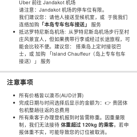
Uber 前往 Jandakot 机场
请注意：Jandakot 机场的停车位有限。
我们建议您：请他人接送至候机室，或 于我我们
连络加购
「本岛专车包车接送」
服务
抵达罗特尼斯岛机场: 从罗特尼斯岛机场步行至村
庄风景宜人，但如果携带行李或经过长途旅程，可
能会比较不便。建议您： 搭乘岛上定时接驳巴
士，或 加购 「Island Chauffeur（岛上专车包车
接送）」 服务
注意事项
所有价格皆以澳币(AUD计算)
完成日期与时间选择后显示的金额为：👉 贵团体
包机整趟往返的总费用
所有乘客于办理登机报到时皆需称重。因重量限
制，我们无法接待
体重超过 120kg 的乘客
。若申
报体重不实，可能导致您的订位被取消。