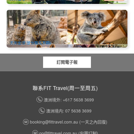
費瑟戴爾野生動物園門票｜Featherdale Wildlife Park | 悉尼・
藍山地區
977 已預訂
$
40.00
SYD04205
$
44.00
AUD
天天出發(部分周五不開)
訂閱電子報
聯系FIT Travel(周一至周五)
澳洲境外: +617 5638 3699
澳洲境内: 07 5638 3699
booking@fittravel.com.au
(一天之內回復)
op@fittravel.com.au
(包團訂制)