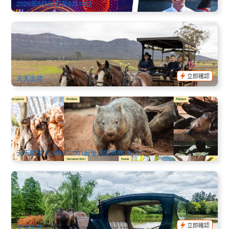
2026年5月22日至6月13日
獵人谷馬車遊｜Hunter Valley 45 分鐘馬車體驗
92 已預訂
$
60.00
SYD04141
AUD
立即確認
天天出發
票券 | 悉尼市區達令港 動物園門票 | 加值考拉早餐可選
（Wildlife Sydney Zoo)
1.1k 已預訂
$
46.00
SYD04803
$
48.00
AUD
天天開放 10:00-17:00 (最後入場時間16:00)
醉愛獵人谷｜Hunter Valley 浪漫私人馬車+葡萄酒品酒之旅(雙
人私人包團)
48 已預訂
$
1,185.00
SYD04143
$
1,200.00
AUD
立即確認
天天出發