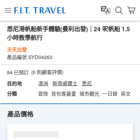
悉尼港帆船新手體驗(曼利出發)｜24 呎帆船 1.5
小時教學航行
天天出發
產品編號
SYD04263
(
0
則顧客評價)
94 已預訂
澳洲
新南威爾士
悉尼
目的地
分類
冒險
背包客最愛
城市觀光
一日遊
英文
渡
產品價格