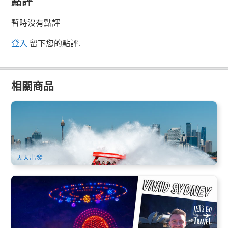
點評
暫時沒有點評
登入
留下您的點評.
相關商品
悉尼港噴射快艇大冒險體驗 (OZ Jet Boating Sydney
Harbour)
2.7k 已預訂
$
87.00
SYD04245
$
89.00
AUD
天天出發
Vivid Sydney華燈初上 | 繽紛悉尼燈光音樂節 觀光遊船夜遊
(無人機秀可選)
1.1k 已預訂
$
65.00
SYD04046
$
67.00
AUD