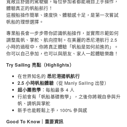
寬敞且舒適的駕駛艙，每位參加者都能親自上手操作，
體驗真正的帆船航行！
這艘船操作簡單、速度快、體驗感十足，是第一次嘗試
帆船的理想選擇。
專業船長會一步步帶你認識帆船操作，並實際示範如何
調整風帆、掌舵、航向控制。在美麗的悉尼港航行 2.5
小時的過程中，你將真正體驗「帆船是如何前進的」。
你可以自己參加，也可以與朋友、家人一起體驗樂趣！
Try Sailing 亮點（Highlights）
在世界知名的
悉尼港揚帆航行
2.5 小時帆船體驗
（從 Manly Sailing 出發）
超小團教學
：每船最多 4 人
行前會有「帆船基礎教學」，之後你將親自參與升
帆、調帆與掌舵
新手也能輕鬆上手，100% 參與感
Good To Know｜重要資訊