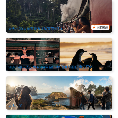
普芬比利蒸汽小火車 雨林半日遊 (墨爾本出發) (Puffing Billy
Railway Rainforest Half Day) (英文)
1.1k 已預訂
$
153.00
MEL05566
$
179.00
AUD
立即確認
天天出發(火車票緊張建議提前預訂)
20人小團(含午餐) | 蒸汽小火車+企鵝島雙拼精品中文1日遊
(墨爾本市區出發)
2.1k 已預訂
$
205.00
MEL05020
$
227.00
AUD
20人小團天天出發 (小火車團建議1個月前預訂,席位緊張)
蒸汽小火車+菲利普島企鵝歸巢 雙拼特價 中文1日遊 (40人座
中大團) (墨爾本市區出發)
4.4k 已預訂
$
169.00
MEL05025
$
173.00
AUD
天天出發