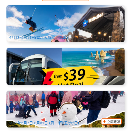
店長推薦 | 課程+裝備+雪衣褲+小費全包 | 墨爾本布勒山(Mt.
Buller)全覽一日遊 (中文)
607 已預訂
$
199.00
MEL05003
$
207.00
AUD
6月13~9月14日(需以天氣狀況為準)
熱門行程★墨爾本大洋路舒適大車中文1日遊
867 已預訂
$
49.00
MEL05095
$
74.00
AUD
天天出發
6-9月冬季限定 | 普芬比利蒸汽小火車+湖山雪場(Lake
Mountain Alpine Resort) 1天遊 (英文) (墨爾本市區出發)
741 已預訂
$
198.00
MEL05510
$
219.00
AUD
立即確認
2026年6月7日-8月31日 (周ㄧ/四/五/六/日)