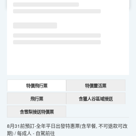
SU
MO
TU
WE
TH
FR
SA
特價飛行票
特價靈活票
飛行票
含獵人谷區域接送
含雪梨接送特價票
8月31前預訂-全年平日出發特惠票(含早餐, 不可退款可改
期) / 每成人 - 自駕前往