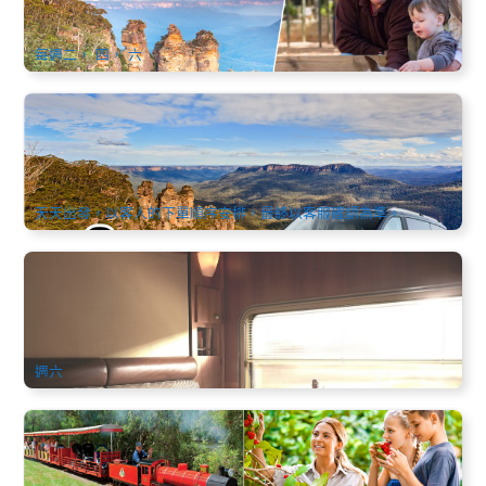
880 已預訂
$
178.00
SYD04350
$
185.00
AUD
每週二， 四， 六
悉尼中文包車服務 | 8座BENZ (機場酒店接送、市區觀光、景
點暢遊、跨城接駁)
938 已預訂
$
308.00
SYD04014
$
350.00
AUD
天天出發，以客人的下單順序安排，最終以客服確認為準。
印度太平洋火車(Indian Pacific)：珀斯→悉尼5天4晚全景豪華
鐵路探險一票全包式鐵路遊體驗+豪華臥舖+全程餐飲 | 珀斯出
發(英文)
118 已預訂
$
3,790.00
PER09777
AUD
週六
拜倫灣雙拼一日遊：燈塔風光＋熱帶水果園 或 可倫賓動物園
(2選1) (中文) 黃金海岸出發
98 已預訂