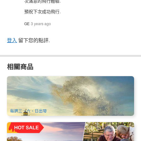
次滿意的飛行體驗.
預祝下次成功飛行.
GE
3 years ago
登入
留下您的點評.
相關商品
悉尼傑維斯灣+藍色海洋公路中文一日遊 | 含海豚遊船或觀鯨
遊船 | 悉尼出發
195 已預訂
$
169.00
SYD04357
AUD
每週三、六、日出發
悉尼藍山華語一日遊│送: 動物園餵袋鼠 賓士BENZ舒適小團出
行 (含市區上門酒店接送)