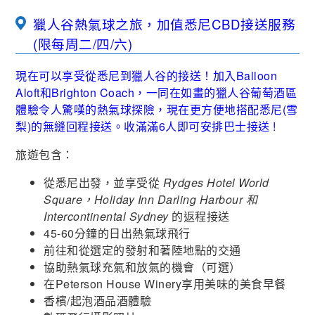
獵人谷熱氣球之旅，加值悉尼CBD接送服務
(限每周二/四/六)
現在可以享受從悉尼到獵人谷的接送！加入Balloon
Aloft和Brighton Coach，一同在如畫的獵人谷葡萄酒區
體驗令人驚嘆的熱氣球探險，現在更方便地搭配悉尼(雪
梨)的無縫回程接送。收滿滿6人即可安排巴士接送 !
旅遊包含：
從悉尼出發，並享受從
Rydges Hotel World
Square，Holiday Inn Darling Harbour 和
Intercontinental Sydney
的返程接送
45-60分鐘的日出熱氣球飛行
前往和從選定的發射和著陸地點的交通
協助熱氣球充氣和放氣的機會（可選）
在Peterson House Winery享用美味的美食早餐
香檳/起泡酒品酒體驗