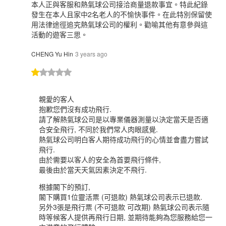
本人正與客服和熱氣球公司接洽商量退款事宜。特此紀錄
發生在本人且家中2名老人的不愉快事件。在此特別保留使
用法律途徑追究熱氣球公司的權利。勸喻其他有意參與這
活動的遊客三思。
CHENG Yu Hin
3 years ago
親愛的客人
抱歉您們沒有成功飛行.
請了解熱氣球公司是以專業儀器測量以決定當天是否適
合安全飛行, 不同於我們常人肉眼感覺.
熱氣球公司明白客人期待成功飛行的心情並會盡力嘗試
飛行.
由於需要以客人的安全為首要飛行條件,
最後由於當天天氣因素決定不飛行.
根據閣下的預訂,
閣下購買1位靈活票 (可退款) 熱氣球公司表示已退款.
另外3張是飛行票 (不可退款 可改期) 熱氣球公司表示隨
時等候客人提供再飛行日期, 並期待能夠為您服務給您一