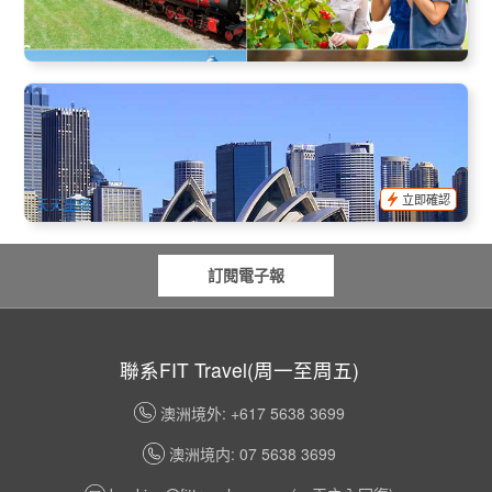
$
179.00
OOL01168
AUD
悉尼觀光巴士半日遊｜3.5 小時導覽體驗｜一次玩遍悉尼歌劇
院、邦迪海灘與海港大橋
541 已預訂
$
48.00
SYD04115
$
49.00
AUD
立即確認
天天出發
訂閱電子報
聯系FIT Travel(周一至周五)
澳洲境外: +617 5638 3699
澳洲境内: 07 5638 3699