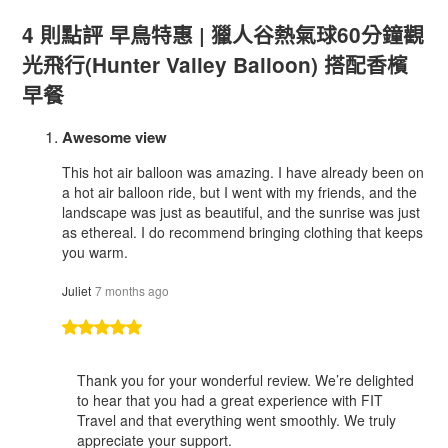
4 則點評
早鳥特惠 | 獵人谷熱氣球60分鐘觀
光飛行(Hunter Valley Balloon) 搭配香檳
早餐
Awesome view
This hot air balloon was amazing. I have already been on
a hot air balloon ride, but I went with my friends, and the
landscape was just as beautiful, and the sunrise was just
as ethereal. I do recommend bringing clothing that keeps
you warm.
Juliet
7 months ago
Thank you for your wonderful review. We’re delighted
to hear that you had a great experience with FIT
Travel and that everything went smoothly. We truly
appreciate your support.