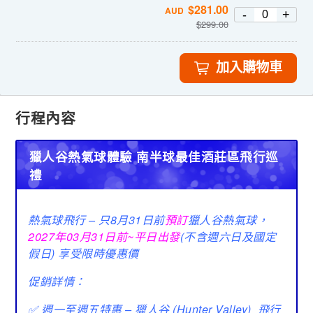
$
281.00
AUD
-
+
$
299.00
加入購物車
行程內容
獵人谷熱氣球體驗 南半球最佳酒莊區飛行巡
禮
熱氣球飛行 – 只8月31日前
預訂
獵人谷熱氣球，
2027年03月31日前~平日出發
(不含週六日及國定
假日) 享受限時優惠價
促銷詳情：
✅ 週一至週五特惠 – 獵人谷 (Hunter Valley) 飛行