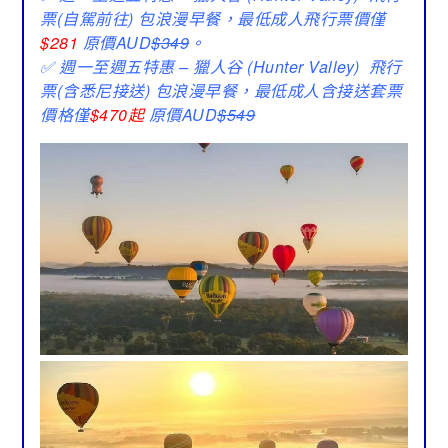
票(自
駕前往) 包浪漫早餐，最低成人飛行票價僅
$281
原價AUD
$349
。
✅ 週一至週五特惠 – 獵人谷 (Hunter Valley) 飛行
票(含悉尼接送
) 包浪漫早餐，最低成人含接送套票
價格僅
$470起
原價AUD
$549