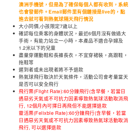
澳洲手機號，但是為了確保每個人都有收到，系統
也會發郵件。Email郵件里有個鏈接是live的，點
進去就可看到熱氣球隔天飛行情況
大小同價,小孩限定7歲以上
確認每位乘客的身體狀況，最近6個月沒有做過大
手術，有能力站立一小時，本產品不適合孕婦及
1.2米以下的兒童
盡量穿運動鞋和長褲長衣，不宜穿裙裝，高跟鞋，
拖鞋等
遲到者或未出現者將不予退款
熱氣球飛行取決於天氣條件，活動公司會考量當天
是否可以安全飛行
飛行票(Flight Rate):60分鐘飛行(含早餐，若當日
遇惡劣天氣或不可抗力因素導致熱氣球活動取消飛
行, 12個月內可擇日再飛但不能選擇退款
靈活票(Felixble Rate):60分鐘飛行(含早餐，若當
日遇惡劣天氣或不可抗力因素導致熱氣球活動取消
飛行, 可以選擇退款