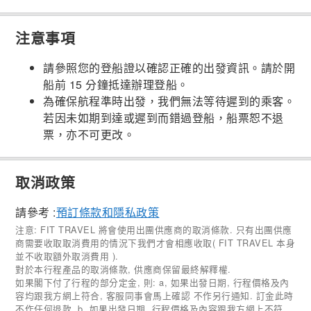
注意事項
請參照您的登船證以確認正確的出發資訊。請於開
船前 15 分鐘抵達辦理登船。
為確保航程準時出發，我們無法等待遲到的乘客。
若因未如期到達或遲到而錯過登船，船票恕不退
票，亦不可更改。
取消政策
請參考 :
預訂條款和隱私政策
注意: FIT TRAVEL 將會使用出團供應商的取消條款. 只有出團供應
商需要收取取消費用的情況下我們才會相應收取( FIT TRAVEL 本身
並不收取額外取消費用 ).
對於本行程產品的取消條款, 供應商保留最終解釋權.
如果閣下付了行程的部分定金, 則: a, 如果出發日期, 行程價格及內
容均跟我方網上符合, 客服同事會馬上確認 不作另行通知. 訂金此時
不作任何退款. b, 如果出發日期, 行程價格及內容跟我方網上不符