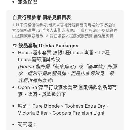
旅遊保險
自費行程參考 價格見價目表
1.以下價格僅供參考,最終以當地行程供應商現場公佈行程內
容及價格為準. 2.若客人未能成功預訂自費行程,恕不以此為理
由退團或申請退款. 3.旨在讓客人提前規劃預算,無強迫消費.
🍺 飲品套裝 Drinks Packages
House酒水套票:無限1種house啤酒、1-2種
house葡萄酒與軟飲
(House 指的是「船家指定」或「基本款」的酒
水。通常不是高檔品牌，而是店家最常見、最
容易供應的款式)
Open Bar豪華行政酒水套票:無限暢飲名品葡萄
酒、啤酒、與軟飲如下
啤酒：Pure Blonde、Tooheys Extra Dry、
Victoria Bitter、Coopers Premium Light
葡萄酒：