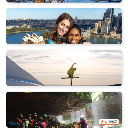
悉尼爬橋 | 攀登悉尼海港大橋 BridgeClimb Sydney (英文)
1.2k 已預訂
$
325.00
SYD04097
AUD
天天出發
2026悉尼滑雪團 | 雪山歡樂4天中文遊 (中午出發)
819 已預訂
$
949.00
SYD04328
AUD
每週二、四出發
藍山 | 大峽谷探險｜Blackheath 垂降+溪谷遊泳+峽谷健行
174 已預訂
$
185.00
SYD04132
$
189.00
AUD
立即確認
按日曆出發