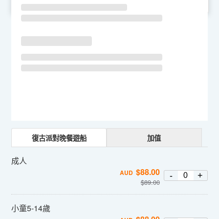
SU
MO
TU
WE
TH
FR
SA
復古派對晚餐遊船
加值
成人
$
88.00
AUD
-
+
$
89.00
小童5-14歲