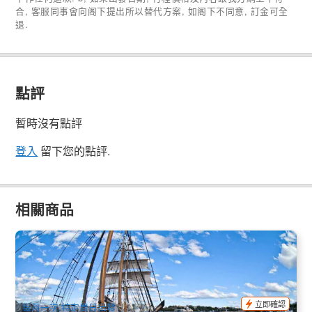
合, 客服同事會向阁下提出所以替代方案, 如阁下不同意, 訂金可全
退.
點評
暫時沒有點評
登入
留下您的點評.
相關商品
悉尼港高帆船｜香檳早午餐巡航 (Champagne Brunch Cruise)
74 已預訂
$
104.00
SYD04861
$
119.00
AUD
立即確認
每月一次,特定周日出發