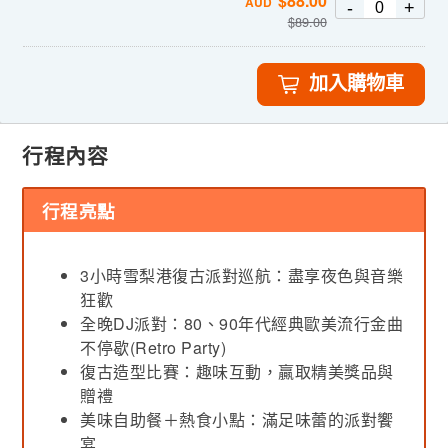
$
88.00
AUD
-
+
$
89.00
加入購物車
行程內容
行程亮點
3小時雪梨港復古派對巡航：盡享夜色與音樂
狂歡
全晚DJ派對：80、90年代經典歐美流行金曲
不停歇(Retro Party)
復古造型比賽：趣味互動，贏取精美獎品與
贈禮
美味自助餐＋熱食小點：滿足味蕾的派對饗
宴