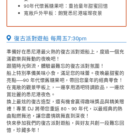
90年代懷舊糖果吧：重拾童年甜蜜回憶
寬敞戶外甲板：飽覽悉尼港璀璨夜景
復古派對遊船 每周五7:30pm
準備好在悉尼港最火熱的復古派對遊船上，度過一個充
滿歡樂與舞動的夜晚吧！
跟隨時光倒流，體驗最難忘的復古派對氛圍！
船上特別準備美味小食，滿足您的味蕾。夜晚最甜蜜的
亮點──90 年代懷舊糖果吧，帶回您童年的經典零食！
在寬敞的觀景甲板上，一邊享用酒吧特調飲品，一邊欣
賞壯麗的悉尼港夜色。
換上最炫的復古造型，還有機會贏得趣味獎品與精美贈
禮！專業 DJ 將帶您重返 80、90 年代，以最經典的熱
曲點燃舞池，讓您盡情跳舞直到深夜！
快來參加我們的復古派對遊船，與好友共創一段難忘回
憶，珍藏多年！