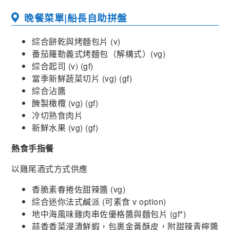
晚餐菜單|
船長自助拼盤
綜合餅乾與烤麵包片 (v)
番茄羅勒義式烤麵包（解構式）(vg)
綜合起司 (v) (gf)
當季新鮮蔬菜切片 (vg) (gf)
綜合沾醬
醃製橄欖 (vg) (gf)
冷切熟食肉片
新鮮水果 (vg) (gf)
熱食手指餐
以雞尾酒式方式供應
香脆素春捲佐甜辣醬 (vg)
綜合迷你法式鹹派 (可素食 v option)
地中海風味雞肉串佐優格醬與麵包片 (gf*)
蒜香香菜浸漬鮮蝦，包裹金黃酥皮，附甜辣青檸醬