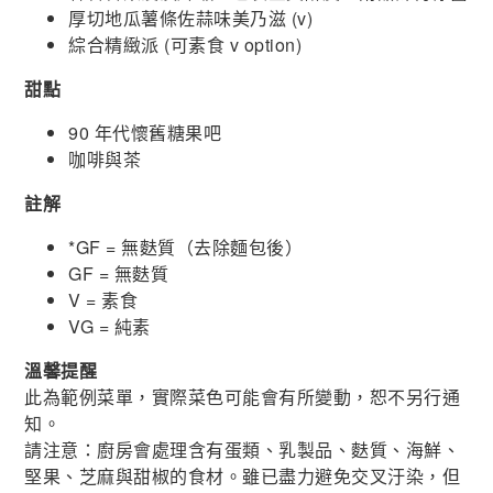
厚切地瓜薯條佐蒜味美乃滋 (v)
綜合精緻派 (可素食 v option)
甜點
90 年代懷舊糖果吧
咖啡與茶
註解
*GF = 無麩質（去除麵包後）
GF = 無麩質
V = 素食
VG = 純素
溫馨提醒
此為範例菜單，實際菜色可能會有所變動，恕不另行通
知。
請注意：廚房會處理含有蛋類、乳製品、麩質、海鮮、
堅果、芝麻與甜椒的食材。雖已盡力避免交叉汙染，但