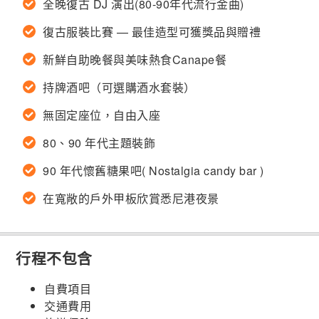
全晚復古 DJ 演出(80-90年代流行金曲)
復古服裝比賽 — 最佳造型可獲獎品與贈禮
新鮮自助晚餐與美味熱食Canape餐
持牌酒吧（可選購酒水套裝）
無固定座位，自由入座
80、90 年代主題裝飾
90 年代懷舊糖果吧( Nostalgia candy bar )
在寬敞的戶外甲板欣賞悉尼港夜景
行程不包含
自費項目
交通費用