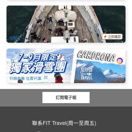
悉尼港高帆船｜日落葡萄酒暢飲派對及美食巡航 (Wine &
Canapes Evening Cruise)
457 已預訂
$
139.00
SYD04860
$
149.00
AUD
立即確認
每周五
全城獨家 | 澳洲昆州直飛 | 南島經典6日輕鬆遊 | 基督城進 皇
后鎮出 不走回頭路
425 已預訂
NZSKI002
只辦兩團 位置已滿
訂閱電子報
聯系FIT Travel(周一至周五)