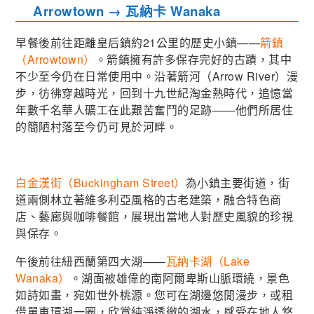
Arrowtown → 瓦納卡 Wanaka
早餐後前往距離皇后鎮約21公里的歷史小鎮——
箭鎮
（Arrowtown）
。箭鎮擁有許多保存完好的古蹟，其中
不少至今仍在日常使用中。沿著箭河（Arrow River）漫
步，彷彿穿越時光，回到十九世紀淘金熱時代，追憶當
年數千名華人礦工在此艱苦奮鬥的足跡——他們所居住
的簡陋村落至今仍可見於河畔。
白金漢街（Buckingham Street）
為小鎮主要街道，街
道兩側林立著維多利亞風格的古老建築，融合特色商
店、藝廊與咖啡餐館，展現出當地人對歷史風貌的珍視
與保存。
午後前往紐西蘭第四大湖——
瓦納卡湖（Lake
Wanaka）
。湖面被雄偉的南阿爾卑斯山脈環繞，景色
如詩如畫，宛如世外桃源。您可在湖邊悠閒漫步，或租
借單車環湖一圈，欣賞純淨透徹的湖水，感受在地人悠