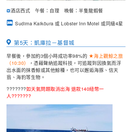
酒店西式 午餐：自理 晚餐：半隻龍蝦餐
Sudima Kaikōura 或 Lobster Inn Motel 或同級4星
第5天：凱庫拉－基督城
早餐後，參加約3個小時成功率98%的
★海上觀鯨之旅
（10:30）
，憑藉聲納追蹤科技，可追蹤到因換氣而浮
出水面的抹香鯨或其他鯨種，也可以邂逅海豚、信天
翁、海豹等生物。
???????
如天氣問題取消出海 退款140紐幣一
人???????