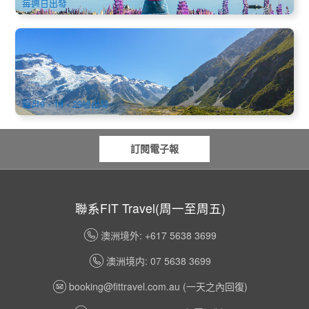
毎週日出發
新西蘭南島 | 精品美食8天中文奔馳團 | 4-5星級住宿 | 基督城
進出
3.5k 已預訂
$
3,600.00
NZ1009
AUD
每月9、19、29號出發
訂閱電子報
聯系FIT Travel(周一至周五)
澳洲境外: +617 5638 3699
澳洲境内: 07 5638 3699
booking@fittravel.com.au
(一天之內回復)