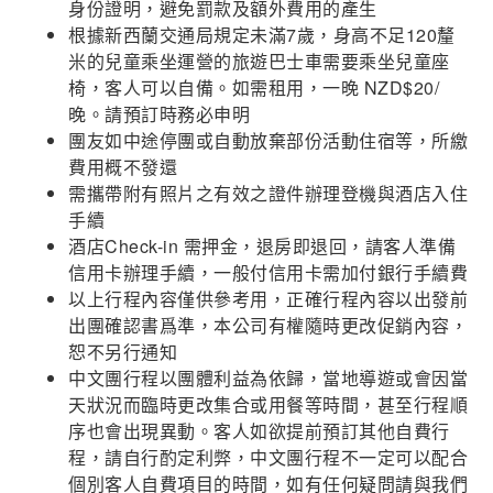
身份證明，避免罰款及額外費用的產生
根據新西蘭交通局規定未滿7歲，身高不足120釐
米的兒童乘坐運營的旅遊巴士車需要乘坐兒童座
椅，客人可以自備。如需租用，一晚 NZD$20/
晚。請預訂時務必申明
團友如中途停團或自動放棄部份活動住宿等，所繳
費用概不發還
需攜帶附有照片之有效之證件辦理登機與酒店入住
手續
酒店Check-in 需押金，退房即退回，請客人準備
信用卡辦理手續，一般付信用卡需加付銀行手續費
以上行程內容僅供參考用，正確行程內容以出發前
出團確認書爲準，本公司有權隨時更改促銷內容，
恕不另行通知
中文團行程以團體利益為依歸，當地導遊或會因當
天狀況而臨時更改集合或用餐等時間，甚至行程順
序也會出現異動。客人如欲提前預訂其他自費行
程，請自行酌定利弊，中文團行程不一定可以配合
個別客人自費項目的時間，如有任何疑問請與我們