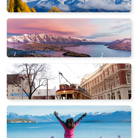
NZ1099W
新西蘭南島東中線奔馳6天中文團 | 特別安排3晚皇后鎮 | 皇后
鎮進 基督城出(10月-3月限定)
2.5k 已預訂
$
1,860.00
NZ1080S
AUD
個別週日出發 請參考日歷
新西蘭南島深度探索｜東中線 8 日＋凱庫拉觀鯨之旅 2 日
0 已預訂
NZ1096W
每周日出團
新西蘭南島 | 中線美食7日中文遊 | 米佛峽灣+藍眼企鵝歸巢 |
基督城進出
2.3k 已預訂
$
1,702.00
NZ1031S
AUD