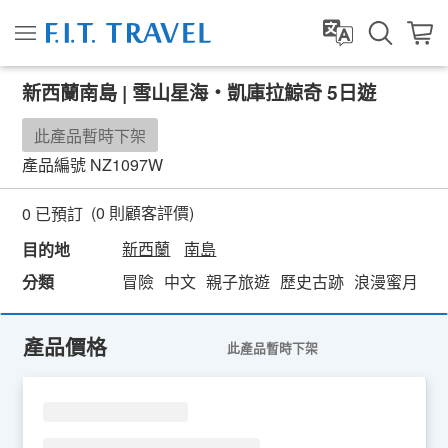
新西蘭南島 | 雪山星海・凱庫拉鯨奇 5日遊
此產品暫時下架
產品編號
NZ1097W
(
0
則顧客評價)
0 已預訂
新西蘭
南島
目的地
分類
冒險
中文
親子旅遊
歷史古跡
浪漫蜜月
多
產品價格
此產品暫時下架
SU
MO
TU
WE
TH
FR
SA