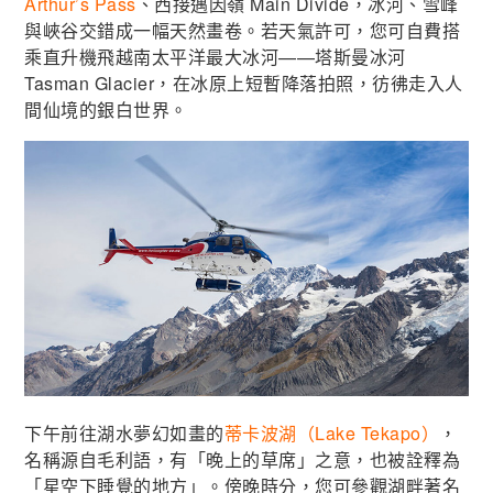
Arthur’s Pass
、西接邁因嶺 Main Divide，冰河、雪峰
與峽谷交錯成一幅天然畫卷。若天氣許可，您可自費搭
乘直升機飛越南太平洋最大冰河——塔斯曼冰河
Tasman Glacier，在冰原上短暫降落拍照，彷彿走入人
間仙境的銀白世界。
下午前往湖水夢幻如畫的
蒂卡波湖（Lake Tekapo）
，
名稱源自毛利語，有「晚上的草席」之意，也被詮釋為
「星空下睡覺的地方」。傍晚時分，您可參觀湖畔著名