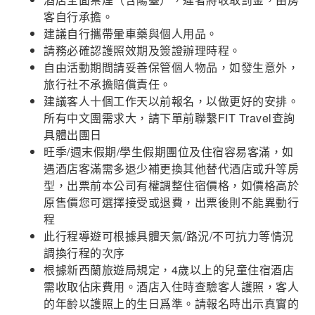
客自行承擔。
建議自行攜帶暈車藥與個人用品。
請務必確認護照效期及簽證辦理時程。
自由活動期間請妥善保管個人物品，如發生意外，
旅行社不承擔賠償責任。
建議客人十個工作天以前報名，以做更好的安排。
所有中文團需求大，請下單前聯繫FIT Travel查詢
具體出團日
旺季/週末假期/學生假期團位及住宿容易客滿，如
遇酒店客滿需多退少補更換其他替代酒店或升等房
型，出票前本公司有權調整住宿價格，如價格高於
原售價您可選擇接受或退費，出票後則不能異動行
程
此行程導遊可根據具體天氣/路況/不可抗力等情況
調換行程的次序
根據新西蘭旅遊局規定，4歲以上的兒童住宿酒店
需收取佔床費用。酒店入住時查驗客人護照，客人
的年齡以護照上的生日爲準。請報名時出示真實的