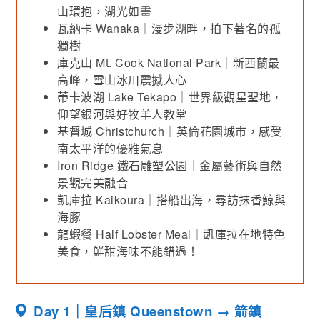
山環抱，湖光如畫
瓦納卡 Wanaka｜漫步湖畔，拍下著名的孤
獨樹
庫克山 Mt. Cook National Park｜新西蘭最
高峰，雪山冰川震撼人心
蒂卡波湖 Lake Tekapo｜世界級觀星聖地，
仰望銀河與好牧羊人教堂
基督城 Christchurch｜英倫花園城市，感受
南太平洋的優雅氣息
Iron Ridge 鐵石雕塑公園｜金屬藝術與自然
景觀完美融合
凱庫拉 Kaikoura｜搭船出海，尋訪抹香鯨與
海豚
龍蝦餐 Half Lobster Meal｜凱庫拉在地特色
美食，鮮甜海味不能錯過！
Day 1｜皇后鎮 Queenstown → 箭鎮