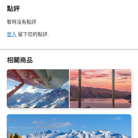
點評
暫時沒有點評
登入
留下您的點評.
相關商品
新西蘭南島 | 深度美景逍遙9天中文遊 | 特別安排冰川直升機 |
基督城進出
5.8k 已預訂
$
4,649.00
NZ1014
AUD
每月6、16、26號出發，6人成團
新西蘭南島｜湖光雪山中線秘境 3天2晚之旅
0 已預訂