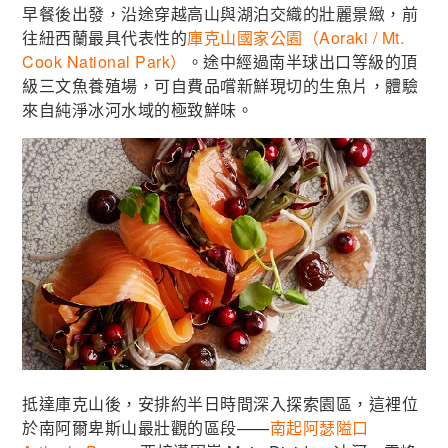
早餐後出發，沿途穿越高山與湖泊交織的壯麗景緻，前
往紐西蘭最具代表性的
庫克山國家公園（Aoraki / Mt.
Cook National Park）
。途中經過南半球出口等級的頂
級三文魚養殖場，可自費品嚐新鮮現切的生魚片，體驗
來自純淨冰河水域的極致鮮味。
抵達庫克山後，安排約半日時間深入探索園區，這裡位
於南阿爾卑斯山最壯觀的區段——
南起阿瑟隘口