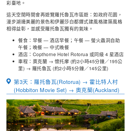
彩臺地。
這天空閒時間會再遊覽羅托魯瓦市區遊：如政府花園，
漫步湖邊美麗的景色和伊麗莎白都鐸式建風格建築風格
相得益彰，並感受羅托魯瓦獨有的氣味。
餐食：早餐 — 酒店早餐；午餐 — 螢火蟲洞自助
午餐；晚餐 — 中式晚餐
酒店：Copthorne Hotel Rotorua 或同級 4 星酒店
車程：奧克蘭
→
懷托摩
(
約
2
小時
45
分鐘／
195
公
里
) →
羅托魯瓦
(
約
2
小時
5
分鐘／
145
公里
)
第3天：羅托魯瓦(Rotorua) → 霍比特人村
(Hobbiton Movie Set) → 奧克蘭(Auckland)