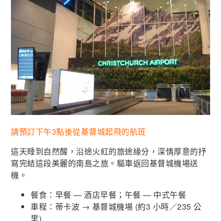
請預訂下午3點後從基督城起飛的航班
這天睡到自然醒，沿途火紅的旅途緣分，深情厚意的抒
寫完結這段美麗的南島之旅。驅車返回基督城機場送
機。
餐食：早餐 — 酒店早餐；午餐 — 中式午餐
車程：蒂卡波
→
基督城機場
(
約
3
小時／
235
公
里
)