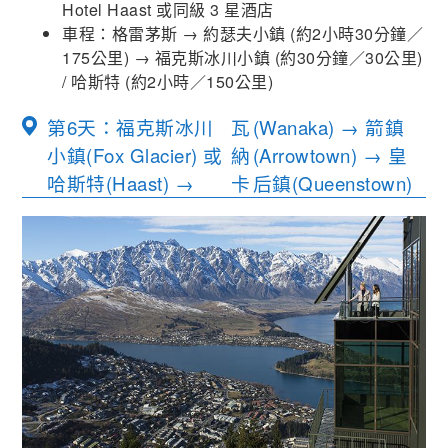
Hotel Haast 或同級 3 星酒店
車程：格雷茅斯
→
約瑟夫小鎮
(
約
2
小時
30
分鐘／
175
公里
) →
福克斯冰川小鎮
(
約
30
分鐘／
30
公里
)
/
哈斯特
(
約
2
小時／
150
公里
)
第6天：福克斯冰川
瓦
(Wanaka) → 箭鎮
小鎮(Fox Glacier) 或
納
(Arrowtown) → 皇
哈斯特(Haast) →
卡
后鎮(Queenstown)