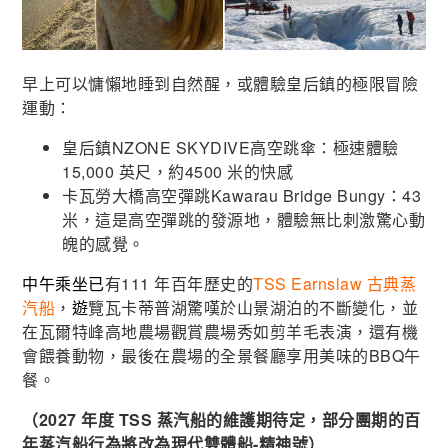
早上可以慵懶地睡到自然醒，或體驗皇后鎮的極限冒險
運動
：
皇后鎮NZONE SKYDIVE高空跳傘：極速體驗
15,000 英尺，約4500 米的快感
卡瓦勞大橋高空彈跳Kawarau Bridge Bungy：43
米，這是高空彈跳的發源地，體驗無比刺激驚心動
魄的感覺。
中午乘坐已
有111 年百年歷史的
TSS Earnslaw 古典蒸
汽船
，
遊
覽瓦卡蒂普湖驚嘆於山景湖泊的不斷變化，並
在瓦爾特峰高地農場觀賞農場秀如剪羊毛表演，還有機
會餵養動物，最後在農場的全景餐廳享用美味的BBQ午
餐。
（2027 年度 TSS 蒸汽船的維護期待定，部分團期的百
年蒸汽船行為將改為現代雙體船-精神號）