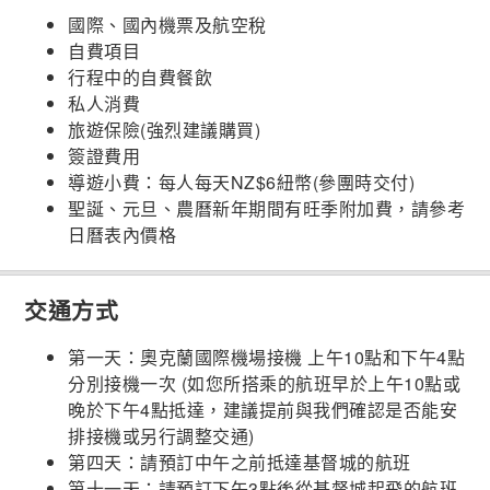
國際、國內機票及航空稅
自費項目
行程中的自費餐飲
私人消費
旅遊保險(強烈建議購買)
簽證費用
導遊小費：每人每天NZ$6紐幣(參團時交付)
聖誕、元旦、農曆新年期間有旺季附加費，請參考
日曆表內價格
交通方式
第一天：奧克蘭國際機場接機 上午10點和下午4點
分別接機一次 (如您所搭乘的航班早於上午10點或
晚於下午4點抵達，建議提前與我們確認是否能安
排接機或另行調整交通)
第四天：請預訂中午之前抵達基督城的航班
第十一天：請預訂下午3點後從基督城起飛的航班