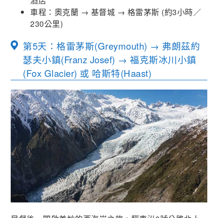
酒店
車程：奧克蘭
→
基督城
→
格雷茅斯
(
約
3
小時／
230
公里
)
第5天：格雷茅斯(Greymouth) → 弗朗茲約
瑟夫小鎮(Franz Josef) → 福克斯冰川小鎮
(Fox Glacier) 或 哈斯特(Haast)