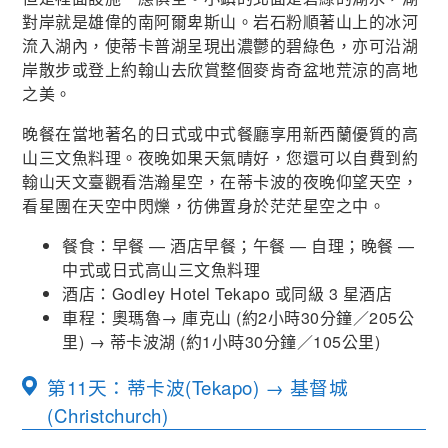
對岸就是雄偉的南阿爾卑斯山。岩石粉順著山上的冰河
流入湖內，使蒂卡普湖呈現出濃鬱的碧綠色，亦可沿湖
岸散步或登上約翰山去欣賞整個麥肯奇盆地荒涼的高地
之美。
晚餐在當地著名的日式或中式餐廳享用新西蘭優質的高
山三文魚料理。夜晚如果天氣晴好，您還可以自費到約
翰山天文臺觀看浩瀚星空，在蒂卡波的夜晚仰望天空，
看星團在天空中閃爍，彷佛置身於茫茫星空之中。
餐食：早餐 — 酒店早餐；午餐 — 自理；晚餐 —
中式或日式高山三文魚料理
酒店：Godley Hotel Tekapo 或同級 3 星酒店
車程：奧瑪魯
→
庫克山
(
約
2
小時
30
分鐘／
205
公
里
) →
蒂卡波湖
(
約
1
小時
30
分鐘／
105
公里
)
第11天：蒂卡波(Tekapo) → 基督城
(Christchurch)