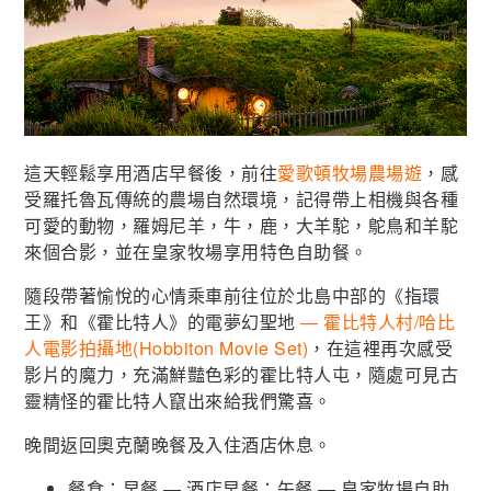
這天輕鬆享用酒店早餐後，前往
愛歌頓牧場農場遊
，感
受羅托魯瓦傳統的農場自然環境，記得帶上相機與各種
可愛的動物，羅姆尼羊，牛，鹿，大羊駝，鴕鳥和羊駝
來個合影，並在皇家牧場享用特色自助餐。
隨段帶著愉悅的心情乘車前往位於北島中部的《指環
王》和《霍比特人》的電夢幻聖地
— 霍比特人村/哈比
人電影拍攝地(Hobbiton Movie Set)
，在這裡再次感受
影片的魔力，充滿鮮豔色彩的霍比特人屯，隨處可見古
靈精怪的霍比特人竄出來給我們驚喜。
晚間返回奧克蘭晚餐及入住酒店休息。
餐食：早餐 — 酒店早餐；午餐 — 皇家牧場自助