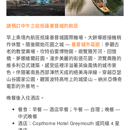
請預訂中午之前抵達基督城的航班
早上乘境內航班抵達基督城國際機場，大餅導遊接機稍
作休整。隨後開始花園之城 —
基督城市區遊
：參觀古
老的教堂廣場，坎特伯雷博物館，遊覽雅芳河、回憶
橋、夢娜維爾莊園。漫步美麗的街道花園、流覽典雅的
維多利亞式建築，感受這裡洋溢著英倫風情的城市景
色。伴隨著南島西部渾然天成的絕美海岸線，穿越亞瑟
山谷國家公園，觀賞波特高地上的城堡山 – 納米亞傳奇
電影的外景地。
晚餐後入住酒店。
餐食：早餐 — 酒店早餐；午餐 — 自理；晚餐 —
中式晚餐
酒店：Copthorne Hotel Greymouth 或同級 4 星