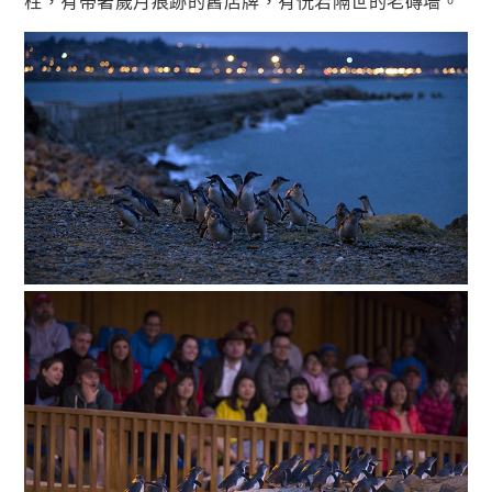
柱，有帶著歲月痕跡的舊店牌，有恍若隔世的老磚墻。