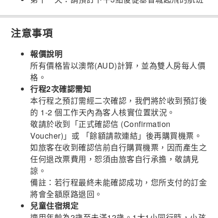
注意事項
報價說明
所有價格皆以澳幣(AUD)計算，並為雙人房每人價
格。
行程2次確認需知
本行程之預訂需經二次確認，我們將於收到預訂後
的 1-2 個工作天內為客人核實位置狀況。
敬請於收到「正式確認信 (Confirmation
Voucher)」或 「餘額請款連結」後再購買機票。
如旅客在收到確認信前自行購買機票，因而產生之
任何退改票費用，恕須由旅客自行承擔，敬請見
諒。
備註：若行程最終未能確認成功，您所支付的訂金
將會全額原路退回。
兒童住宿規定
適用年齡為2歲至未滿12歲。1大1小同行時，小孩