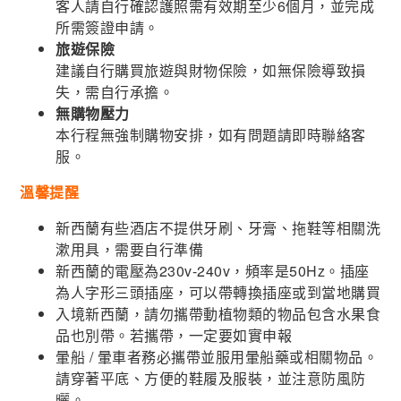
客人請自行確認護照需有效期至少6個月，並完成
所需簽證申請。
旅遊保險
建議自行購買旅遊與財物保險，如無保險導致損
失，需自行承擔。
無購物壓力
本行程無強制購物安排，如有問題請即時聯絡客
服。
溫馨提醒
新西蘭有些酒店不提供牙刷、牙膏、拖鞋等相關洗
漱用具，需要自行準備
新西蘭的電壓為230v-240v，頻率是50Hz。插座
為人字形三頭插座，可以帶轉換插座或到當地購買
入境新西蘭，請勿攜帶動植物類的物品包含水果食
品也別帶。若攜帶，一定要如實申報
暈船 / 暈車者務必攜帶並服用暈船藥或相關物品。
請穿著平底、方便的鞋履及服裝，並注意防風防
曬。