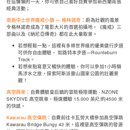
在這慵懶的一天，你可依自己喜好自費參加新西蘭南島
經典活動；
南島中土世界魔戒小鎮 — 格林諾奇
：蔚為壯觀的風景
令格林諾奇成為了電影大片的首選拍攝地，《魔戒》三
部曲以及《納尼亞傳奇》都在此大量取景。
若想輕鬆一點，這裡有多條世界級的優美健行步道
可供你自由體驗， 如路特本步道—Rounteburn
Track。
若想來點寫意又暢快的體驗，你可以參加1小時騎
馬涉水之旅，探索阿斯派靈山國家公園的壯麗景
觀！
高空跳傘
：自費體驗皇后鎮的冒險極限運動 - NZONE
SKYDIVE 高空跳傘，極速體驗 15,000 英尺/約4500 米
的快感。
Kawarau 高空彈跳
：自費前往卡瓦勞大橋參加高空彈跳
Kawarau Bridge Bungy 43 米，這裡是高空彈跳的發源