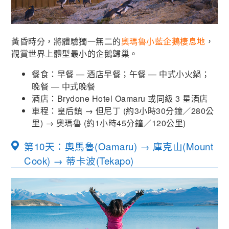
黃昏時分，將體驗獨一無二的
奧瑪魯小藍企鵝棲息地
，
觀賞世界上體型最小的企鵝歸巢。
餐食：早餐 — 酒店早餐；午餐 — 中式小火鍋；
晚餐 — 中式晚餐
酒店：Brydone Hotel Oamaru 或同級 3 星酒店
車程：皇后鎮
→
但尼丁
(
約
3
小時
30
分鐘／
280
公
里
)
→ 奧瑪魯
(
約
1
小時
45
分鐘／
120
公里
)
第10天：奧馬魯(Oamaru) → 庫克山(Mount
Cook) → 蒂卡波(Tekapo)