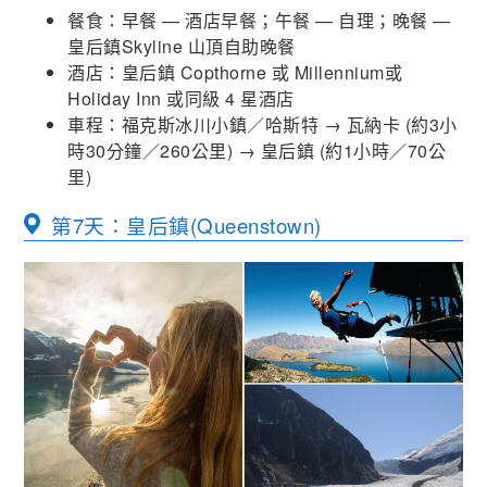
餐食：早餐 — 酒店早餐；午餐 — 自理；晚餐 —
皇后鎮Skyline 山頂自助晚餐
酒店：皇后鎮 Copthorne 或 Millennium或
Holiday Inn 或同級 4 星酒店
車程：福克斯冰川小鎮／哈斯特
→
瓦納卡
(
約
3
小
時
30
分鐘／
260
公里
) →
皇后鎮
(
約
1
小時／
70
公
里
)
第7天：皇后鎮(Queenstown)