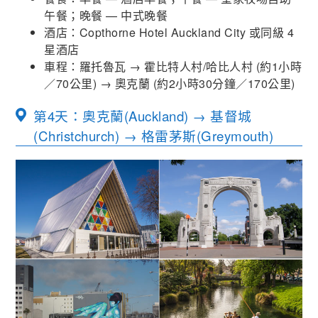
午餐；晚餐 — 中式晚餐
酒店：Copthorne Hotel Auckland City 或同級 4
星酒店
車程：羅托魯瓦
→
霍比特人村
/
哈比人村
(
約
1
小時
／
70
公里
) →
奧克蘭
(
約
2
小時
30
分鐘／
170
公里
)
第4天：奧克蘭(Auckland) → 基督城
(Christchurch) → 格雷茅斯(Greymouth)