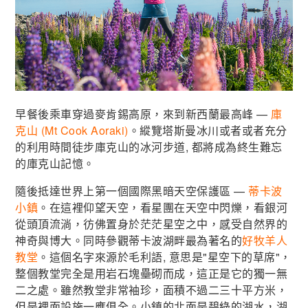
早餐後乘車穿過麥肯錫高原，來到新西蘭最高峰 —
庫
克山 (Mt Cook Aoraki)
。縱覽塔斯曼冰川或者或者充分
的利用時間徒步庫克山的冰河步道, 都將成為終生難忘
的庫克山記憶。
隨後抵達世界上第一個國際黑暗天空保護區 —
蒂卡波
小鎮
。在這裡仰望天空，看星團在天空中閃爍，看銀河
從頭頂流淌，彷佛置身於茫茫星空之中，感受自然界的
神奇與博大。同時參觀蒂卡波湖畔最為著名的
好牧羊人
教堂
。這個名字來源於毛利語, 意思是"星空下的草席"，
整個教堂完全是用岩石塊壘砌而成，這正是它的獨一無
二之處。雖然教堂非常袖珍，面積不過二三十平方米，
但是裡面設施一應俱全。小鎮的北面是碧綠的湖水，湖