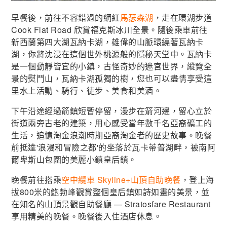
早餐後，前往不容錯過的網紅
馬瑟森湖
，走在環湖步道
Cook Flat Road 欣賞福克斯冰川全景。隨後乘車前往
新西蘭第四大湖瓦納卡湖，雄偉的山脈環繞著瓦納卡
湖，你將沈浸在這個世外桃源般的隱秘天堂中。瓦納卡
是一個動靜皆宜的小鎮，古怪奇妙的迷宮世界，縱覽全
景的熨鬥山，瓦納卡湖孤獨的樹，您也可以盡情享受這
里水上活動、騎行、徒步、美食和美酒。
下午沿途經過箭鎮短暫停留，漫步在箭河邊，留心立於
街道兩旁古老的建築，用心感受當年數千名亞裔礦工的
生活，追憶淘金浪潮時期亞裔淘金者的歷史故事。晚餐
前抵達'浪漫和冒險之都'的坐落於瓦卡蒂普湖畔，被南阿
爾卑斯山包圍的美麗小鎮皇后鎮。
晚餐前往搭乘
空中纜車 Skyline+山頂自助晚餐
，登上海
拔800米的鮑勃峰觀賞整個皇后鎮如詩如畫的美景，並
在知名的山頂景觀自助餐廳 — Stratosfare Restaurant
享用精美的晚餐。晚餐後入住酒店休息。