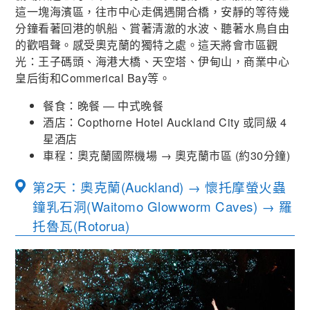
這一塊海濱區，往市中心走偶遇開合橋，安靜的等待幾
分鐘看著回港的帆船、賞著清澈的水波、聽著水鳥自由
的歡唱聲。感受奧克蘭的獨特之處。這天將會市區觀
光：王子碼頭、海港大橋、天空塔、伊甸山，商業中心
皇后街和Commerical Bay等。
餐食：晚餐 — 中式晚餐
酒店：Copthorne Hotel Auckland City 或同級 4
星酒店
車程：奧克蘭國際機場
→
奧克蘭市區
(
約
30
分鐘
)
第2天：奧克蘭(Auckland) → 懷托摩螢火蟲
鐘乳石洞(Waitomo Glowworm Caves) → 羅
托魯瓦(Rotorua)