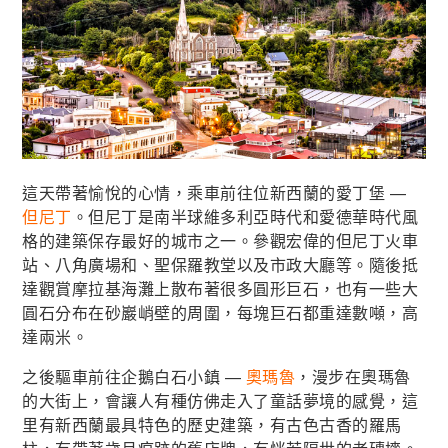
這天帶著愉悅的心情，乘車前往位新西蘭的愛丁堡 —
但尼丁
。但尼丁是南半球維多利亞時代和愛德華時代風
格的建築保存最好的城市之一。參觀宏偉的但尼丁火車
站、八角廣場和、聖保羅教堂以及市政大廳等。隨後抵
達觀賞摩拉基海灘上散布著很多圓形巨石，也有一些大
圓石分布在砂巖峭壁的周圍，每塊巨石都重達數噸，高
達兩米。
之後驅車前往企鵝白石小鎮 —
奧瑪魯
，漫步在奧瑪魯
的大街上，會讓人有種仿佛走入了童話夢境的感覺，這
里有新西蘭最具特色的歷史建築，有古色古香的羅馬