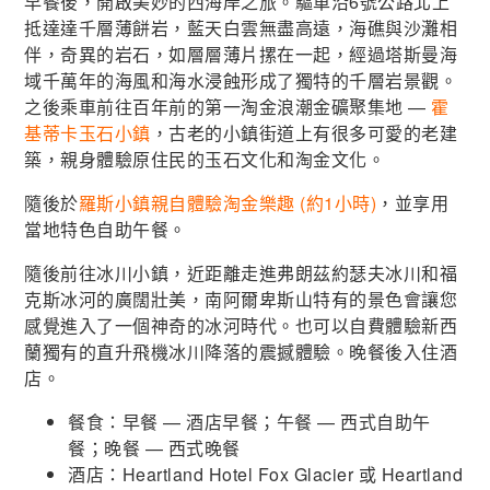
早餐後，開啟美妙的西海岸之旅。驅車沿6號公路北上
抵達達千層薄餅岩，藍天白雲無盡高遠，海礁與沙灘相
伴，奇異的岩石，如層層薄片摞在一起，經過塔斯曼海
域千萬年的海風和海水浸蝕形成了獨特的千層岩景觀。
之後乘車前往百年前的第一淘金浪潮金礦聚集地 —
霍
基蒂卡玉石小鎮
，古老的小鎮街道上有很多可愛的老建
築，親身體驗原住民的玉石文化和淘金文化。
隨後於
羅斯小鎮親自體驗淘金樂趣 (約1小時)
，並享用
當地特色自助午餐。
隨後前往冰川小鎮，近距離走進弗朗茲約瑟夫冰川和福
克斯冰河的廣闊壯美，南阿爾卑斯山特有的景色會讓您
感覺進入了一個神奇的冰河時代。也可以自費體驗新西
蘭獨有的直升飛機冰川降落的震撼體驗。晚餐後入住酒
店。
餐食：早餐 — 酒店早餐；午餐 — 西式自助午
餐；晚餐 — 西式晚餐
酒店：Heartland Hotel Fox Glacier 或 Heartland