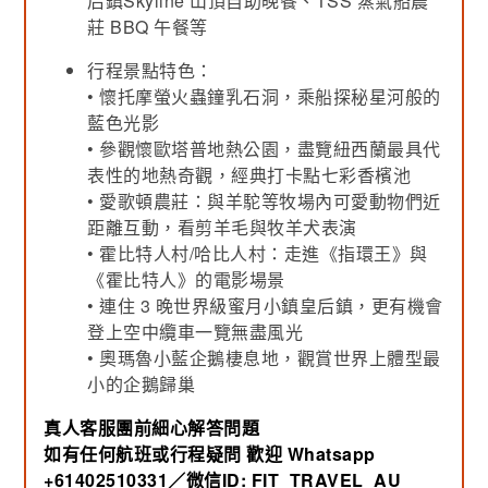
后鎮Skyline 山頂自助晚餐、TSS 蒸氣船農
莊 BBQ 午餐等
行程景點特色：
•
懷托摩螢火蟲鐘乳石洞，乘船探秘星河般的
藍色光影
•
參觀懷歐塔普地熱公園，盡覽紐西蘭最具代
表性的地熱奇觀，經典打卡點七彩香檳池
• 愛歌頓農莊：與羊駝等牧場內可愛動物們近
距離互動，看剪羊毛與牧羊犬表演
• 霍比特人村/哈比人村：走進《指環王》與
《霍比特人》的電影場景
• 連住 3 晚世界級蜜月小鎮皇后鎮，更有機會
登上空中纜車一覽無盡風光
• 奧瑪魯小藍企鵝棲息地，觀賞世界上體型最
小的企鵝歸巢
真人客服團前細心解答問題
如有任何航班或行程疑問
歡迎 Whatsapp
+61402510331／微信ID: FIT_TRAVEL_AU