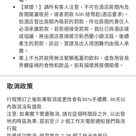
【禁煙！】請所有客人注意，不可在酒店房間內及
房間陽臺吸菸。違者罰款 500 紐幣起(酒店要求)。
如酒店發出房間內吸菸的罰款，所住房間的責任人
必須承擔罰款，若拒絕接受罰款，我社已與酒店達
成協議，將由酒店直接遞交新西蘭小額法庭。後續
產生的罰款、訴訟、簽證及出入境困難均由個人承
擔。
車上不允許飲用無法緊鎖瓶蓋的飲料，或食用容易
弄髒座椅的食物和飲品。如有損壞將按價賠償。
取消政策
行程預訂之後如果取消或更改會有30%手續費. 30天以
內取消沒有退款.
注意: 如果閣下需要取消, 請在這個時間段之外, 以出發
地的時區為準, 提前至少 2 個工作天電郵通知我們取消
行程.
如果成功取消, 退款將在 7-28 個工作天內進行.