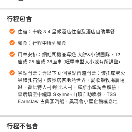
行程包含
住宿：十晚 3-4 星級酒店住宿及酒店自助早餐
餐食：行程中所列餐食
用車安排：網紅司機兼導遊 大餅&小餅團隊，12
座或 25 座或 38座車 (旺季車型大小或有所調整)
景點門票：含以下 8 個景點首道門票：懷托摩螢火
蟲鐘乳石洞，懷奧塔普地熱世界，愛歌頓牧場農場
遊，霍比特人村/哈比人村，羅斯小鎮淘金體驗，
皇后鎮空中纜車 Skyline+山頂自助晚餐，TSS
Earnslaw 古典蒸汽船，奧瑪魯小藍企鵝棲息地
行程不包含