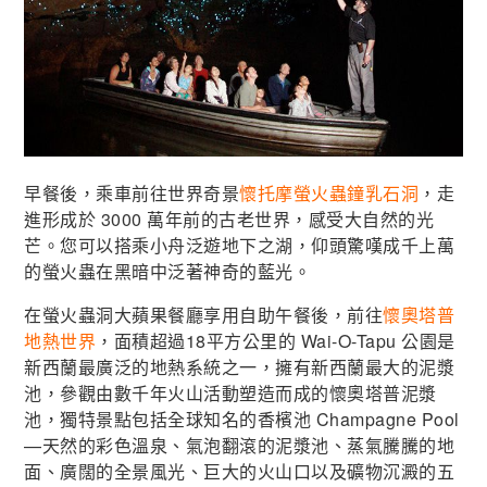
早餐後，乘車前往世界奇景
懷托摩螢火蟲鐘乳石洞
，走
進形成於 3000 萬年前的古老世界，感受大自然的光
芒。您可以搭乘小舟泛遊地下之湖，仰頭驚嘆成千上萬
的螢火蟲在黑暗中泛著神奇的藍光。
在螢火蟲洞大蘋果餐廳享用自助午餐後，前往
懷奧塔普
地熱世界
，面積超過18平方公里的 Wai-O-Tapu 公園是
新西蘭最廣泛的地熱系統之一，擁有新西蘭最大的泥漿
池，參觀由數千年火山活動塑造而成的懷奧塔普泥漿
池，獨特景點包括全球知名的香檳池 Champagne Pool
—天然的彩色溫泉、氣泡翻滾的泥漿池、蒸氣騰騰的地
面、廣闊的全景風光、巨大的火山口以及礦物沉澱的五