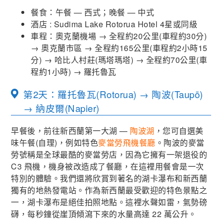
餐食：午餐 — 西式；晚餐 — 中式
酒店 : Sudima Lake Rotorua Hotel 4星或同級
車程：奧克蘭機場 → 全程約20公里(車程約30分)
→ 奧克蘭市區 → 全程約165公里(車程約2小時15
分) → 哈比人村莊(瑪塔瑪塔) → 全程約70公里(車
程約1小時) → 羅托魯瓦
第2天：羅托魯瓦(Rotorua) → 陶波(Taupō)
→ 納皮爾(Napier)
早餐後，前往新西蘭第一大湖 —
陶波湖
，您可自選美
味午餐(自理)，例如特色
麥當勞飛機餐廳
。陶波的麥當
勞號稱是全球最酷的麥當勞店，因為它擁有一架退役的
C3 飛機，機身被改造成了餐廳，在這裡用餐會是一次
特別的體驗。我們還將欣賞到著名的湖卡瀑布和新西蘭
獨有的地熱發電站。作為新西蘭最受歡迎的特色景點之
一，湖卡瀑布是絕佳拍照地點。這裡水聲如雷，氣勢磅
礴，每秒鐘從崖頂傾瀉下來的水量高達 22 萬公升。