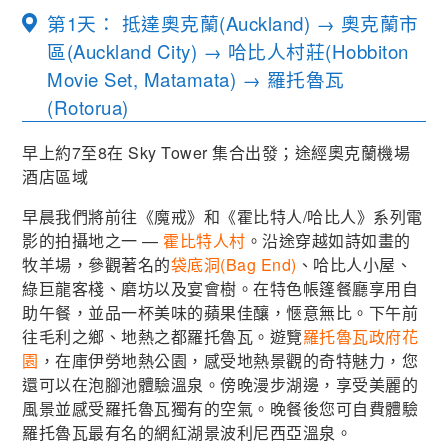
第1天： 抵達奧克蘭(Auckland) → 奧克蘭市
區(Auckland City) → 哈比人村莊(Hobbiton
Movie Set, Matamata) → 羅托魯瓦
(Rotorua)
早上約7至8在 Sky Tower 集合出發；途經奧克蘭機場
酒店區域
早晨我們將前往《魔戒》和《霍比特人/哈比人》系列電
影的拍攝地之一 —
霍比特人村
。沿途穿越如詩如畫的
牧羊場，參觀著名的
袋底洞(Bag End)
、哈比人小屋、
綠巨龍客棧、磨坊以及宴會樹。在特色帳篷餐廳享用自
助午餐，並品一杯美味的蘋果佳釀，愜意無比。下午前
往毛利之鄉、地熱之都羅托魯瓦。遊覽
羅托魯瓦政府花
園
，在庫伊勞地熱公園，感受地熱景觀的奇特魅力，您
還可以在泡腳池體驗溫泉。傍晚漫步湖邊，享受美麗的
風景並感受羅托魯瓦獨有的空氣。晚餐後您可自費體驗
羅托魯瓦最有名的網紅湖景波利尼西亞溫泉。