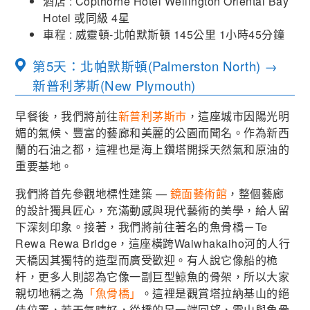
酒店 : Copthorne Hotel Wellington Oriental Bay
Hotel 或同級 4星
車程 : 威靈頓-北帕默斯頓 145公里 1小時45分鐘
第5天：北帕默斯頓(Palmerston North) →
新普利茅斯(New Plymouth)
早餐後，我們將前往
新普利茅斯市
，這座城市因陽光明
媚的氣候、豐富的藝廊和美麗的公園而聞名。作為新西
蘭的石油之都，這裡也是海上鑽塔開採天然氣和原油的
重要基地。
我們將首先參觀地標性建築 —
鏡面藝術館
，整個藝廊
的設計獨具匠心，充滿動感與現代藝術的美學，給人留
下深刻印象。接著，我們將前往著名的魚骨橋－Te
Rewa Rewa Bridge，這座橫跨Waiwhakaiho河的人行
天橋因其獨特的造型而廣受歡迎。有人說它像船的桅
杆，更多人則認為它像一副巨型鯨魚的骨架，所以大家
親切地稱之為
「魚骨橋」
。這裡是觀賞塔拉納基山的絕
佳位置，若天氣晴好，從橋的另一端回望，雪山與魚骨