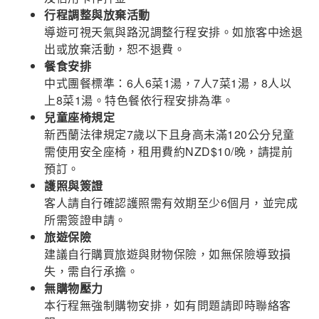
行程調整與放棄活動
導遊可視天氣與路況調整行程安排。如旅客中途退
出或放棄活動，恕不退費。
餐食安排
中式團餐標準：6人6菜1湯，7人7菜1湯，8人以
上8菜1湯。特色餐依行程安排為準。
兒童座椅規定
新西蘭法律規定7歲以下且身高未滿120公分兒童
需使用安全座椅，租用費約NZD$10/晚，請提前
預訂。
護照與簽證
客人請自行確認護照需有效期至少6個月，並完成
所需簽證申請。
旅遊保險
建議自行購買旅遊與財物保險，如無保險導致損
失，需自行承擔。
無購物壓力
本行程無強制購物安排，如有問題請即時聯絡客