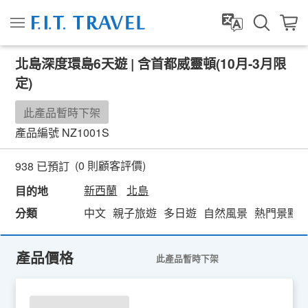
北島深度環島6天遊 | 含首都威靈頓(10月-3月限
定)
此產品暫時下架
產品編號
NZ1001S
(
0
則顧客評價)
938 已預訂
新西蘭
北島
目的地
分類
中文
親子旅遊
多日遊
自然風景
熱門景點
產品價格
此產品暫時下架