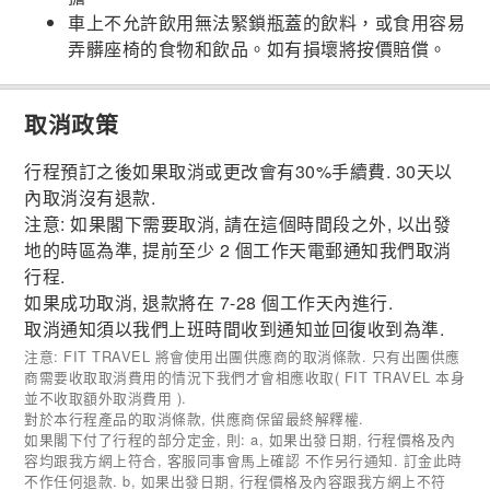
車上不允許飲用無法緊鎖瓶蓋的飲料，或食用容易
弄髒座椅的食物和飲品。如有損壞將按價賠償。
取消政策
行程預訂之後如果取消或更改會有30%手續費. 30天以
內取消沒有退款.
注意: 如果閣下需要取消, 請在這個時間段之外, 以出發
地的時區為準, 提前至少 2 個工作天電郵通知我們取消
行程.
如果成功取消, 退款將在 7-28 個工作天內進行.
取消通知須以我們上班時間收到通知並回復收到為準.
注意: FIT TRAVEL 將會使用出團供應商的取消條款. 只有出團供應
商需要收取取消費用的情況下我們才會相應收取( FIT TRAVEL 本身
並不收取額外取消費用 ).
對於本行程產品的取消條款, 供應商保留最終解釋權.
如果閣下付了行程的部分定金, 則: a, 如果出發日期, 行程價格及內
容均跟我方網上符合, 客服同事會馬上確認 不作另行通知. 訂金此時
不作任何退款. b, 如果出發日期, 行程價格及內容跟我方網上不符