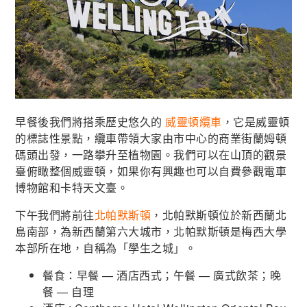
早餐後我們將搭乘歷史悠久的
威靈頓纜車
，它是威靈頓
的標誌性景點，纜車帶領大家由市中心的商業街蘭姆頓
碼頭出發，一路攀升至植物園。我們可以在山頂的觀景
臺俯瞰整個威靈頓，如果你有興趣也可以自費參觀電車
博物館和卡特天文臺。
下午我們將前往
北帕默斯頓
，北帕默斯頓位於新西蘭北
島南部，為新西蘭第六大城市，北帕默斯頓是梅西大學
本部所在地，自稱為「學生之城」。
餐食：早餐 — 酒店西式；午餐 — 廣式飲茶；晚
餐 — 自理