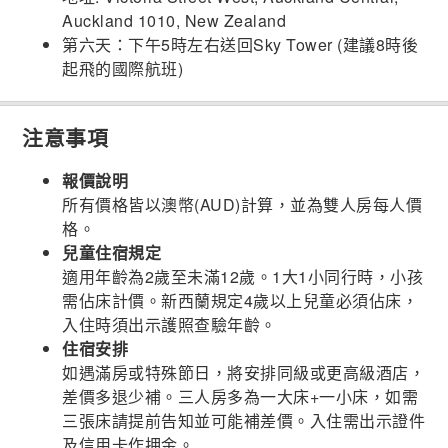
Auckland 1010, New Zealand
第六天：下午5時左右送回Sky Tower (建議8時後
起飛的國際航班)
注意事項
報價說明
所有價格皆以澳幣(AUD)計算，並為雙人房每人價
格。
兒童住宿規定
適用年齡為2歲至未滿12歲。1大1小同行時，小孩
需佔床計價。新西蘭規定4歲以上兒童必須佔床，
入住時須出示護照查驗年齡。
住宿安排
如遇滿房或特殊節日，將安排同級或更高級酒店，
差價多退少補。三人房多為一大床+一小床，如需
三張床請提前告知並可能補差價。入住需出示證件
及信用卡作押金。