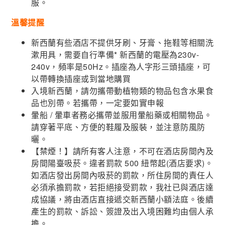
服。
溫馨提醒
新西蘭有些酒店不提供牙刷、牙膏、拖鞋等相關洗
漱用具，需要自行準備* 新西蘭的電壓為230v-
240v，頻率是50Hz。插座為人字形三頭插座，可
以帶轉換插座或到當地購買
入境新西蘭，請勿攜帶動植物類的物品包含水果食
品也別帶。若攜帶，一定要如實申報
暈船 / 暈車者務必攜帶並服用暈船藥或相關物品。
請穿著平底、方便的鞋履及服裝，並注意防風防
曬。
【禁煙！】請所有客人注意，不可在酒店房間內及
房間陽臺吸菸。違者罰款 500 紐幣起(酒店要求)。
如酒店發出房間內吸菸的罰款，所住房間的責任人
必須承擔罰款，若拒絕接受罰款，我社已與酒店達
成協議，將由酒店直接遞交新西蘭小額法庭。後續
產生的罰款、訴訟、簽證及出入境困難均由個人承
擔。