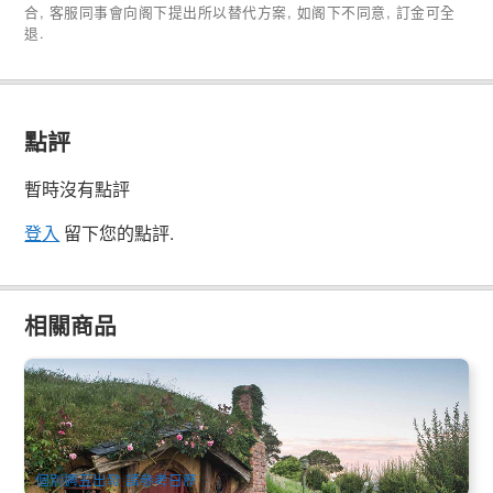
合, 客服同事會向阁下提出所以替代方案, 如阁下不同意, 訂金可全
退.
點評
暫時沒有點評
登入
留下您的點評.
相關商品
新西蘭北島 | 中土世界6天中文遊 | 4-5星住宿+奔馳15人內小
團 | 奧克蘭進出
58 已預訂
$
2,325.00
NZ1094W
AUD
個別週五出發 請參考日歷