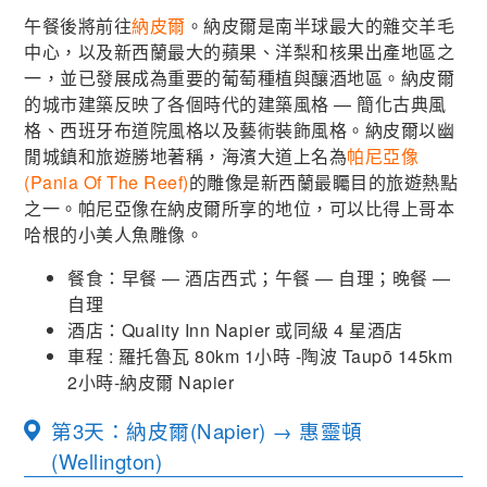
午餐後將前往
納皮爾
。納皮爾是南半球最大的雜交羊毛
中心，以及新西蘭最大的蘋果、洋梨和核果出產地區之
一，並已發展成為重要的葡萄種植與釀酒地區。納皮爾
的城市建築反映了各個時代的建築風格 — 簡化古典風
格、西班牙布道院風格以及藝術裝飾風格。納皮爾以幽
閒城鎮和旅遊勝地著稱，海濱大道上名為
帕尼亞像
(Pania Of The Reef)
的雕像是新西蘭最矚目的旅遊熱點
之一。帕尼亞像在納皮爾所享的地位，可以比得上哥本
哈根的小美人魚雕像。
餐食：早餐 — 酒店西式；午餐 — 自理；晚餐 —
自理
酒店：Quality Inn Napier 或同級 4 星酒店
車程 : 羅托魯瓦 80km 1小時 -陶波 Taupō 145km
2小時-納皮爾 Napier
第3天：納皮爾(Napier) → 惠靈頓
(Wellington)