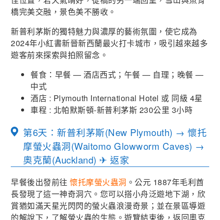
橋完美交融，景色美不勝收。
新普利茅斯的獨特魅力與濃厚的藝術氛圍，使它成為
2024年小紅書新晉新西蘭最火打卡城市，吸引越來越多
遊客前來探索與拍照留念。
餐食：早餐 — 酒店西式；午餐 — 自理；晚餐 —
中式
酒店 : P
lymouth International Hotel
或 同級 4星
車程 : 北帕默斯頓-新普利茅斯 230公里 3小時
第6天：新普利茅斯(New Plymouth) → 懷托
摩螢火蟲洞(Waitomo Glowworm Caves) →
奧克蘭(Auckland) ✈ 返家
早餐後出發前往
懷托摩螢火蟲洞
。公元 1887年毛利酋
長發現了這一神奇洞穴。您可以搭小舟泛遊地下湖，欣
賞猶如滿天星光閃閃的螢火蟲浪漫奇景；並在景區導遊
的解說下，了解螢火蟲的生態。遊覽結束後，返回奧克