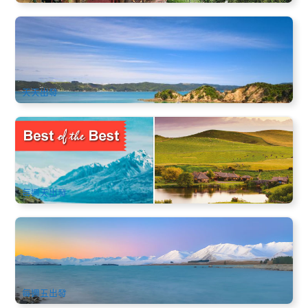
激流島Waiheke Island渡輪｜Rotoroa Island自然生態野生動
物探尋 (奧克蘭出發)
186 已預訂
$
96.00
NZ1133
$
97.00
AUD
天天出發
新西蘭南北島全覽13天遊 | 基督城入 奧克蘭出 (10月-3月限定)
8.3k 已預訂
$
4,023.00
NZ1036S
AUD
每週天出發
新西蘭南北島11天中文團(升級安排奔馳旅遊巴士) | 10月-3月
限定
6.8k 已預訂
$
3,758.00
NZ1034S
AUD
每週五出發