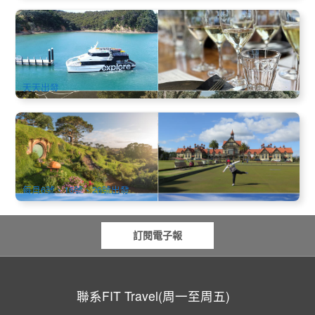
激流島Waiheke Island渡輪｜Man O’ War酒莊日遊・可升級
森林滑索體驗 / 酒莊午宴 (奧克蘭出發)
1k 已預訂
$
96.00
NZ1132
$
97.00
AUD
天天出發
新西蘭南北島│精品網紅11天VIP小團遊 4-5星飯店 │奧克蘭進
基督城出
112 已預訂
$
5,000.00
NZ1016W
AUD
每月6號、16號、26號出發
訂閱電子報
聯系FIT Travel(周一至周五)