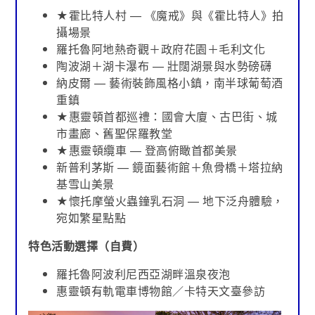
★霍比特人村 — 《魔戒》與《霍比特人》拍
攝場景
羅托魯阿地熱奇觀＋政府花園＋毛利文化
陶波湖＋湖卡瀑布 — 壯闊湖景與水勢磅礴
納皮爾 — 藝術裝飾風格小鎮，南半球葡萄酒
重鎮
★惠靈頓首都巡禮：國會大廈、古巴街、城
市畫廊、舊聖保羅教堂
★惠靈頓纜車 — 登高俯瞰首都美景
新普利茅斯 — 鏡面藝術館＋魚骨橋＋塔拉納
基雪山美景
★懷托摩螢火蟲鐘乳石洞 — 地下泛舟體驗，
宛如繁星點點
特色活動選擇（自費）
羅托魯阿波利尼西亞湖畔溫泉夜泡
惠靈頓有軌電車博物館／卡特天文臺參訪