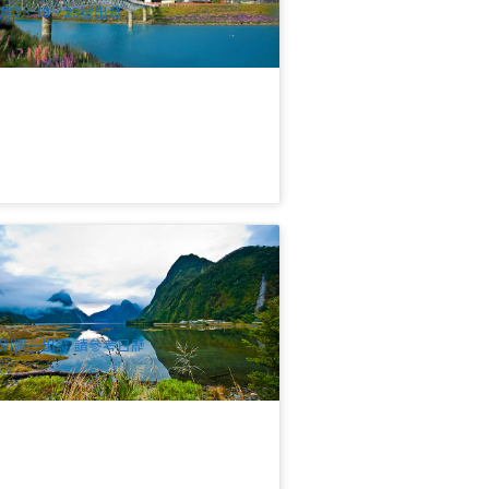
月3、13、23號出發
西蘭南北島 | 中線9天中文團 | 米佛峽灣
藍眼企鵝 | 基督城進 奧克蘭出
.2k 已預訂
$
3,115.00
NZ1040W-9D
UD
別週一出發 請參考日歷