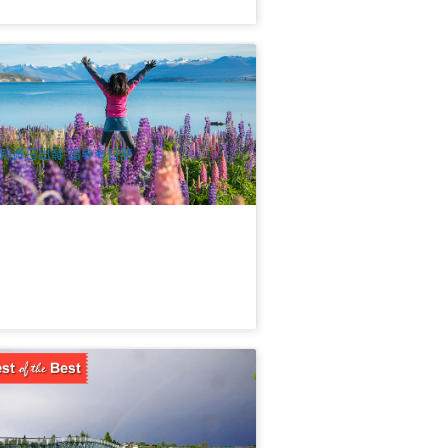
西蘭南北島 | 中線美食10天中文團 | 米
峽灣+藍眼企鵝 | 基督城進 奧克蘭出
.3k 已預訂
$
3,279.00
NZ1031W-10D
UD
別週日出發 請參考日歷
西蘭南北島 | 深度11天網紅中文團 | 奧
蘭進 基督城出
.5k 已預訂
$
3,600.00
NZ1015
UD