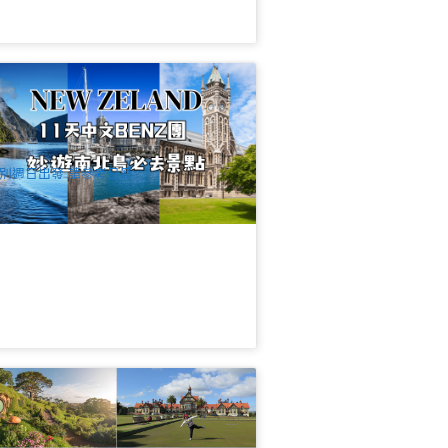
西蘭南北島 | 全覽11天中文團 | 4-5星住
+奔馳15人內小團 | 皇后鎮進 奧克蘭出
23 已預訂
$
5,185.00
NZ1087W
UD
別週日出發 請參考日歷
西蘭南北島│精品網紅11天VIP小團遊
-5星飯店 │奧克蘭進基督城出
12 已預訂