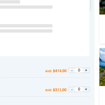
每
WE
TH
FR
SA
新
+
4
A
-
+
$
414.00
AUD
個
-
+
$
311.00
AUD