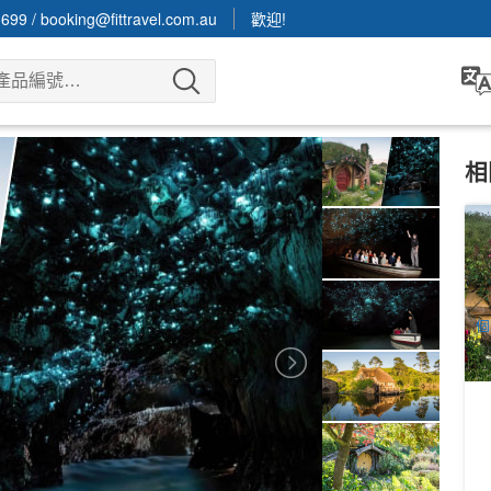
3699
/
booking@fittravel.com.au
歡迎!
相
新
住
5
A
個