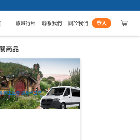
旅遊行程
聯系我們
關於我們
登入
關商品
西蘭北島 | 中土世界6天中文遊 | 4-5星
宿+奔馳15人內小團 | 奧克蘭進出
8 已預訂
$
2,325.00
NZ1094W
UD
別週五出發 請參考日歷