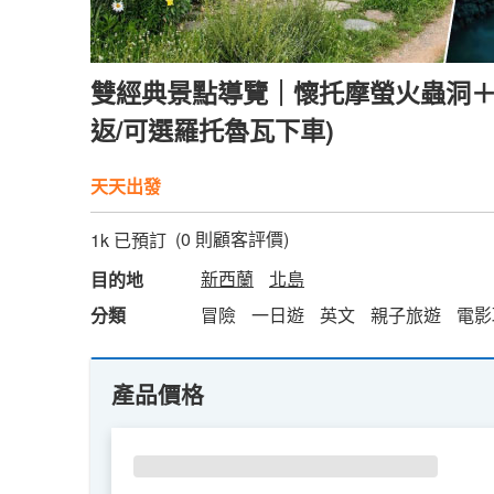
雙經典景點導覽｜懷托摩螢火蟲洞＋霍
返/可選羅托魯瓦下車)
天天出發
(
0
則顧客評價)
1k 已預訂
新西蘭
北島
目的地
分類
冒險
一日遊
英文
親子旅遊
電影
產品價格