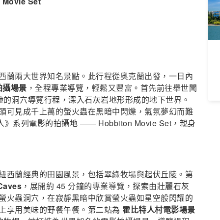
n Movie Set
A
每
西蘭兩大世界知名景點。此行程從奧克蘭出發，一日內
拍攝場景
，全程專業導覽，輕鬆又豐富。首先前往舉世聞
加約 45 分鐘的洞穴導覽行程，深入石灰岩地形形成的地下世界。
頭可見成千上萬的螢火蟲在黑暗中閃爍，氣氛夢幻而難
列電影的拍攝地 —— Hobbiton Movie Set，親身
途欣賞紐西蘭經典的田園風景，包括翠綠牧場與起伏丘陵。第
Caves
，展開約 45 分鐘的專業導覽，探索由壯麗石灰
螢火蟲洞穴，在寂靜黑暗中欣賞螢火蟲如星空般閃耀的
上享用美味的野餐午餐。第二站為
霍比特人村電影場景