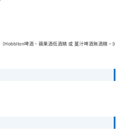
免費飲品（Hobbiton啤酒、蘋果酒低酒精 或 薑汁啤酒無酒精，3