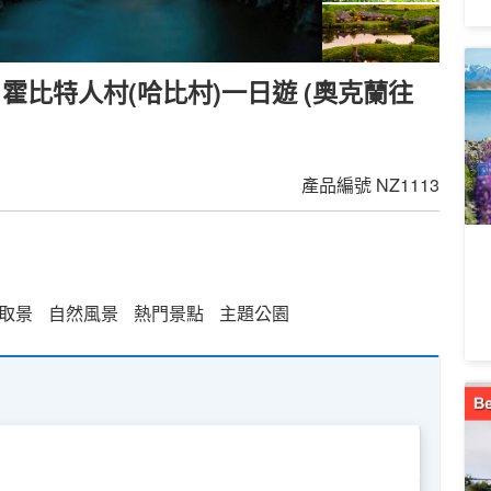
新
比特人村(哈比村)一日遊 (奧克蘭往
佛
5
A
個
產品編號
NZ1113
取景
自然風景
熱門景點
主題公園
新
克
6
A