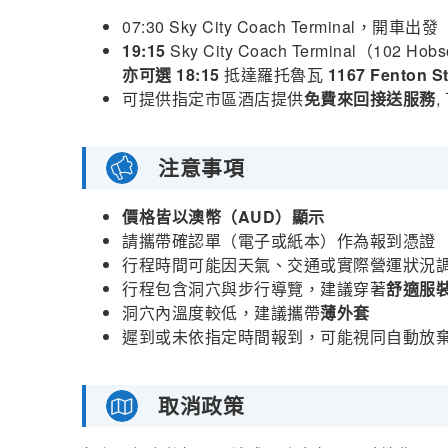
07:30 Sky City Coach Terminal，開車出發
19:15
Sky City Coach Terminal（102 Ho
亦可選 18:15
抵達羅托魯瓦
1167 Fenton
可提供指定市區酒店提供
免費來回接送服務
注意事項
價格皆以澳幣（AUD）顯示
請攜帶確認單（電子或紙本）作為報到憑證
行程時間可能因天氣、交通或實際營運狀況
行程包含洞穴與步行導覽，建議穿著
舒適服
洞穴內溫度較低，建議攜帶
薄外套
遲到或未依指定時間報到，可能視同自動放
取消政策