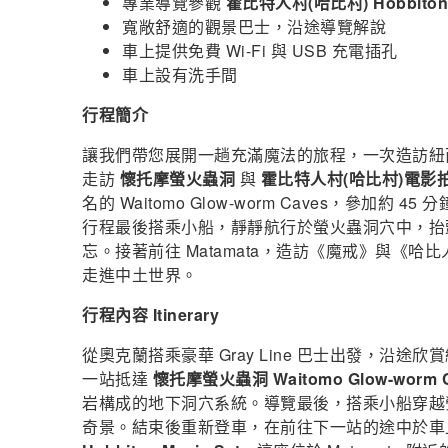
專業導覽參觀
霍比特人村(哈比村)
Hobb
ito
寬敞舒適的觀景巴士，沿途導覽解說
車上提供免費 Wi-Fi 與 USB 充電插孔
車上設有洗手間
行程簡介
讓我們帶您展開一趟充滿魔法的旅程，一次造訪紐
走訪
懷托摩螢火蟲洞
與
霍比特人村(哈比村)電影
名的 Waitomo Glow-worm Caves，參
行程最後搭乘小船，靜靜航行於螢火蟲洞穴中，抬
忘。接著前往 Matamata，造訪《魔戒》與《哈比人》系
走進中土世界。
行程內容 Itinerary
從奧克蘭搭乘豪華 Gray Line 巴士出發，沿
一站抵達
懷托摩螢火蟲洞
Waitomo Glow-worm 
岩構成的地下洞穴系統。導覽最後，搭乘小船穿越
奇景。結束後重新登車，在前往下一站的途中於車