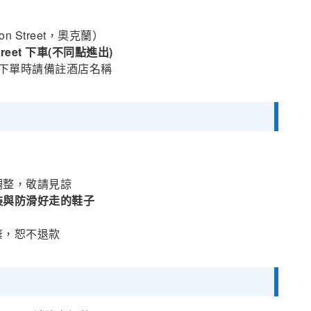
bson Street，奧克蘭）
 Street 下車(不同點進出)
, 下單時請備註酒店名稱
調整，敬請見諒
裝與防滑好走的鞋子
棄，恕不退款