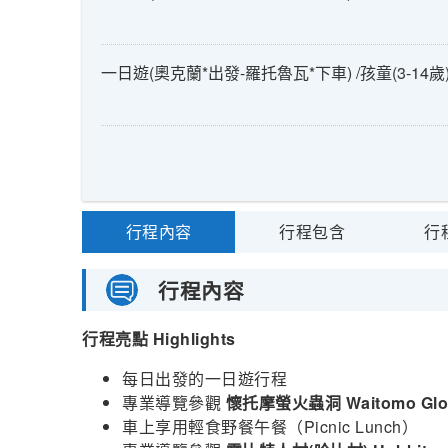
一日遊(奧克蘭*出發-羅托魯瓦*下車) /孩童(3-14歲
行程內容
行程包含
行
行程內容
行程亮點 Highlights
每日出發的一日遊行程
專業導覽參觀
懷托摩螢火蟲洞
Waitomo Gl
車上享用輕食野餐午餐（Picnic Lunch）