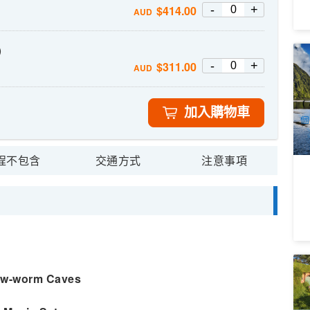
-
+
$
414.00
AUD
)
新
-
+
$
311.00
AUD
宿
9
A
加入購物車
個
程不包含
交通方式
注意事項
新
ow-w
orm Caves
4
1