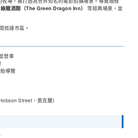
 附近的牧場，被打造為世界知名的電影拍攝場景。導覽過程
及
綠龍酒館（The Green Dragon Inn）
等經典場景，並
間抵達市區。
報到並登車
發
，開始導覽
2 Hobson Street，奧克蘭）
說