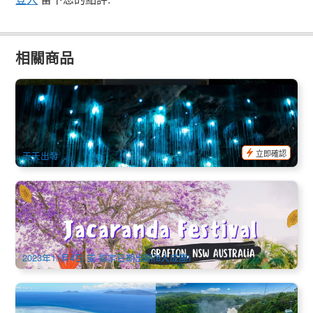
相關商品
藍光蟲洞一日遊+天寶林山隨上隨下 (布里斯本出發)
618 已預訂
$
136.00
BNE01081
$
145.00
AUD
立即確認
天天出發
【季節限定】藍花楹嘉年華+夢幻小鎮一日遊(中文) Grafton
Jacaranda Festival
1.3k 已預訂
$
109.00
BNE02138
AUD
2023年11月4日 或 指定日期出期(8人成團)
經典環澳12天中文遊 | 悉尼+黃金海岸+布里斯班+凱恩斯+大堡
礁+墨爾本 | 悉尼進 墨爾本出