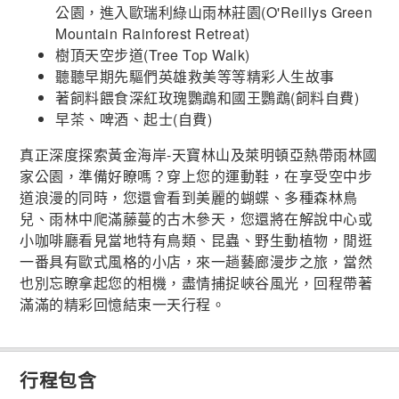
公園，進入歐瑞利綠山雨林莊園(O'Reillys Green
Mountain Rainforest Retreat)
樹頂天空步道(Tree Top Walk)
聽聽早期先驅們英雄救美等等精彩人生故事
著飼料餵食深紅玫瑰鸚鵡和國王鸚鵡(飼料自費)
早茶、啤酒、起士(自費)
真正深度探索黃金海岸-天寶林山及萊明頓亞熱帶雨林國
家公園，準備好瞭嗎？穿上您的運動鞋，在享受空中步
道浪漫的同時，您還會看到美麗的蝴蝶、多種森林鳥
兒、雨林中爬滿藤蔓的古木參天，您還將在解說中心或
小咖啡廳看見當地特有鳥類、昆蟲、野生動植物，閒逛
一番具有歐式風格的小店，來一趟藝廊漫步之旅，當然
也別忘瞭拿起您的相機，盡情捕捉峽谷風光，回程帶著
滿滿的精彩回憶結束一天行程。
行程包含