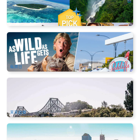
533 已預訂
$
4,025.00
SYD04127
AUD
指定日期出發 請參見日曆
布里斯本 | 摩頓灣紅崖市集+澳洲動物園超值一日遊 (中文,布里
斯本出發)
48 已預訂
$
139.00
BNE02039
AUD
每周日
GoBoat Brisbane - 布里斯本 電動野餐船租船自駕（最多8人)
2.2k 已預訂
$
128.00
BNE02060
$
129.00
AUD
天天出發
布里斯本河岸：獨木舟租借 1.5小時/2小時/3小時 (Riverlife
Adventure Brisbane)