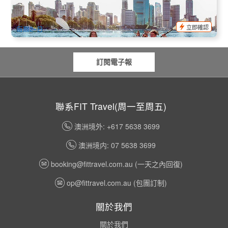
1.4k 已預訂
$
51.00
BNE02111
AUD
立即確認
每周2~日
訂閱電子報
聯系FIT Travel(周一至周五)
澳洲境外: +617 5638 3699
澳洲境内: 07 5638 3699
booking@fittravel.com.au
(一天之內回復)
op@fittravel.com.au
(包團訂制)
關於我們
關於我們