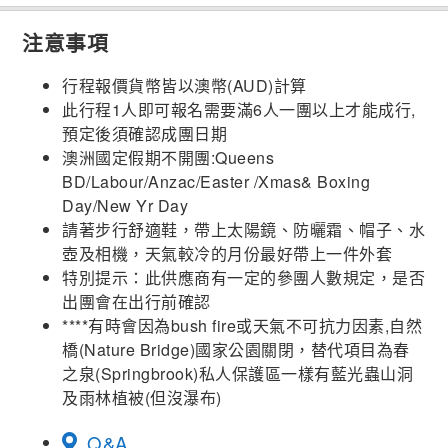
注意事項
行程報價貨幣皆以澳幣(AUD)計算
此行程1人即可報名需要滿6人一團以上才能成行,
預定後須確認成團日期
澳洲國定假期不開團:Queens
BD/Labour/Anzac/Easter /Xmas& Boxing
Day/New Yr Day
請著步行舒適鞋，帶上太陽鏡、防曬霜、帽子、水
壺及相機，天氣較冷的月份最好帶上一件外套
特別提示：此供應商有一定的參團人數規定，是否
出團會在出行前確認
****有時會因為bush fire或天氣不可抗力因素,自然
橋(Nature Bridge)國家公園關閉，替代項目為春
之泉(Springbrook)私人保護區一樣有藍光蟲山洞
及雨林植被(但沒瀑布)
Q&A