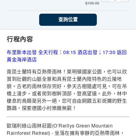
$
105.00
查詢位置
行程內容
布里斯本出發 全天行程：08:15 酒店出發；17:30 返回
黃金海岸酒店
南昆士蘭特有亞熱帶雨林！萊明頓國家公園，也可以欣
賞到壯觀的山脈全景和具有昆士蘭內陸特色的丘陵地
貌。古老的雨林保存完好，參天古樹隨處可見。可在吊
橋上漫步，或者爬到樹幹頂部，登高望遠。此外，林中
棲息的鳥類是另外一絕，您可自由飼餵五彩斑斕的野生
鸚鵡，探索德國小村樂趣無窮！
歐瑞利綠山雨林莊園(O’Reillys Green Mountain
Rainforest Retreat) - 坐落在擁有寧靜的亞熱帶雨林，