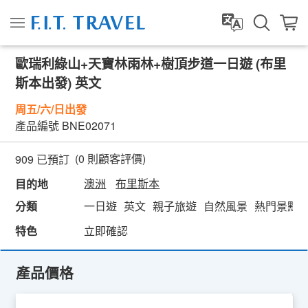
歐瑞利綠山+天寶林雨林+樹頂步道一日遊 (布里
斯本出發) 英文
周五/六/日出發
產品編號
BNE02071
(
0
則顧客評價)
909 已預訂
澳洲
布里斯本
目的地
分類
一日遊
英文
親子旅遊
自然風景
熱門景點
特色
立即確認
產品價格