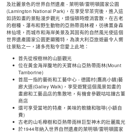
及壯麗景色的世界自然遺產 - 萊明頓/雷明頓國家公園
(Lamington National Park)，在享受早茶完後，進入這
如詩如畫的景點漫步觀光，煩惱頓時煙消雲散，在古老
的樹種、瀑布和野生動物的亞熱帶雨林裡，彷彿置身森
林仙境，而城市和海岸美景及其固有的自然風光使這個
世界遺產國家公園更顯獨特，為澳大利亞旅遊最令人嚮
往景點之一，諸多亮點令您愛上此地：
首先從桉樹林的山脈觀光
位在黃金海岸腹地的天寶林山亞熱帶雨林(Mount
Tamborine)
首屈一指的藝術和工藝中心 - 德國村(鷹高小鎮)藝
廊大道(Galley Walk)，享受遊覽這個風景如畫的
畫廊和工藝品店的集散地，有機會參觀咕咕鐘古董
商店
還可享受當地的特產，美味的軟糖和咖啡(小額自
費)
古老的山毛櫸樹和亞熱帶雨林巨型神木的壯麗風光
於1944年納入世界自然遺產的萊明頓/雷明頓國家