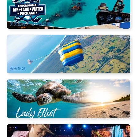
+島上住宿+直升機+餵海豚+滑沙探險) Tangalooma Funtastic
Package 3Days 2Nights
2.4k 已預訂
$
533.00
BNE02159
$
560.00
AUD
天天出發(不含特殊日期)
拜倫灣自由落體15,000高空跳傘(Skydive Byron Bay) 可選黃
金海岸 | 布里斯本出發
2.2k 已預訂
$
349.00
OOL01090
$
379.00
AUD
天天出發
海龜季見證｜伊莉特夫人島 海龜產卵・破殼而出 小飛機大堡
礁4天3晚 (餐食全包) (荷維灣/邦德堡/布里斯本/黃金海岸出發)
Lady Elliot Island Turtle Trek 4 Days 3 Night
475 已預訂
$
1,336.00
OOL01277
$
1,368.00
AUD
11月1日~3月25日
澳野奇觀大型表演晚餐秀(Australian Outback Spectacular) 英
文