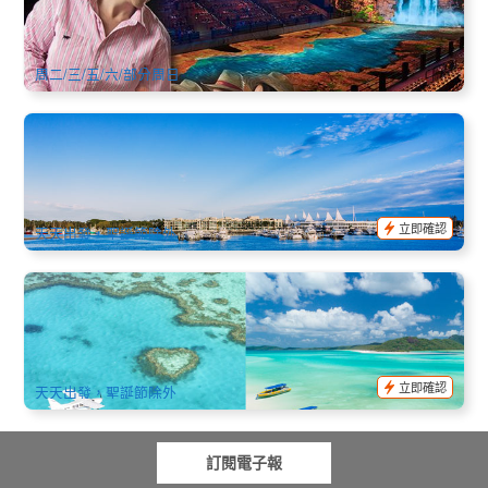
2.4k 已預訂
$
117.00
OOL01060
$
129.00
AUD
周二/三/五/六/部分周日
黃金海岸2小時觀光巡遊 Hopo Cruise
541 已預訂
$
35.00
OOL01052
$
39.00
AUD
立即確認
天天出發，聖誕節除外
聖靈群島 | 上天下海小飛機賞心形礁1小時+海上漂流快艇一日
遊+午餐(60 mins Whitsunday Scenic Flight & Ocean Rafting
Package)
4.1k 已預訂
$
526.00
PPP07026
$
565.00
AUD
立即確認
天天出發，聖誕節除外
訂閱電子報