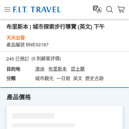
布里斯本 | 城市探索步行導覽 (英文) 下午
天天出發
產品編號
BNE02187
(
0
則顧客評價)
245 已預訂
澳洲
布里斯本
昆士蘭
目的地
分類
城市觀光
一日遊
英文
歷史古跡
產品價格
SU
MO
TU
WE
TH
FR
SA