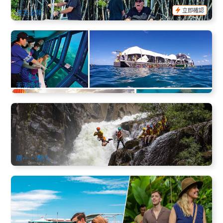
$
209.00
AUD
立即確認
天天出發
大冒險號外堡礁+凱恩斯熱氣球升空+水族館溫馨特價套餐
1.5k 已預訂
$
737.00
CNS03135
$
864.00
AUD
天天出發
凱恩斯溪降探險｜Behana峽谷冒險之旅 (英文)
541 已預訂
$
276.00
CNS07588
$
279.00
AUD
周一 ~ 周六
綠島遊船 + 凱恩斯市區周邊一日遊
451 已預訂
$
219.00
CNS03341
$
229.00
AUD