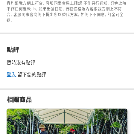
容均跟我方網上符合, 客服同事會馬上確認 不作另行通知. 訂金此時
不作任何退款. b, 如果出發日期, 行程價格及內容跟我方網上不符
合, 客服同事會向阁下提出所以替代方案, 如阁下不同意, 訂金可全
退.
點評
暫時沒有點評
登入
留下您的點評.
相關商品
凱恩斯 包船/租船自駕：平底船 與 迷你小艇可選 (釣魚裝
備/BBQ套餐可選)
841 已預訂
$
204.00
CNS03975