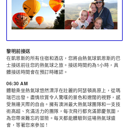
黎明前接送
在凱恩斯的所有住宿和酒店，您將由熱氣球凱恩斯的巴
士接送前往您的熱氣球之旅。接送時間約為1小時，具
體接送時間會在預訂時確認。
06:30 AM
體驗乘坐熱氣球悠然漂浮在壯麗的阿瑟頓高原上，從瑪
瑞巴出發。盡情欣賞令人驚嘆的景色和遼闊的視野，感
受無邊天際的自由。擁有澳洲最大熱氣球團隊和一支技
術高超、充滿活力的團隊，每次飛行都充滿節慶氛圍，
為您帶來難忘的冒險。每天都能體驗到這場熱氣球盛
會，等著您來參加！