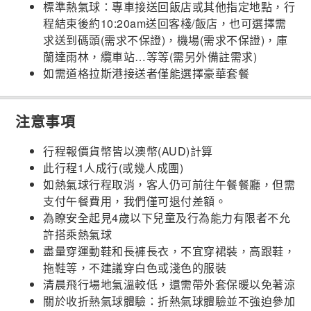
標準熱氣球：專車接送回飯店或其他指定地點，行
程結束後約10:20am送回客棧/飯店，也可選擇需
求送到碼頭(需求不保證)，機場(需求不保證)，庫
蘭達雨林，纜車站…等等(需另外備註需求)
如需道格拉斯港接送者僅能選擇豪華套餐
注意事項
行程報價貨幣皆以澳幣(AUD)計算
此行程1人成行(或幾人成團)
如熱氣球行程取消，客人仍可前往午餐餐廳，但需
支付午餐費用，我們僅可退付差額。
為瞭安全起見4歲以下兒童及行為能力有限者不允
許搭乘熱氣球
盡量穿運動鞋和長褲長衣，不宜穿裙裝，高跟鞋，
拖鞋等，不建議穿白色或淺色的服裝
清晨飛行場地氣溫較低，還需帶外套保暖以免著涼
關於收折熱氣球體驗：折熱氣球體驗並不強迫參加