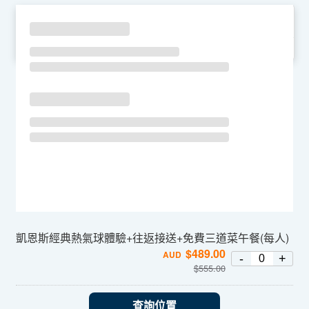
SU
MO
TU
WE
TH
FR
SA
凱恩斯經典熱氣球體驗+往返接送+免費三道菜午餐(每人)
$
489.00
AUD
-
+
$
555.00
查詢位置