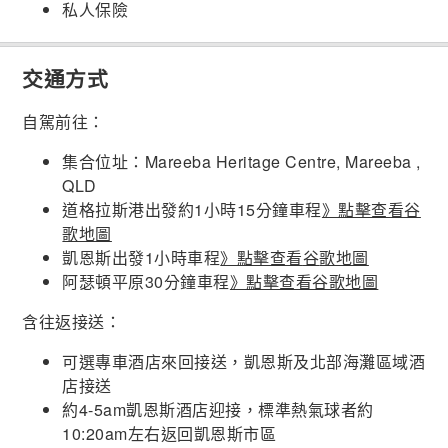
私人保險
交通方式
自駕前往：
集合位址：Mareeba Heritage Centre, Mareeba ,
QLD
道格拉斯港出發約1小時15分鐘車程
》點擊查看谷
歌地圖
凱恩斯出發1小時車程
》點擊查看
谷
歌地圖
阿瑟頓平原30分鐘車程
》點擊查看谷歌地圖
含往返接送：
可選專車酒店來回接送，凱恩斯及北部海灘區域酒
店接送
約4-5am凱恩斯酒店迎接，標準熱氣球者約
10:20am左右返回凱恩斯市區