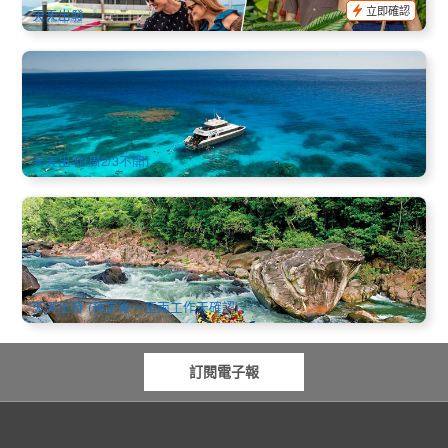
立即確認
天天出發
兔莎號Tusa Reef外堡礁浮潛半日遊
2.6k 已預訂
$
186.00
CNS03100
$
195.00
AUD
天天出發(周2/3不開)
塔利河峽谷全日激流泛舟(Tully River Rafting) Mission Beach
美神海灘出發/自駕前往
541 已預訂
$
250.00
CNS03291
$
269.00
AUD
天天出發 (預定後一至兩工作天確認)
訂閱電子報