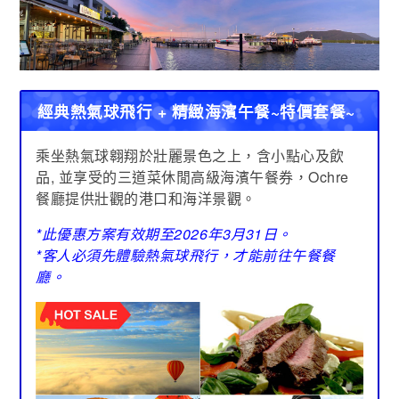
經典熱氣球飛行 + 精緻海濱午餐~特價套餐~
乘坐熱氣球翱翔於壯麗景色之上，含小點心及飲
品, 並享受的三道菜休閒高級海濱午餐券，Ochre
餐廳提供壯觀的港口和海洋景觀。
*此優惠方案有效期至2026年3月31日。
*客人必須先體驗熱氣球飛行，才能前往午餐餐
廳。