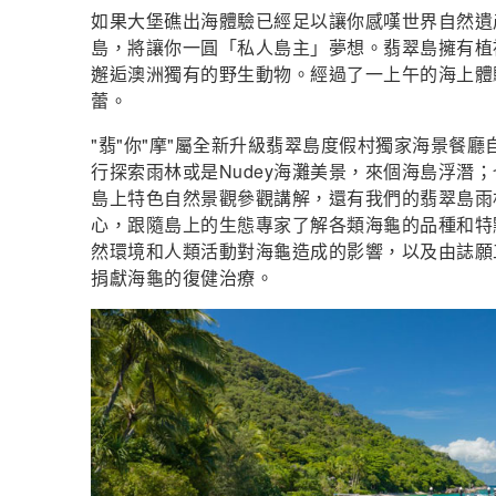
如果大堡礁出海體驗已經足以讓你感嘆世界自然遺
島，將讓你一圓「私人島主」夢想。翡翠島擁有植
邂逅澳洲獨有的野生動物。經過了一上午的海上體
蕾。
"翡"你"摩"屬全新升級翡翠島度假村獨家海景餐
行探索雨林或是Nudey海灘美景，來個海島浮潛
島上特色自然景觀參觀講解，還有我們的翡翠島雨
心，跟隨島上的生態專家了解各類海龜的品種和特
然環境和人類活動對海龜造成的影響，以及由誌願
捐獻海龜的復健治療。