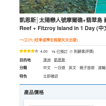
凱恩斯│太陽戀人號摩爾礁+翡翠島 豪華雙
Reef + Fitzroy Island in 1 Day (中
一/三/六 (旺季或學生假期天天出發)
(
1
則顧客評價)
4.00
1k 已預訂
澳洲
凱恩斯
目的地
分類
中文
一日遊
英文
親子旅遊
渡輪
特色
立即確認
產品價格