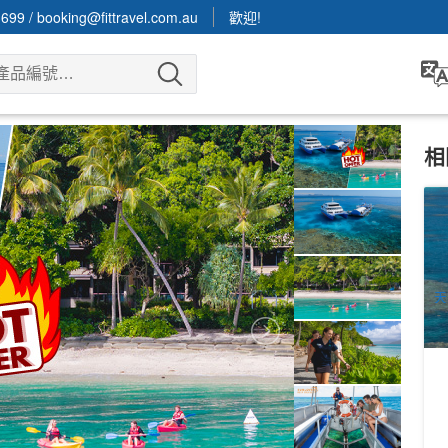
3699
/
booking@fittravel.com.au
歡迎!
相
鳥
進
1
A
天