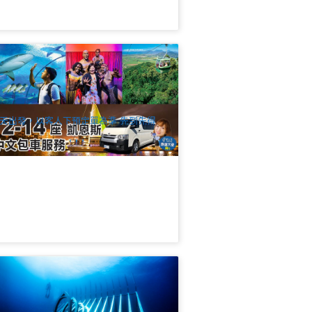
2-14座凱恩斯中文包車服務(機場酒店接
、市區觀光、景點暢遊、跨城接駁)
.3k 已預訂
$
280.00
CNS03562
UD
天出發，以客人下預定單為準 先到先得
斯維爾｜大堡礁浮潛一日遊(John
rewer Reef)＋水下藝術博物館(MOUA)
: Townsville
8 已預訂