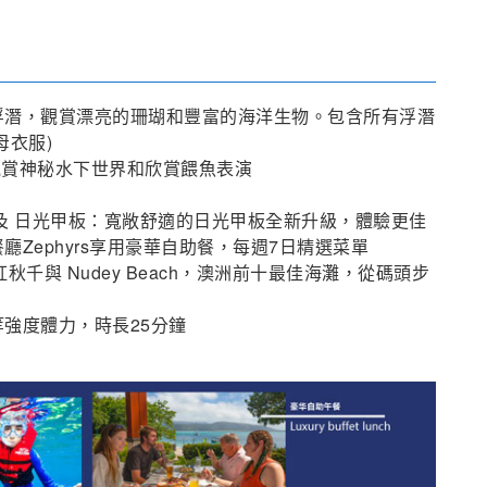
浮潛，觀賞漂亮的珊瑚和豐富的海洋生物。包含所有浮潛
母衣服)
觀賞神秘水下世界和欣賞餵魚表演
及 日光甲板：寬敞舒適的日光甲板全新升級，體驗更佳
Zephyrs享用豪華自助餐，每週7日精選菜單
秋千與 Nudey Beach
，澳洲前十最佳海灘，從碼頭步
強度體力，時長25分鐘