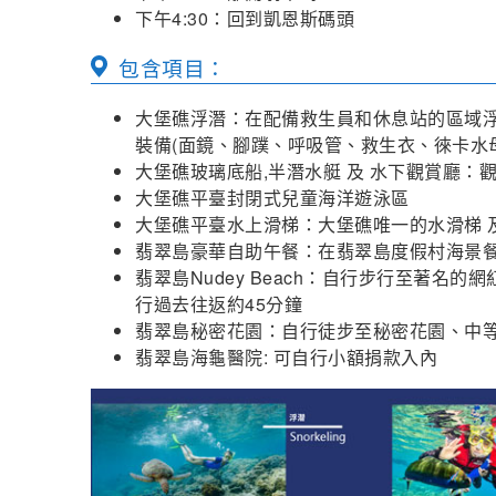
下午4:30：回到凱恩斯碼頭
包含項目：
大堡礁浮潛：在配備救生員和休息站的區域
裝備(面鏡、腳蹼、呼吸管、救生衣、徠卡水
大堡礁玻璃底船,半潛水艇 及 水下觀賞廳：
大堡礁平臺封閉式兒童海洋遊泳區
大堡礁平臺水上滑梯：大堡礁唯一的水滑梯 
翡翠島豪華自助午餐：在翡翠島度假村海景餐廳
翡翠島Nudey Beach
：自行步行至著名的
網紅
行過去往返約45分鐘
翡翠島秘密花園：自行徒步至秘密花園、中等
翡翠島海龜醫院: 可自行小額捐款入內