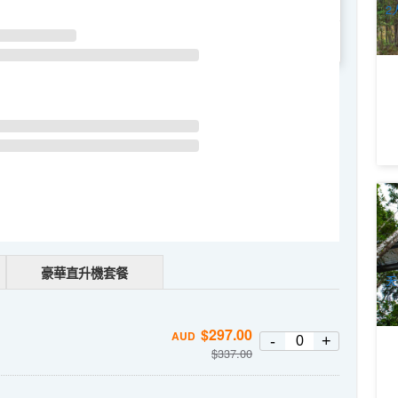
2
WE
TH
FR
SA
雨
步
費
4
A
豪華直升機套餐
天
$
297.00
AUD
-
+
$
337.00