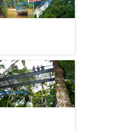
人以上成行，纜車火車天天出發
林票券 | 丹樹雨林探索中心及高塔觀景
道門票 (北昆士蘭最老的熱帶雨林) (免
提供中文音頻導覽器)
62 已預訂
$
40.00
CNS03186
$
41.00
UD
天出發, 除聖誕節