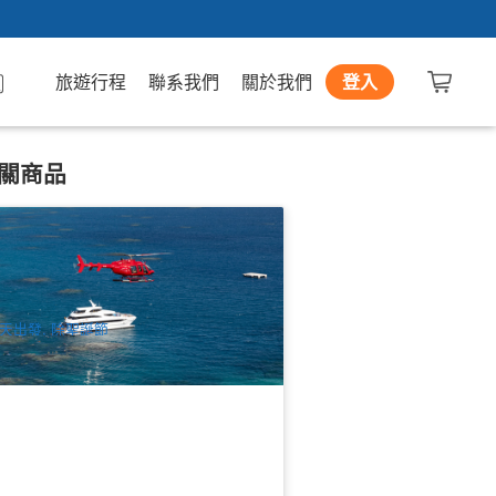
旅遊行程
聯系我們
關於我們
登入
關商品
瞰大堡礁 | 上天下海超值套餐 | 大堡礁
化號 - 浮潛/深潛/ 直升機全包一日遊
.8k 已預訂
$
398.00
CNS03001
$
440.00
UD
天出發, 除聖誕節