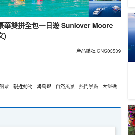
大
拼全包一日遊 Sunlover Moore
套
9
文)
A
特
產品編號
CNS03509
船票
親近動物
海島遊
自然風景
熱門景點
大堡礁
凱
纜
2
A