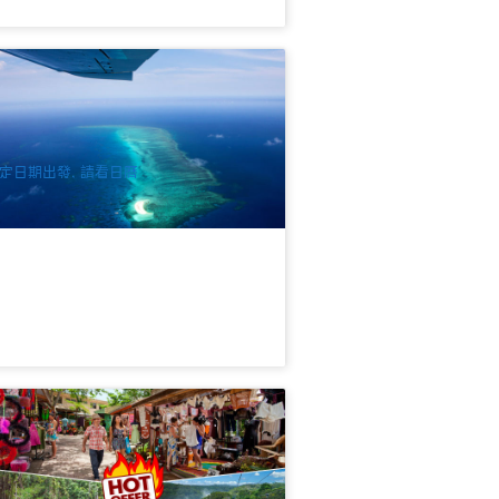
冒險號外堡礁+小飛機40分鐘觀光翱翔
餐
36 已預訂
$
510.00
CNS03130
$
582.00
UD
定日期出發, 請看日曆
恩斯庫蘭達熱帶雨林華語一日遊(可加值
車)
.3k 已預訂
$
175.00
CNS03160
UD