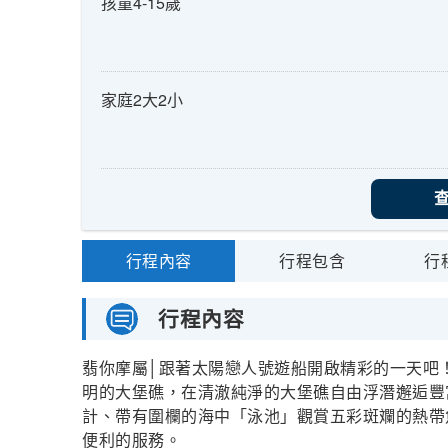
孩童4-15歲
家庭2大2小
行程內容
行程包含
行
行程內容
翡你摩屬│跟著太陽戀人號遊船開啟精彩的一天吧
明的大堡礁，在清澈純淨的大堡礁自由浮潛邂逅豐
計、帶有圍欄的海中「泳池」觀賞五彩斑斕的熱帶
便利的服務。