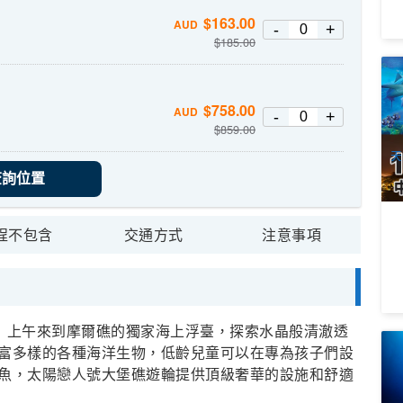
$
163.00
AUD
-
+
$
185.00
1
送
$
758.00
1
AUD
-
+
$
859.00
A
天
查詢位置
程不包含
交通方式
注意事項
！上午來到摩爾礁的獨家海上浮臺，探索水晶般清澈透
湯
富多樣的各種海洋生物，低齡兒童可以在專為孩子們設
B
魚，太陽戀人號大堡礁遊輪提供頂級奢華的設施和舒適
Ex
4