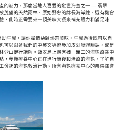
產的魅力，那麼當地人喜愛的避世海島之一 — 翡翠
被茂盛的天然雨林、原始野奢的綿長海岸線，還有機會
驗，此時正需要來一頓美味大餐來補充體力和滿足味
廳自助午餐，讓你盡情朵頤熱帶美味。午餐過後既可以自
；也可以跟著我們的中英文導遊參加皮划艇體驗課，或是
林登山健行講解。翡翠島上還有獨一無二的海龜療養中
點，參觀療養中心正在進行康復和治療的海龜，了解自
工發起的海龜救治行動。所有海龜療養中心的票價都會