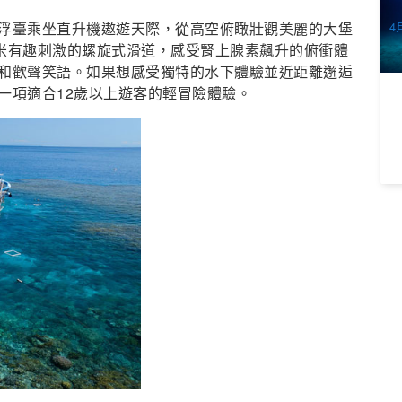
A
浮臺乘坐直升機遨遊天際，從高空俯瞰壯觀美麗的大堡
4月
月
0米有趣刺激的螺旋式滑道，感受腎上腺素飆升的俯衝體
和歡聲笑語。如果想感受獨特的水下體驗並近距離邂逅
一項適合12歲以上遊客的輕冒險體驗。