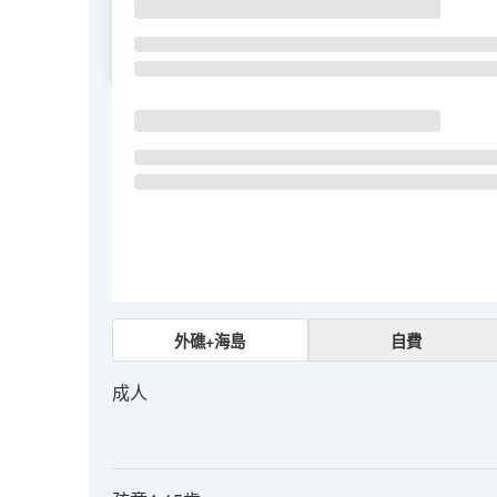
SU
MO
TU
外礁+海島
自費
成人