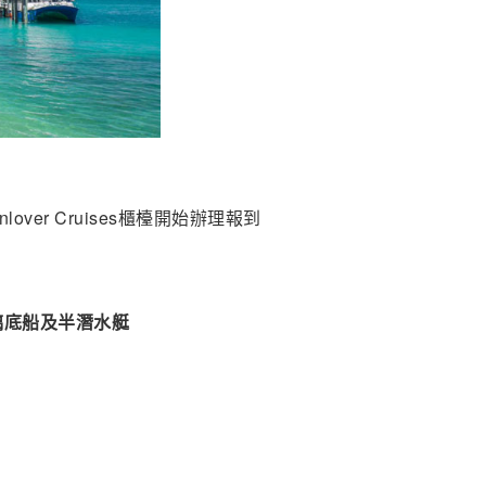
Sunlover Cruises櫃檯開始辦理報到
玻璃底船及半潛水艇