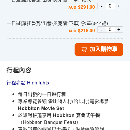
-
+
$
291.00
AUD
一日遊(羅托魯瓦*出發-奧克蘭*下車) /孩童(3-14歲)
-
+
$
218.00
AUD
加入購物車
行程內容
行程亮點 Highlights
每日出發的一日遊行程
專業導覽參觀 霍比特人村(哈比村)電影場景
Hobbiton Movie Set
於派對帳篷享用
Hobbiton 宴會式午餐
（Hobbiton Banquet Feast）
寬敞舒適的觀景巴士接送，沿途導覽解說