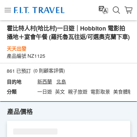
霍比特人村(哈比村)一日遊｜Hobbiton 電影拍
攝地＋宴會午餐 (羅托魯瓦往返/可選奧克蘭下車)
天天出發
產品編號
NZ1125
(
0
則顧客評價)
861 已預訂
新西蘭
北島
目的地
分類
一日遊
英文
親子旅遊
電影取景
美食體驗
產品價格