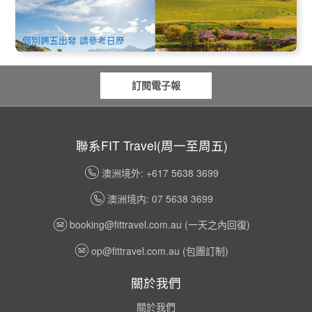
868 已預訂
$
3,390.00
NZ1032W-11D
AUD
個別週五出發 請參考日歷
訂閱電子報
聯系FIT Travel(周一至周五)
澳洲境外: +617 5638 3699
澳洲境内: 07 5638 3699
booking@fittravel.com.au
(一天之內回復)
op@fittravel.com.au
(包團訂制)
關於我們
關於我們