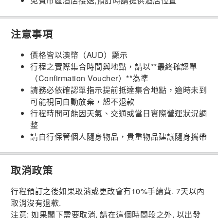
免費市區酒店接送,預訂時請提供酒店位置
注意事項
價格皆以澳幣（AUD）顯示
行程之實際集合時間與地點，請以**最終確認單
（Confirmation Voucher）**為準
請務必依確認單指示提前抵達集合地點，逾時未到
可能視同自動放棄，恕不退款
行程時間可能因天氣、交通或當日實際營運狀況調
整
請自行保管個人隨身物品，貴重物品建議隨身攜帶
取消政策
行程預訂之後如果取消或更改會有10%手續費. 7天以內
取消沒有退款.
注意: 如果閣下需要取消, 請在這個時間段之外, 以出發