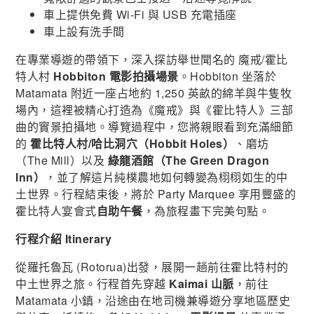
車上提供免費 Wi-Fi 與 USB 充電插座
車上設有洗手間
在專業導遊的帶領下，深入探訪舉世聞名的 魔戒/霍比
特人村
Hobbiton 電影拍攝場景
。Hobbiton 坐落於
Matamata 附近一座占地約 1,250 英畝的綿羊與牛隻牧
場內，這裡被精心打造為《魔戒》與《霍比特人》三部
曲的實景拍攝地。導覽過程中，您將親眼看到充滿細節
的
霍比特人村/哈比洞穴（Hobbit Holes）
、磨坊
（The Mill）以及
綠龍酒館（The Green Dragon
Inn）
，並了解這片純樸農地如何轉變為栩栩如生的中
土世界。行程結束後，將於 Party Marquee 享用豐盛的
霍比特人宴會式
自助午餐
，為旅程畫下完美句點。
行程介紹 Itinerary
從羅托魯瓦 (
Rotorua)
出發，展開一趟前往霍比特村的
中土世界之旅。行程首先穿越
Kaimai 山脈
，前往
Matamata 小鎮，沿途由在地司機兼導遊分享地區歷史