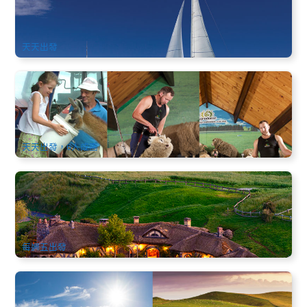
482 已預訂
$
96.00
NZ1131
$
97.00
AUD
天天出發
新西蘭北島 | 懷托摩+羅托魯瓦奇幻2天中文遊 | 奧克蘭進出
1.2k 已預訂
$
878.00
NZ1012
$
896.00
AUD
天天出發，6人成團
新西蘭南北島 | 11天中文團(高山火車+3晚皇后鎮+庫克山) |
10月-3月限定
8.8k 已預訂
$
3,476.00
NZ1035S
AUD
每週五出發
新西蘭南北島 | 雙火車冰川大環線11天中文團 | 基督城進 奧克
蘭出