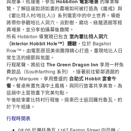
與故事。抵達後，參加
Hobbiton 電影場景
的專業導
覽，了解這座如詩如畫的農場如何被打造為《魔戒》與
《霍比特人村/哈比人)》系列電影中的中土世界。導遊
將帶你參觀哈比人洞穴、派對樹、磨坊、綠龍酒館等經
典場景，並分享拍攝幕後趣聞。
所有 Hobbiton 導覽現已包含
室內霍比特人洞穴
（Interior Hobbit Hole™）體驗
，位於 Bagshot
Row™，由電影原班美術團隊精心打造，重現哈比人日
常生活的細節與氛圍。
行程尾聲，將前往
The Green Dragon Inn
享用一杯免
費飲品（Southfarthing 系列），接著前往緊鄰酒館的
Party Marquee，享用豐盛的
自助式 Hobbit 宴會午
餐
。餐桌佈置充滿中土風格，與同行旅客共享美食，為
這趟中土冒險畫下完美句點。
午後結束霍比特村行程後，搭乘巴士返回羅托魯瓦，約
於下午抵達。
行程時間表
08:00 於羅托魯瓦 1167 Fenton Street 向司機／