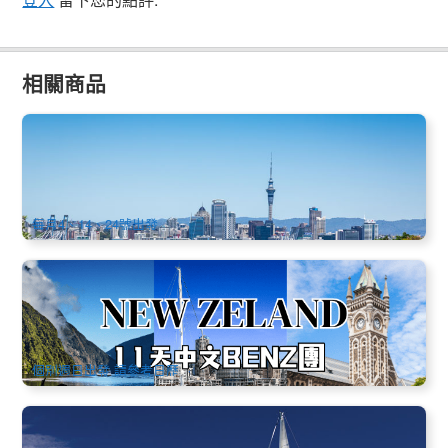
相關商品
新西蘭北島 | 四星精華3天遊 | 霍比特人村+羅托魯瓦+螢火蟲
洞 | 奧克蘭進出
358 已預訂
$
890.00
NZ1047
AUD
每月4、14、24號出發
新西蘭南北島 | 全覽11天中文團 | 4-5星住宿+奔馳15人內小團
| 皇后鎮進 奧克蘭出
923 已預訂
$
5,185.00
NZ1087W
AUD
個別週日出發 請參考日歷
奧克蘭港灣帆船體驗｜1.5 小時內港航行＋咖啡茶點