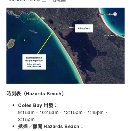
時刻表（Hazards Beach）
Coles Bay 出發：
9:15am、10:45am、12:15pm、1:45pm、
3:15pm
抵達／離開 Hazards Beach：