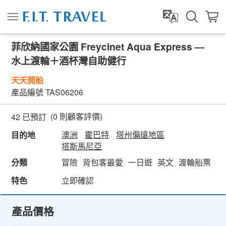
菲欣納國家公園 Freycinet Aqua Express —
水上渡輪＋酒杯灣自助健行
天天開船
產品編號
TAS06206
(
0
則顧客評價)
42 已預訂
澳洲
霍巴特
塔州偏遠地區
目的地
塔斯馬尼亞
分類
冒險
背包客最愛
一日遊
英文
渡輪船票
親
特色
立即確認
產品價格