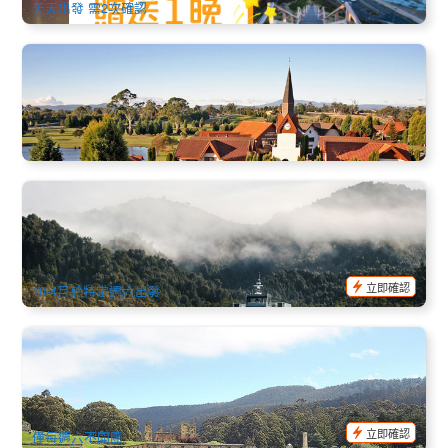
天天出發 需2次確認
塔斯馬尼亞深度7日遊
0 已預訂
TAS06230
塔斯馬尼亞│發現自然之美6日遊英文團│霍巴特進出Discovery
6
445 已預訂
$
2,062.00
TAS06177
$
2,165.00
AUD
立即確認
10-4月於特定週六出發
古老監獄遺址 亞瑟港1日遊(英文, 霍巴特出發) 英文
79 已預訂
$
161.00
TAS06235
$
180.00
AUD
立即確認
僅每週六不開團