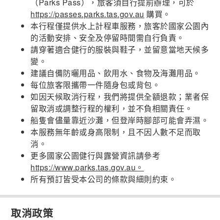
（Parks Pass），旅客須自行提前辦理，可於
https://passes.parks.tas.gov.au
購買。
本行程僅提供水上計程車服務，旅客於國家公園內
的活動安排、安全及停留時間需自行負責。
請穿著適合健行的服裝與鞋子，並留意當地天候多
變。
建議自備防曬用品、飲用水、食物及海灘用品。
每位旅客限攜帶一件隨身包或背包。
如因天候取消行程，我們將提供全額退款；業者保
留取消或調整行程的權利，並不負相關責任。
船隻會儘量靠近沙灘，但登岸時腳部可能會弄濕。
本服務無年齡或身高限制，且不因人數不足而取
消。
更多國家公園健行與露營資訊請參考
https://www.parks.tas.gov.au。
所有預訂皆受本公司的條款與細則約束。
取消政策