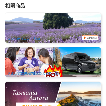
相關商品
塔斯馬尼亞 布萊斯多薰衣草莊園接駁車｜朗塞斯頓往返
(Bridestowe Lavender Farm)
77 已預訂
$
98.00
TAS06466
$
100.00
AUD
立即確認
天天出發 (4人以上成團)
塔斯縱橫全覽11天10晚 (英文, 霍巴特出發 / 霍巴特結束 )
17 已預訂
$
5,831.00
TAS06310
$
6,220.00
AUD
週四出發(需按照成團人數及確認出團)
店長推薦 | 2026年5-9月南極光 | 塔斯馬尼亞追光之旅中文4日
遊
616 已預訂
$
716.00
TAS06142
$
738.00
AUD