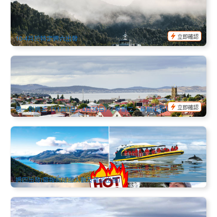
6
445 已預訂
$
2,062.00
TAS06177
$
2,165.00
AUD
立即確認
10-4月於特定週六出發
霍巴特市區遊、威靈頓山、歷史遺跡和Bonorong塔斯惡魔野
生動物園 全天遊（英文, 霍巴特出發）
159 已預訂
$
170.00
TAS06435
$
190.00
AUD
立即確認
周一到週五（11月1日 - 4月30日）/ 星期二、星期四和星期五（5月
1日 - 10月31日）
塔斯東海岸縱橫全覽8天7晚 (英文, 霍巴特出發 /朗塞斯頓結束
)
76 已預訂
$
4,373.00
TAS06299
$
4,665.00
AUD
週四出發(需按照成團人數及確認出團)
威靈頓山半日遊(Mount Wellington) 英文