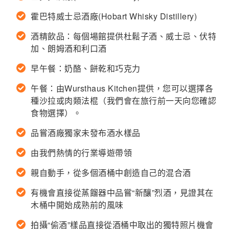
霍巴特威士忌酒廠(Hobart Whisky Distillery)
酒精飲品：每個場館提供杜鬆子酒、威士忌、伏特
加、朗姆酒和利口酒
早午餐：奶酪、餅乾和巧克力
午餐：由Wursthaus Kitchen提供，您可以選擇各
種沙拉或肉類法棍（我們會在旅行前一天向您確認
食物選擇）。
品嘗酒廠獨家未發布酒水樣品
由我們熱情的行業導遊帶領
親自動手，從多個酒桶中創造自己的混合酒
有機會直接從蒸餾器中品嘗“新釀”烈酒，見證其在
木桶中開始成熟前的風味
拍攝“偷酒”樣品直接從酒桶中取出的獨特照片機會