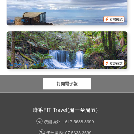
1k 已預訂
$
61.00
TAS06111
$
65.00
AUD
立即確認
週一 - 週六
菲爾德山、塔斯惡魔野生動物園與威靈頓山 1日遊 (霍巴特出
發) 英文
131 已預訂
$
180.00
TAS06179
$
189.00
AUD
立即確認
每周一、三、五出發
訂閱電子報
聯系FIT Travel(周一至周五)
澳洲境外: +617 5638 3699
澳洲境内: 07 5638 3699