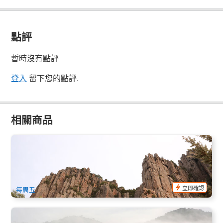
點評
暫時沒有點評
登入
留下您的點評.
相關商品
威靈頓山 山頂尖峰 2小時巴士遊（英文, 霍巴特出發）
39 已預訂
$
55.00
TAS06765
AUD
立即確認
每周五
塔斯馬尼亞│發現自然之美6日遊英文團│霍巴特進出Discovery