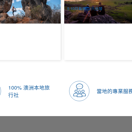
4.00
$
1,737.00
CNS03172
DA
$
239.00
$
1,780.00
AUD
5-10月每週二/六出發
100% 澳洲本地旅
當地的專業服
行社