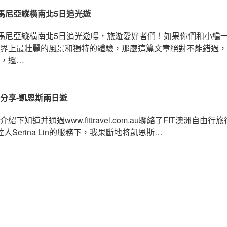
馬尼亞縱橫南北5日追光遊
馬尼亞縱橫南北5日追光遊嘿，旅遊愛好者們！如果你們和小編
界上最壯麗的風景和獨特的體驗，那麼這篇文章絕對不能錯過，
，還…
分享-凱恩斯兩日遊
下知道并通過www.fittravel.com.au聯絡了FIT澳洲自由行旅
達人Serina Lin的服務下，我果斷地将凱恩斯…