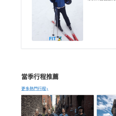
當季行程推薦
更多熱門行程>
墨爾本 | 歷史 × 甜甜圈 × 咖啡步行導覽之
Chilla
旅 (英文)
恩斯出發)
176 已預訂
198 已預