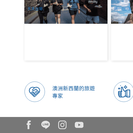
$
128.00
$
22
MEL05175
$
134.00
AUD
AUD
天天出發,
週一/三/五
澳洲新西蘭的旅遊
專家