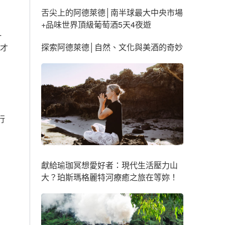
舌尖上的阿德萊德│南半球最大中央市場
+品味世界頂級葡萄酒5天4夜遊
一
探索阿德萊德│自然、文化與美酒的奇妙
才
行
獻給瑜珈冥想愛好者：現代生活壓力山
大？珀斯瑪格麗特河療癒之旅在等妳！