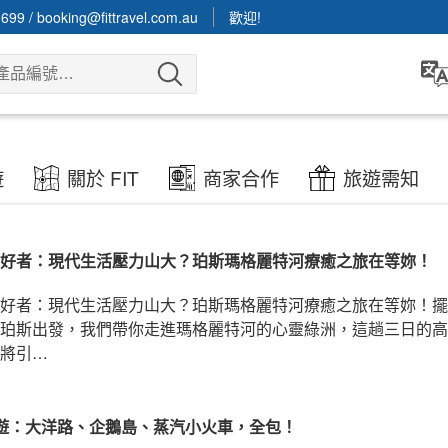
3699
/
booking@fittravel.com.au
歡迎!
遊
關於 FIT
商家合作
旅遊需知
好者：現代生活壓力山大？珀斯瑪格麗特河療癒之旅在等妳！
好者：現代生活壓力山大？珀斯瑪格麗特河療癒之旅在等妳！擺
珀斯出發，我們帶你走進瑪格麗特河的心靈綠洲，這趟三日的高
將引…
遊：大洋路、企鵝島、蒸汽小火車，全包！