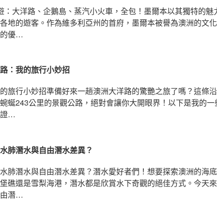
遊：大洋路、企鵝島、蒸汽小火車，全包！墨爾本以其獨特的魅
各地的遊客。作為維多利亞州的首府，墨爾本被譽為澳洲的文化
的優…
路：我的旅行小妙招
的旅行小妙招準備好來一趟澳洲大洋路的驚艷之旅了嗎？這條沿
蜿蜒243公里的景觀公路，絕對會讓你大開眼界！以下是我的一
證…
水肺潛水與自由潛水差異？
水肺潛水與自由潛水差異？潛水愛好者們！想要探索澳洲的海底
堡礁還是雪梨海港，潛水都是欣賞水下奇觀的絕佳方式。今天來
由潛…