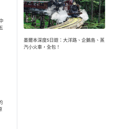
中
五
墨爾本深度5日遊：大洋路、企鵝島、蒸
汽小火車，全包！
的
原