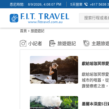
悉尼時間:
8/9/2026, 4:08:08 PM
5天營業
+617 5638 
首頁
旅遊遊記
小記者
旅遊遊記
主題旅
獻給瑜珈冥想愛
獻給瑜珈冥想愛
城市的喧囂，從
露營療癒之旅，
墨爾本深度5日