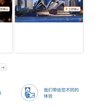
$
48.00
D04129
SYD04115
$
49.00
AUD
立即确认
立即确认
天天出发
→
我们带给您不同的
务
体验