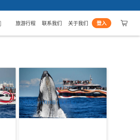
旅游行程
联系我们
关于我们
登入
ea
悉尼赏鲸2小时特快巡游船 | 环形码头出发
857 已预订
$
84.00
D04038
SYD04082
$
92.00
AUD
7月30日~11月15日 (每天开船)