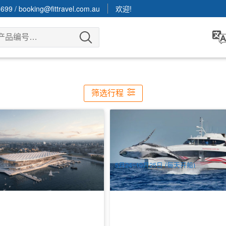
3699
/
booking@fittravel.com.au
欢迎!
筛选行程
港湾＆鱼市场观光游船 (环形码
悉尼2.5小时赏鲸船探索之旅-Fantas
Avalon号 | 达令港出发
279 已预订
.00
$
84.00
SYD04122
SY
$
37.00
$
92.00
AUD
5月24~10月25日 (每天开船)