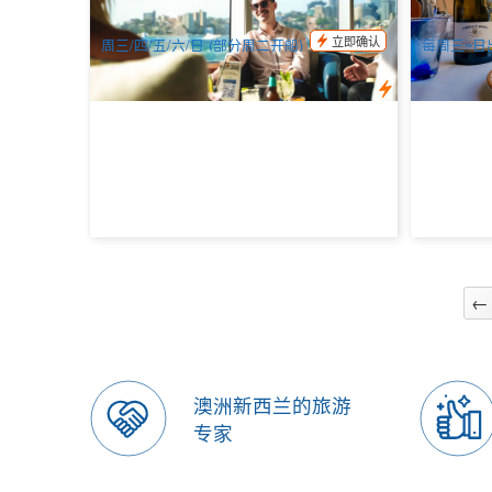
$
126.00
$
10
SYD04068
$
129.00
AUD
AUD
立即确认
周三/四/五/六/日 (部分周二开船)
每周三~日
←
澳洲新西兰的旅游
专家