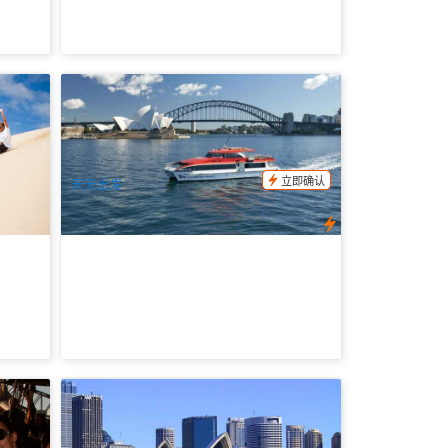
日游
随上随下 | 悉尼海港 火箭号观光渡轮(环形
码头出发)
1.7k 已预订
$
44.00
D04185
SYD04048
$
45.00
AUD
立即确认
天天出发
ney
悉尼观光巴士半日游｜3.5 小时导览体验
｜一次玩遍悉尼歌剧院、邦迪海滩与海港
大桥
541 已预订