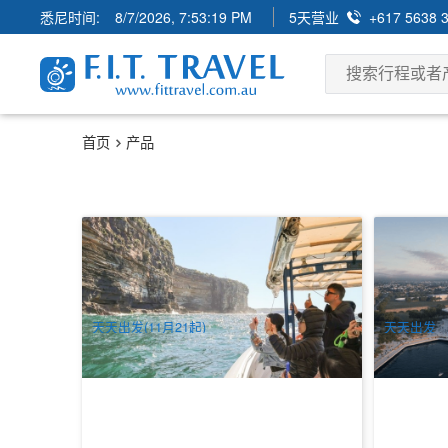
悉尼时间:
8/7/2026, 7:53:19 PM
5天营业
+617 5638 
首页
产品
Bondi乘风破浪 | 邦迪海滩快艇2小时外海
1小时悉尼
观光巡航 (悉尼环型码头出发)
头出发)
51 已预订
42 已预订
$
79.00
$
36
SYD04121
$
81.00
AUD
AUD
天天出发(11月21起)
天天出发