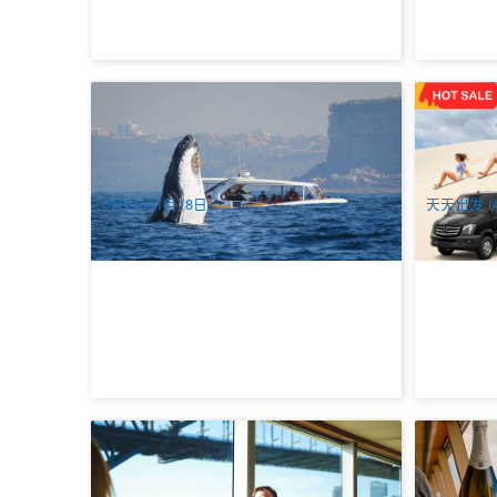
乘风破浪 | 悉尼赏鲸2.5小时刺激快艇(达
悉尼 史蒂
令港出发)
适小团出行
447 已预订
81 已预订
$
122.00
$
18
SYD04081
$
128.00
AUD
AUD
5月24~11月18日
天天出发 (
日落食光 | 悉尼港1.5小时夕阳晚餐 库克船
悉尼食光
长游船(三/四道菜晚餐) Captain Cook
流动风景+2~
Cruises Sunset Dinner
Cruises H
1.3k 已预订
2.3k 已预