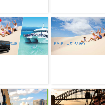
芬港 | 华语一日游 (奔驰BENZ舒
悉尼 史蒂芬港 | 乘风破浪追海豚一
,包酒店接送)
(含午餐) 中文导游
1.7k 已预订
7.00
$
183.00
SYD04355
SY
$
199.00
$
190.00
AUD
4人以上成团)
周四 周天出发, 4人成行
｜港船上午餐/长午餐游船(海港
爱之船巡航 | 悉尼港高帆船晚餐 (Syd
3道菜午餐) (Captain Cook
Harbour Tall Ship Dinner Cruise)
arbour View Lunch)
订
78 已预订