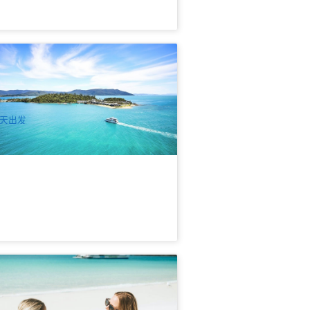
日梦岛 | 一日浪漫海岛风光 Daydream
sland Escape Day Tour (艾尔利出发/返
) 含午餐及水上活动
98 已预订
$
148.00
PPP08562
$
154.00
UD
天出发
天堂海滩半日巡航游(Half Day
hitehaven Beach & Whitsundays
slands) | 汉密尔顿岛出发
97 已预订