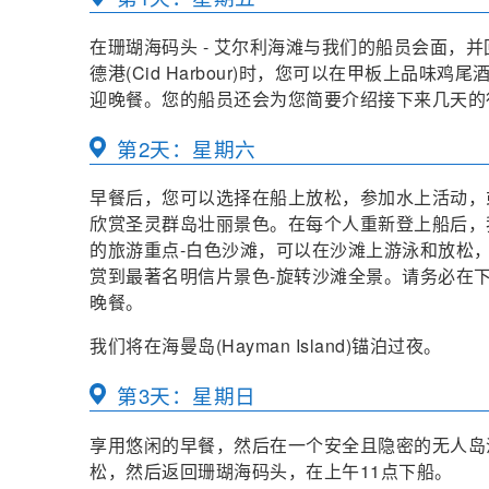
在珊瑚海码头 - 艾尔利海滩与我们的船员会面，
德港(Cid Harbour)时，您可以在甲板上品
迎晚餐。您的船员还会为您简要介绍接下来几天的
第2天：星期六
早餐后，您可以选择在船上放松，参加水上活动，
欣赏圣灵群岛壮丽景色。在每个人重新登上船后，
的旅游重点-白色沙滩，可以在沙滩上游泳和放松，或前往
赏到最著名明信片景色-旋转沙滩全景。请务必在
晚餐。
我们将在海曼岛(Hayman Island)锚泊过夜。
第3天：星期日
享用悠闲的早餐，然后在一个安全且隐密的无人岛
松，然后返回珊瑚海码头，在上午11点下船。