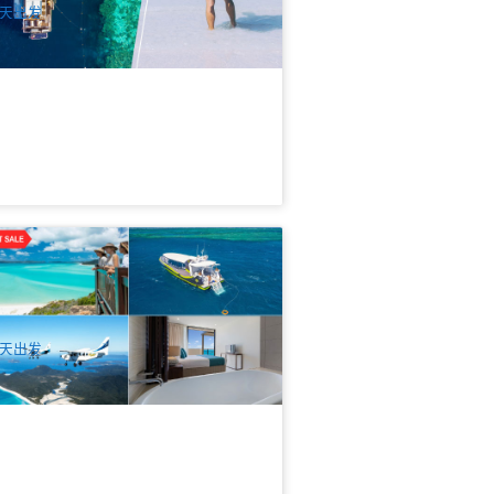
天出发
奢全览 | 圣灵群岛梦幻度假村4天3晚上
下海套餐(双礁快艇套餐+小飞机+4.5星
景房)(Mirage Whitsundays)
64 已预订
$
1,459.00
PPP07168
$
1,605.00
UD
天出发