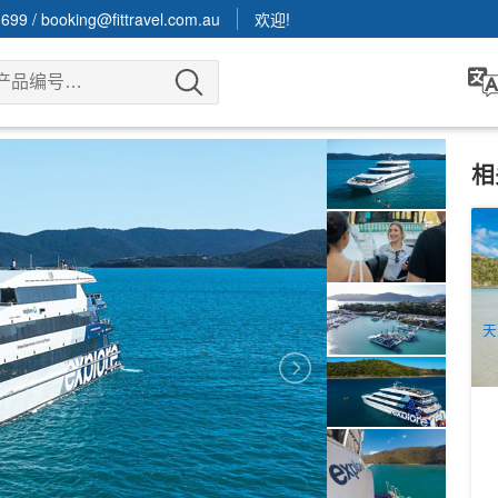
3699
/
booking@fittravel.com.au
欢迎!
相
白
(
Is
2
A
天