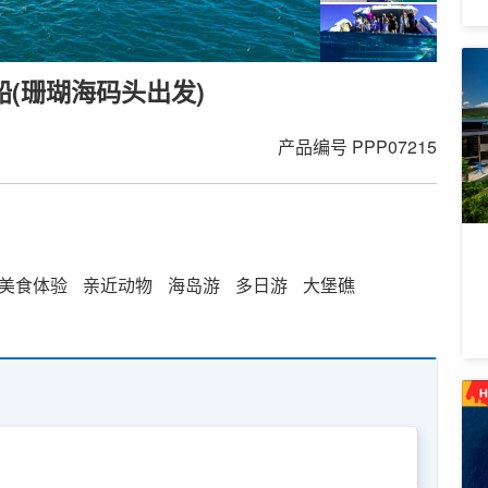
网
船(珊瑚海码头出发)
堡
海
1
A
产品编号
PPP07215
天
美食体验
亲近动物
海岛游
多日游
大堡礁
礁
1
1
A