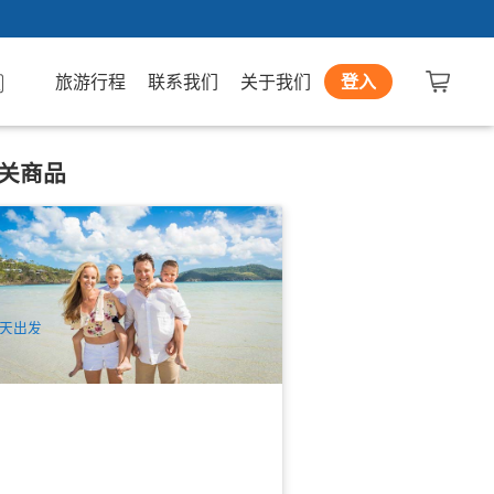
旅游行程
联系我们
关于我们
登入
关商品
天堂沙滩+汉密尔顿岛巡航一日游
Whitehaven Beach and Hamilton
land)
k 已预订
$
221.00
PPP07080
UD
天出发