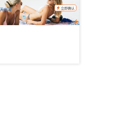
$
155.00
PPP07056
UD
立即确认
天出发