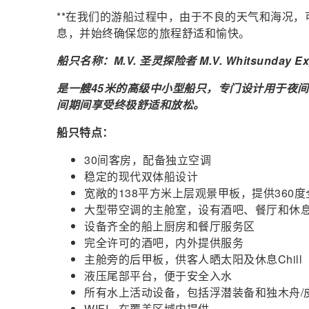
**在我们的游船过程中，由于不良的天气和海况
息，并始终确保您的旅程舒适和愉快。
船只名称：M.V. 圣灵探险者 M.V. Whitsunday Exp
是一艘45米的高级中小型船只，专门设计用于夜
间期间享受终极舒适和放松。
船只特点：
30间客房，配备独立空调
稳定的现代双体船设计
宽敞的138平方米上层观景甲板，提供360
大型带空调的主舱室，设有酒吧、餐厅和休
设备齐全的船上厨房和餐厅服务区
完全许可的酒吧，内外提供服务
主舱旁的后甲板，供客人晒太阳及休息Chill
液压尾部平台，便于安全入水
所有水上活动设备，包括浮潜装备和独木舟/
WIFI - 在覆盖区域内提供