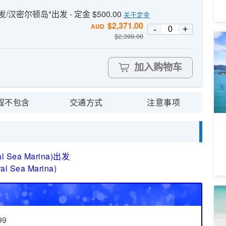
/汉密尔顿岛*出发 - 定金 $500.00
关于定金
$
2,371.00
AUD
-
+
$
2,399.00
白
I
回
1
加入购物车
A
天
程不包含
交通方式
注意事项
ea Marina)出发
ea Marina)
白
W
I
9
99