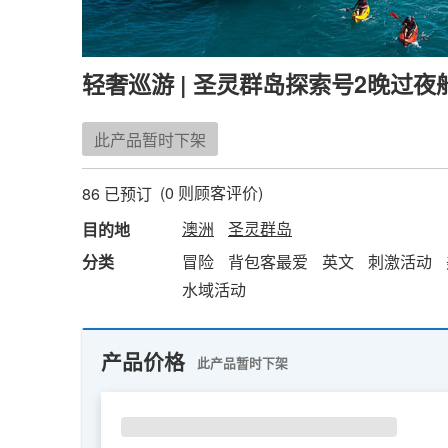
轻奢巡游 | 圣灵群岛探索号2晚过夜
此产品暂时下架
(
0
则顾客评价)
86 已预订
澳洲
圣灵群岛
目的地
分类
冒险
背包客最爱
英文
刺激活动
水域活动
产品价格
此产品暂时下架