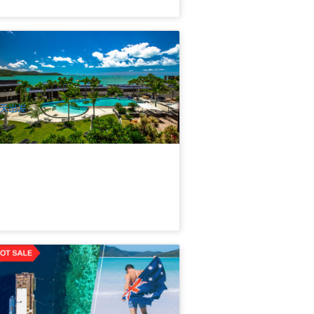
美首选 | 圣灵群岛梦幻度假村4天3晚(大
礁+白天堂+4.5星Mirage Whitsundays
景公寓套餐)
.2k 已预订
$
845.00
PPP07153
UD
天出发
岛必选套餐 | 圣灵群岛白天堂+大堡礁
.5日游 | 艾尔利滩/汉密尔顿岛出发
k 已预订
$
410.00
PPP07032
$
420.00
UD