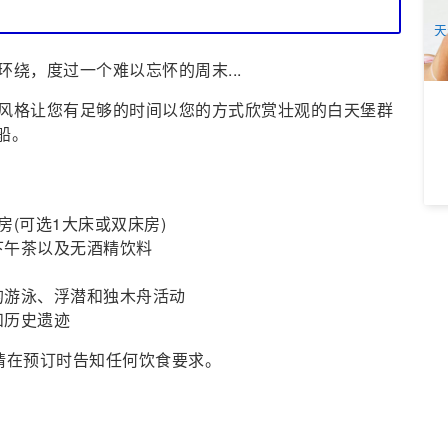
A
天
绕，度过一个难以忘怀的周末...
风格让您有足够的时间以您的方式欣赏壮观的白天堡群
船。
(可选1大床或双床房)
下午茶以及无酒精饮料
的游泳、浮潜和独木舟活动
和历史遗迹
请在预订时告知任何饮食要求。