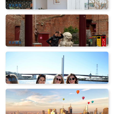
天天开放
墨尔本 | 巷弄咖啡探索步行之旅 (英文)
361 已预订
$
109.00
MEL05177
$
112.00
AUD
天天出发
墨尔本市区亚拉河2小时无限畅饮鸡尾酒游船(英文) 2 Hour
Bottomless Cocktails Cruise Yarra River
328 已预订
$
100.00
MEL05122
AUD
每周六
墨尔本4天3晚华语地接团(中文) 四星酒店+菲利普岛企鹅归巢
+小火车+金矿城(免费举牌接机)
2.2k 已预订
$
1,095.00
MEL05200
$
1,118.00
AUD