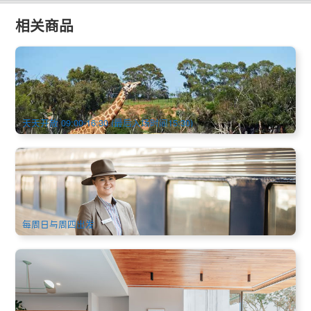
相关商品
维多利亚州 l 华勒比开放式非洲野生动物园(Werribee Open
Range Zoo)门票
1k 已预订
$
57.00
MEL05303
$
61.00
AUD
天天开放 09:00-16:30 (最后入场时间15:30)
铁道限定 | 阿德莱德→墨尔本火车(The Overland) 豪华铁路探
险 | 阿德莱德出发(英文)
161 已预订
$
161.00
ADL10786
$
165.00
AUD
每周日与周四出发
墨尔本 | 沉浸式浴疗套餐 | 半岛温泉 豪华生态度假屋 2天1晚
(Peninsula Hot Springs - Eco Lodge)
96 已预订
$
995.00
MEL05352
$
1,020.00
AUD