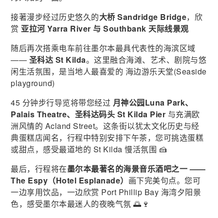
接著漫步经过历史悠久的
大桥 Sandridge Bridge
，欣
赏
亚拉河 Yarra River 与 Southbank 天际线景观
随后再次搭乘电车前往墨尔本最具代表性的海滨区域
——
圣科达 St Kilda
。这里融合海滩、艺术、剧院与悠
闲生活氛围，是当地人最喜爱的 海边游乐天堂(Seaside
playground)
45 分钟步行导览将带您经过
月神公园Luna Park、
Palais Theatre、圣科达码头 St Kilda Pier
与充满欧
洲风情的 Acland Street。这条街以犹太文化历史与经
典蛋糕店闻名，行程中特别安排下午茶，您可挑选蛋糕
或甜点，感受最道地的 St Kilda 慢活氛围 🍰
最后，行程将在
墨尔本最著名的海景音乐酒吧之一 ——
The Espy（Hotel Esplanade）
画下完美句点。您可
一边享用饮品，一边欣赏 Port Phillip Bay 海湾夕阳景
色，感受墨尔本最迷人的夜晚气氛 🌅🍷