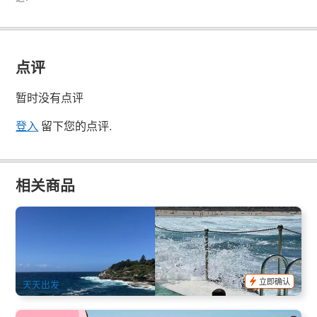
点评
暂时没有点评
登入
留下您的点评.
相关商品
悉尼私人包车一日游｜邦迪海滩＋海岸步道＋悉尼歌剧院｜城
市地标深度体验 (英文)
54 已预订
$
1,156.00
SYD04256
$
1,170.00
AUD
立即确认
天天出发