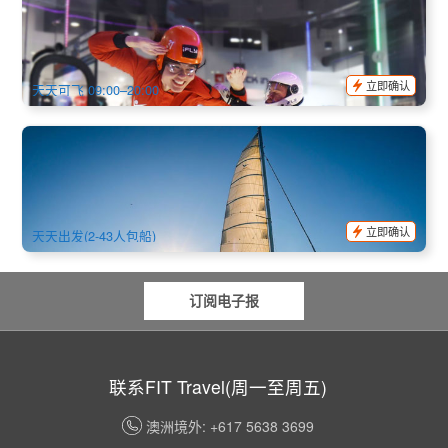
Skydiving)
779 已预订
$
108.00
SYD01094
$
119.00
AUD
立即确认
天天可飞 09:00–20:00
悉尼 | 奢华游艇/香槟帆船 包船海港游 (最少2人-最多至43人)
2k 已预订
$
1,617.00
SYD04091
$
1,650.00
AUD
立即确认
天天出发(2-43人包船)
订阅电子报
联系FIT Travel(周一至周五)
澳洲境外: +617 5638 3699