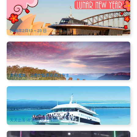
华人春节2026 | 玻璃帷幕 新年食光 悉尼日落晚餐游船 (海港流
动风景+2/3道菜晚餐) (Glass Boat Asia Sunset Dinner)
883 已预订
$
79.00
SYD04578
$
86.00
AUD
2026年2月13 ~ 23 日
悉尼蓝山超值精品一日游+海港游船(可加值三大缆车) 英文小
团体出发
183 已预订
$
92.00
SYD04156
$
99.00
AUD
天天出发，以预定后票券确认为主
悉尼 史蒂芬港 | Port Stephen华语一日游 | 23人中巴士出行
(包含午餐)
541 已预订
$
179.00
SYD04356
AUD
天天出发(收满4人以上成团)
西悉尼 | 垂直风洞-室内跳伞(iFLY Downunder Indoor