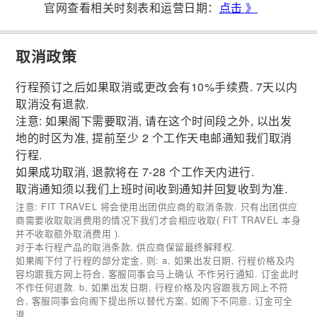
官网查看相关时刻表和运营日期：
点击 》
取消政策
行程预订之后如果取消或更改会有10%手续费. 7天以内
取消没有退款.
注意: 如果阁下需要取消, 请在这个时间段之外, 以出发
地的时区为准, 提前至少 2 个工作天电邮通知我们取消
行程.
如果成功取消, 退款将在 7-28 个工作天内进行.
取消通知须以我们上班时间收到通知并回复收到为准.
注意: FIT TRAVEL 将会使用出团供应商的取消条款. 只有出团供应
商需要收取取消费用的情况下我们才会相应收取( FIT TRAVEL 本身
并不收取额外取消费用 ).
对于本行程产品的取消条款, 供应商保留最终解释权.
如果阁下付了行程的部分定金, 则: a, 如果出发日期, 行程价格及内
容均跟我方网上符合, 客服同事会马上确认 不作另行通知. 订金此时
不作任何退款. b, 如果出发日期, 行程价格及内容跟我方网上不符
合, 客服同事会向阁下提出所以替代方案, 如阁下不同意, 订金可全
退.