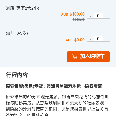
游船 (家庭2大2小)
$
100.00
AUD
-
+
$
108.00
幼儿 (0-3岁)
-
+
$
0.00
AUD
加入购物车
行程内容
探索雪梨(悉尼)港湾 : 澳洲最美海港地标与隐藏宝藏
搭乘难忘的60分钟观光游船，饱览雪梨港湾的标志性地
标与隐秘美景。从雪梨歌剧院和海港大桥的壮丽景观，
到隐蔽的沙滩与茂密的花园，这是您探索世界上最美自
然港湾之一的最佳机会。