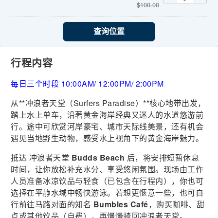
$
100.00
查询位置
行程内容
每日三个时段 10:00AM/ 12:00PM/ 2:00PM
从**冲浪者天堂（Surfers Paradise）**核心地带出发，
踏上水上单车，沿著黄金海岸经典又迷人的水道悠游前
行。途中可欣赏河岸豪宅、城市天际线美景，还有机会
遇见当地野生动物，感受水上视角下的黄金海岸魅力。
抵达 冲浪者天堂
Budds Beach
后，将安排短暂休息
时间，让你放松补充水分、享受悠闲氛围。现场由工作
人员准备冰凉饮品与轻食（已包含在行程内），你也可
选择在平静水域中畅快游泳。若想更愜意一些，也可自
行前往马路对面的知名
Bumbles Café
，购买咖啡、甜
点或其他饮品（自费），再慢慢骑回冲浪者天堂。