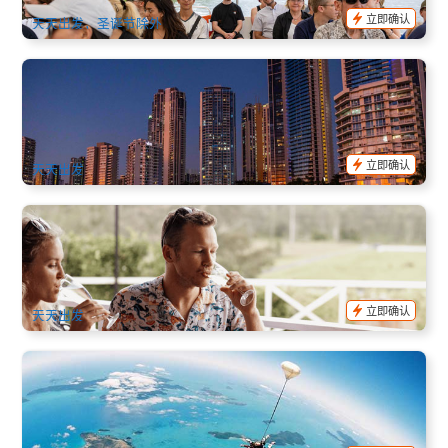
立即确认
天天出发，圣诞节除外
美饌食光 | 黄金海岸空中花园 轻奢自助晚餐游船(Sea World
Dinner Cruise)
581 已预订
$
128.00
OOL01121
$
134.00
AUD
立即确认
天天出发
黄金海岸天宝林山 美饌二道菜午餐+葡萄酒品尝之旅 (黄金海
岸 出发)
951 已预订
$
243.00
OOL01137
$
259.00
AUD
立即确认
天天出发
艾尔利海滩 | 圣灵海岸 高空跳伞家 (Airlie Beach Tandem
Skydiver)
1.2k 已预订
$
307.00
PPP07070
$
326.00
AUD