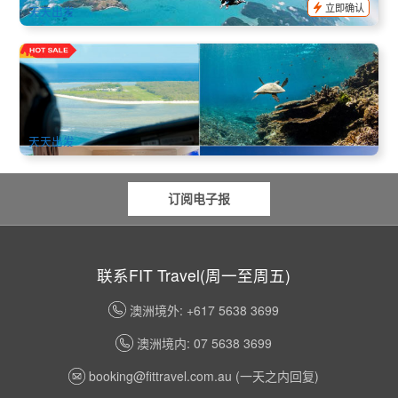
立即确认
天天出发
伊莉特夫人岛度假村2天1晚/3天2晚 小飞机大堡礁与世隔绝
(布里斯本/黄金海岸/荷维湾/邦德堡出发) Lady Elliot Island
Resort Eco Getaway
1.1k 已预订
$
824.00
OOL01275
$
842.00
AUD
天天出发
订阅电子报
联系FIT Travel(周一至周五)
澳洲境外: +617 5638 3699
澳洲境内: 07 5638 3699
booking@fittravel.com.au
(一天之内回复)