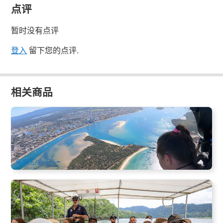
点评
暂时没有点评
登入
留下您的点评.
相关商品
黄金海岸冲浪者天堂 10000 英尺直升机跳伞 (Skydive
Helicopters Surfers Paradise)
3 已预订
$
615.00
OOL01167
AUD
每周五/六/日/一
丹树雨林深度一日游(苦难角+莫斯曼峡谷+鳄鱼游船+土著生
火) 英文
1.5k 已预订
$
228.00
CNS03170
$
239.00
AUD