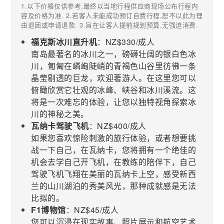
1.以下价格仅供参考,最终以当地行程供应商现场公布行程内
容及价格为准. 2.若客人未能成功预订自费行程,恕不以此为理
由退团或申请退款. 3.旨在让客人提前规划预算,无强迫消费.
福克斯冰川直升机
：NZ$330/成人
南岛最著名的冰川之一，磅礴壮阔的银白色冰
川，匍匐在嶙峋陡峭的青褐色山谷里彷彿一条
晶莹剔透的巨龙，欢迎著游人。在这里您可以
俯瞰欣赏它壮观的冰峰、峡谷和冰川溪流。这
将是一次难忘的体验，让您以独特视角探索冰
川的神秘之美。
瓦纳卡驾驶飞机
：NZ$400/成人
如果您喜欢惊险刺激的旅行体验，或者想要挑
战一下自己，在瓦纳卡，您将拥有一个绝佳的
机会去学自己开飞机，在教练的陪伴下，自己
驾驶飞机飞翔在美丽的瓦纳卡上空，感受新西
兰的山川湖泊的秀美风光，那种成就感是无法
比拟的。
F1博物馆
：NZ$45/成人
您可以沉浸在现实故事、照片展示和航空艺术