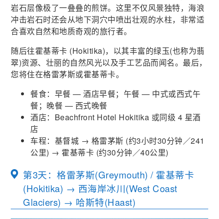
岩石层像极了一叠叠的煎饼。这里不仅风景独特，海浪
冲击岩石时还会从地下洞穴中喷出壮观的水柱，非常适
合喜欢自然和地质奇观的旅行者。
随后往霍基蒂卡 (Hokitika)，以其丰富的绿玉(也称为翡
翠)资源、壮丽的自然风光以及手工艺品而闻名。最后，
您将住在格雷茅斯或霍基蒂卡。
餐食：早餐 — 酒店早餐；午餐 — 中式或西式午
餐；晚餐 — 西式晚餐
酒店：Beachfront Hotel Hokitika 或同级 4 星酒
店
车程：基督城 → 格雷茅斯
(
约
3
小时30分钟／241
公里
)
→ 霍基蒂卡
(
约30分钟／40公里
)
第3天：格雷茅斯(Greymouth) / 霍基蒂卡
(Hokitika) → 西海岸冰川(West Coast
Glaciers) → 哈斯特(Haast)