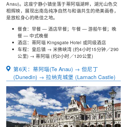
Anau)。这座宁静小镇坐落于蒂阿瑙湖畔，湖光山色交
相辉映，展现出南岛纯净自然与和谐共生的绝美画卷，
是放松身心的绝佳之地。
餐食：早餐 — 酒店早餐；午餐 — 游船午餐；晚
餐 — 中式晚餐
酒店：蒂阿瑙 Kingsgate Hotel 或同级酒店
车程：皇后镇 → 米佛峡湾 (约4小时15分钟／290
公里) → 蒂阿瑙 (约2小时／120公里)
第6天：蒂阿瑙(Te Anau) → 但尼丁
(Dunedin) → 拉纳克城堡 (Larnach Castle)