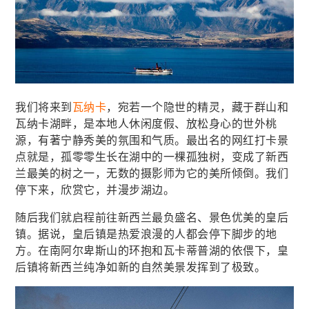
我们将来到
瓦纳卡
，宛若一个隐世的精灵，藏于群山和
瓦纳卡湖畔，是本地人休闲度假、放松身心的世外桃
源，有著宁静秀美的氛围和气质。最出名的网红打卡景
点就是，孤零零生长在湖中的一棵孤独树，变成了新西
兰最美的树之一，无数的摄影师为它的美所倾倒。我们
停下来，欣赏它，并漫步湖边。
随后我们就启程前往新西兰最负盛名、景色优美的皇后
镇。据说，皇后镇是热爱浪漫的人都会停下脚步的地
方。在南阿尔卑斯山的环抱和瓦卡蒂普湖的依偎下，皇
后镇将新西兰纯净如新的自然美景发挥到了极致。