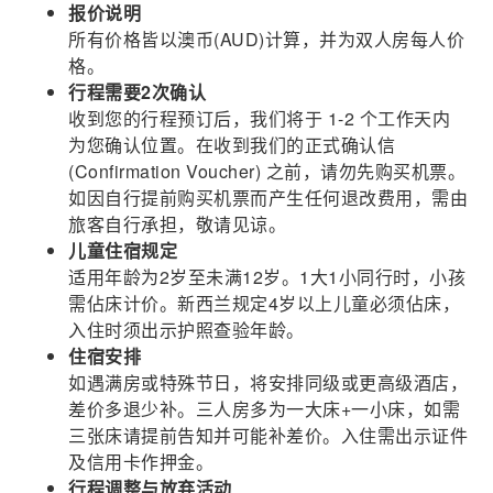
报价说明
所有价格皆以澳币(AUD)计算，并为双人房每人价
格。
行程需要2次确认
收到您的行程预订后，我们将于 1-2 个工作天内
为您确认位置。在收到我们的正式确认信
(Confirmation Voucher) 之前，请勿先购买机票。
如因自行提前购买机票而产生任何退改费用，需由
旅客自行承担，敬请见谅。
儿童住宿规定
适用年龄为2岁至未满12岁。1大1小同行时，小孩
需佔床计价。新西兰规定4岁以上儿童必须佔床，
入住时须出示护照查验年龄。
住宿安排
如遇满房或特殊节日，将安排同级或更高级酒店，
差价多退少补。三人房多为一大床+一小床，如需
三张床请提前告知并可能补差价。入住需出示证件
及信用卡作押金。
行程调整与放弃活动