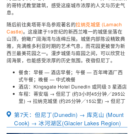
的哥特式教堂建筑，感受这座城市浓厚的人文与历史气
息。
随后前往奥塔哥半岛参观著名的
拉纳克城堡 (Larnach
Castle)
。这座建于19世纪的新西兰唯一的城堡坐落在
山顶，俯瞰广阔海湾与连绵丘陵。城堡内部陈设精致典
雅，充满维多利亚时期的艺术气息，而花园更被誉为新
西兰最美花园之一。漫步城堡与庭园之间，可以欣赏壮
阔海景，也能感受浓厚的历史氛围。夜宿但尼丁。
餐食：早餐 — 酒店早餐；午餐 — 百年啤酒厂西
式午餐；晚餐 — 中式晚餐
酒店：Kingsgate Hotel Dunedin 或同级 3 星酒店
车程：蒂安瑙 → 但尼丁 (约3小时45分钟／295公
里) → 拉纳克城堡 (约25分钟／15公里) → 但尼丁
第7天：但尼丁(Dunedin) → 库克山 (Mount
Cook) → 冰河湖区(Glacier Lakes Region)