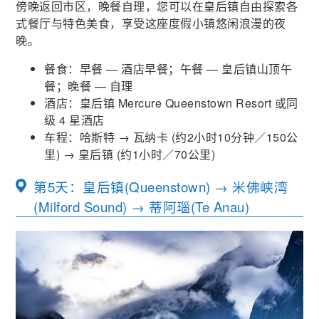
傍晚返回市区，晚餐自理，您可以在皇后镇自由探索各
式餐厅与特色美食，享受这座度假小镇悠闲浪漫的夜
晚。
餐食：早餐 — 酒店早餐；午餐 — 皇后镇山顶午
餐；晚餐 — 自理
酒店：皇后镇 Mercure Queenstown Resort 或同
级 4 星酒店
车程：哈斯特
→
瓦纳卡
(
约2小时
10
分钟／150公
里
) →
皇后镇
(
约
1
小时／
70
公里
)
第5天：皇后镇(Queenstown) → 米佛峡湾
(Milford Sound) → 蒂阿瑙(Te Anau)