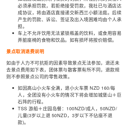
必须承担罚款，若拒绝接受罚款，我社已与酒店达
成协议，将由酒店直接递交新西兰小额法庭。后续
产生的罚款、诉讼、签证及出入境困难均由个人承
担。
车上不允许饮用无法紧锁瓶盖的饮料，或食用容易
弄脏座椅的食物和饮品。如有损坏将按价赔偿。
景点取消退费说明
如由于人力不可抗拒的因素导致景点无法参加，退还未
去景点费用如下表，团体票与散客票有所不同，退款规
则不参照景点公司的零售政策。
如因高山小火车全满，退小火车票 NZD 160/每
人，全团没有小火车的情况下将会增加城堡山＋巨
石阵的行程。
TSS 游船＋庄园岛餐：100NZD/成人，50NZD/
儿童(3岁以上退 50NZD，3岁以下不佔座不退
款)。