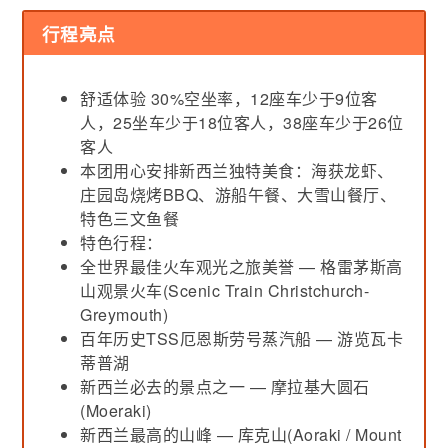
行程亮点
舒适体验 30%空坐率，12座车少于9位客
人，25坐车少于18位客人，38座车少于26位
客人
本团用心安排新西兰独特美食：海获龙虾、
庄园岛烧烤BBQ、游船午餐、大雪山餐厅、
特色三文鱼餐
特色行程：
全世界最佳火车观光之旅美誉 — 格雷茅斯高
山观景火车(Scenic Train Christchurch-
Greymouth)
百年历史TSS厄恩斯劳号蒸汽船 — 游览瓦卡
蒂普湖
新西兰必去的景点之一 — 摩拉基大圆石
(Moeraki)
新西兰最高的山峰 — 库克山(Aoraki / Mount