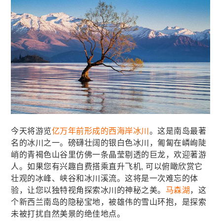
今天将游览
亿万年前形成的西海岸冰川
。这是南岛最著
名的冰川之一。磅礴壮阔的银白色冰川，匍匐在嶙峋陡
峭的青褐色山谷里仿佛一条晶莹剔透的巨龙，欢迎著游
人。如果您有兴趣自费搭乘直升飞机, 可以俯瞰欣赏它
壮观的冰峰、峡谷和冰川溪流。这将是一次难忘的体
验，让您以独特视角探索冰川的神秘之美。
马森湖
，这
个新西兰南岛的隐秘宝地，被雄伟的雪山环抱，是探索
未被打扰自然美景的绝佳地点。