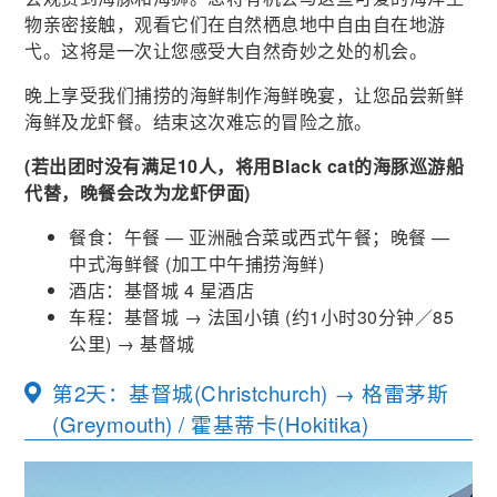
物亲密接触，观看它们在自然栖息地中自由自在地游
弋。这将是一次让您感受大自然奇妙之处的机会。
晚上享受我们捕捞的海鲜制作海鲜晚宴，让您品尝新鲜
海鲜及龙虾餐。结束这次难忘的冒险之旅。
(若出团时没有满足10人，将用Black cat的海豚巡游船
代替，晚餐会改为龙虾伊面)
餐食：午餐 — 亚洲融合菜或西式午餐；晚餐 —
中式海鲜餐 (加工中午捕捞海鲜)
酒店：基督城 4 星酒店
车程：基督城 → 法国小镇
(
约
1
小时30分钟／
85
公里
)
→ 基督城
第2天：基督城(Christchurch) → 格雷茅斯
(Greymouth) / 霍基蒂卡(Hokitika)