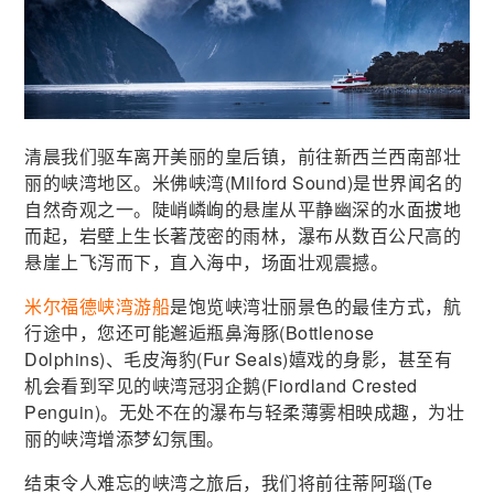
清晨我们驱车离开美丽的皇后镇，前往新西兰西南部壮
丽的峡湾地区。米佛峡湾(Milford Sound)是世界闻名的
自然奇观之一。陡峭嶙峋的悬崖从平静幽深的水面拔地
而起，岩壁上生长著茂密的雨林，瀑布从数百公尺高的
悬崖上飞泻而下，直入海中，场面壮观震撼。
米尔福德峡湾游船
是饱览峡湾壮丽景色的最佳方式，航
行途中，您还可能邂逅瓶鼻海豚(Bottlenose
Dolphins)、毛皮海豹(Fur Seals)嬉戏的身影，甚至有
机会看到罕见的峡湾冠羽企鹅(Fiordland Crested
Penguin)。无处不在的瀑布与轻柔薄雾相映成趣，为壮
丽的峡湾增添梦幻氛围。
结束令人难忘的峡湾之旅后，我们将前往蒂阿瑙(Te