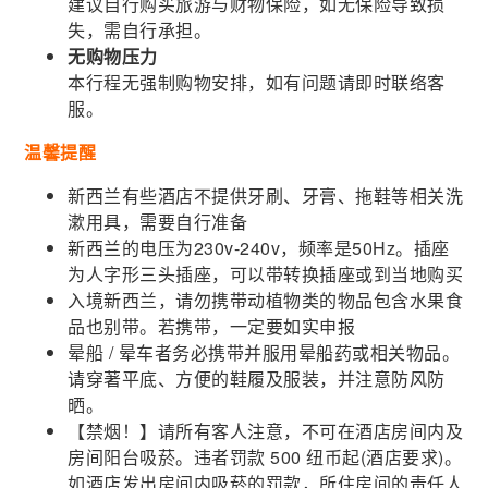
建议自行购买旅游与财物保险，如无保险导致损
失，需自行承担。
无购物压力
本行程无强制购物安排，如有问题请即时联络客
服。
温馨提醒
新西兰有些酒店不提供牙刷、牙膏、拖鞋等相关洗
漱用具，需要自行准备
新西兰的电压为230v-240v，频率是50Hz。插座
为人字形三头插座，可以带转换插座或到当地购买
入境新西兰，请勿携带动植物类的物品包含水果食
品也别带。若携带，一定要如实申报
晕船 / 晕车者务必携带并服用晕船药或相关物品。
请穿著平底、方便的鞋履及服装，并注意防风防
晒。
【禁烟！】请所有客人注意，不可在酒店房间内及
房间阳台吸菸。违者罚款 500 纽币起(酒店要求)。
如酒店发出房间内吸菸的罚款，所住房间的责任人