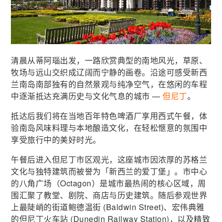
清晨从蒂阿瑙出发，一路欣赏典型的南地风光，草原、
牧场与远山交织成辽阔而宁静的画卷。沿途可感受新西
兰南岛南部独有的自然景观与纯净空气，在悠闲的车程
中逐渐抵达充满历史与文化气息的城市 —
但尼丁
。
抵达后我们将在当地百年特色啤酒厂享用西式午餐，体
验南岛风味料理与本地酿造文化，在轻松愜意的氛围中
享受旅行中的美好时光。
午餐后进入但尼丁市区观光，这座城市因浓厚的苏格兰
文化与独特建筑而被誉为「新西兰的爱丁堡」。市中心
的八角广场（Octagon）是城市最热闹的核心区域，周
围汇聚了教堂、剧院、商店与历史建筑。随后参观世界
上最陡峭的街道鲍德温街 (Baldwin Street)、宏伟典雅
的但尼丁火车站 (Dunedin Railway Station)，以及精致