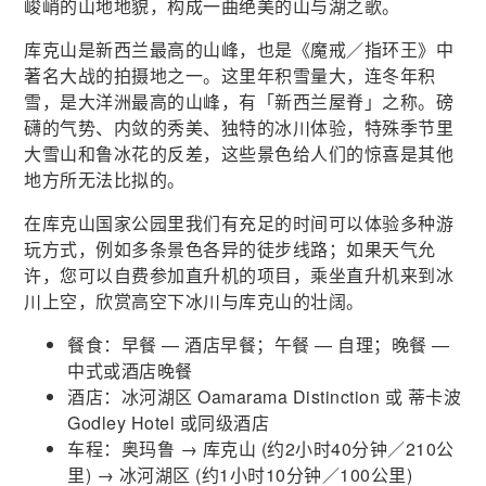
峻峭的山地地貌，构成一曲绝美的山与湖之歌。
库克山是新西兰最高的山峰，也是《魔戒／指环王》中
著名大战的拍摄地之一。这里年积雪量大，连冬年积
雪，是大洋洲最高的山峰，有「新西兰屋脊」之称。磅
礴的气势、内敛的秀美、独特的冰川体验，特殊季节里
大雪山和鲁冰花的反差，这些景色给人们的惊喜是其他
地方所无法比拟的。
在库克山国家公园里我们有充足的时间可以体验多种游
玩方式，例如多条景色各异的徒步线路；如果天气允
许，您可以自费参加直升机的项目，乘坐直升机来到冰
川上空，欣赏高空下冰川与库克山的壮阔。
餐食：早餐 — 酒店早餐；午餐 — 自理；晚餐 —
中式或酒店晚餐
酒店：冰河湖区 Oamarama Distinction 或 蒂卡波
Godley Hotel 或同级酒店
车程：奥玛鲁 → 库克山 (约2小时40分钟／210公
里) → 冰河湖区 (约1小时10分钟／100公里)