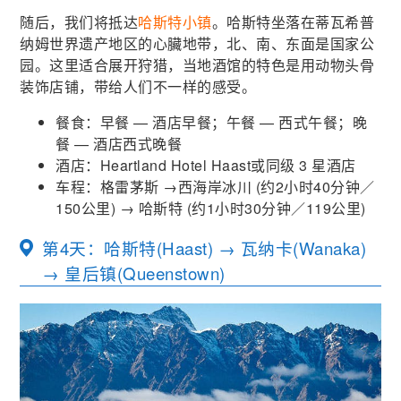
随后，我们将抵达
哈斯特小镇
。哈斯特坐落在蒂瓦希普
纳姆世界遗产地区的心臟地带，北、南、东面是国家公
园。这里适合展开狩猎，当地酒馆的特色是用动物头骨
装饰店铺，带给人们不一样的感受。
餐食：早餐 — 酒店早餐；午餐 — 西式午餐；晚
餐 — 酒店西式晚餐
酒店：Heartland Hotel Haast或同级 3 星酒店
车程：格雷茅斯 →西海岸冰川
(
约2小时40分钟／
150公里
)
→ 哈斯特
(
约1小时30分钟／119公里
)
第4天：哈斯特(Haast) → 瓦纳卡(Wanaka)
→ 皇后镇(Queenstown)