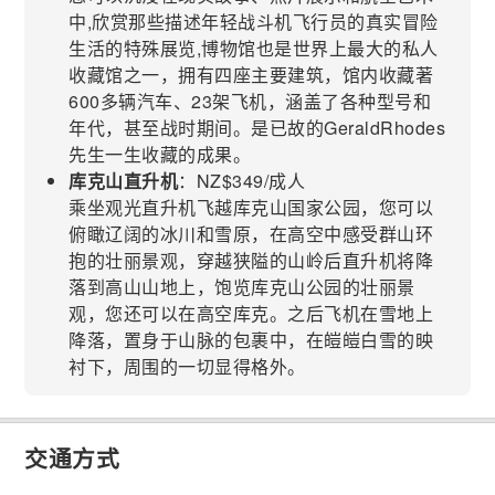
中,欣赏那些描述年轻战斗机飞行员的真实冒险
生活的特殊展览,博物馆也是世界上最大的私人
收藏馆之一，拥有四座主要建筑，馆内收藏著
600多辆汽车、23架飞机，涵盖了各种型号和
年代，甚至战时期间。是已故的GeraldRhodes
先生一生收藏的成果。
库克山直升机
：NZ$349/成人
乘坐观光直升机飞越库克山国家公园，您可以
俯瞰辽阔的冰川和雪原，在高空中感受群山环
抱的壮丽景观，穿越狭隘的山岭后直升机将降
落到高山山地上，饱览库克山公园的壮丽景
观，您还可以在高空库克。之后飞机在雪地上
降落，置身于山脉的包裹中，在皚皚白雪的映
衬下，周围的一切显得格外。
交通方式