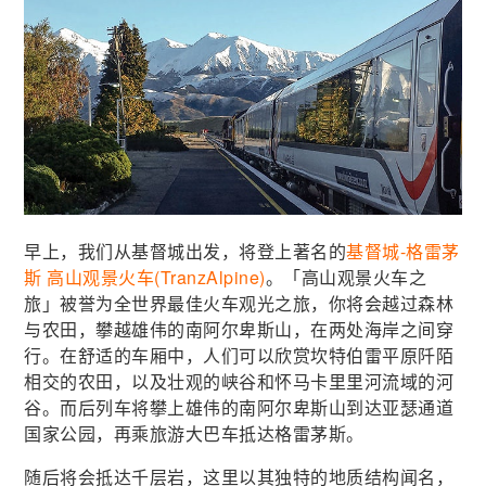
早上，我们从基督城出发，将登上著名的
基督城-格雷茅
斯 高山观景火车(TranzAlpine)
。「高山观景火车之
旅」被誉为全世界最佳火车观光之旅，你将会越过森林
与农田，攀越雄伟的南阿尔卑斯山，在两处海岸之间穿
行。在舒适的车厢中，人们可以欣赏坎特伯雷平原阡陌
相交的农田，以及壮观的峡谷和怀马卡里里河流域的河
谷。而后列车将攀上雄伟的南阿尔卑斯山到达亚瑟通道
国家公园，再乘旅游大巴车抵达格雷茅斯。
随后将会抵达千层岩，这里以其独特的地质结构闻名，