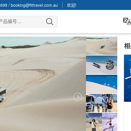
3699
/
booking@fittravel.com.au
欢迎!
相
珀
T
5
A
天