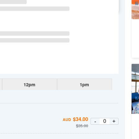
每
WE
TH
FR
SA
海
弗
7
12pm
1pm
A
每
$
34.00
AUD
-
+
$
35.00