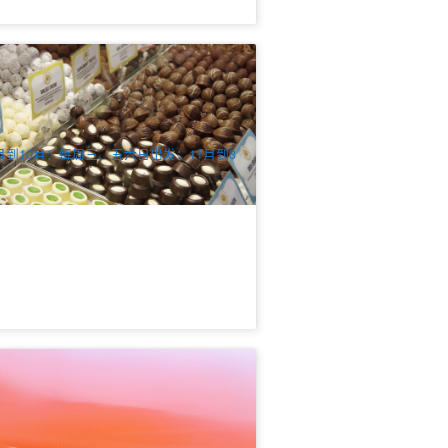
酒与巧克力的蟹逅 | 天鹅河谷下午半日
士游 | 珀斯出发 (英文)
8 已预订
$
93.00
PER09218
$
95.00
UD
月到10月：每周三、五六日出发；11月到3
：每周三到周日出发
澳粉红湖3日精华游 | 送粉湖航拍+免费
机+自然之窗+龙虾美食(中文)
.2k 已预订
$
698.00
PER09042
$
706.00
UD