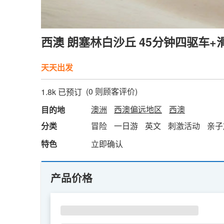
西澳 朗塞林白沙丘 45分钟四驱车+
天天出发
(
0
则顾客评价)
1.8k 已预订
澳洲
西澳偏远地区
西澳
目的地
分类
冒险
一日游
英文
刺激活动
亲子
特色
立即确认
产品价格