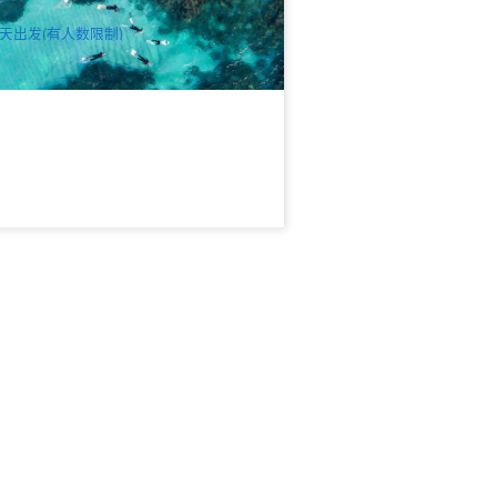
$
160.00
PER09451
UD
天出发(有人数限制)