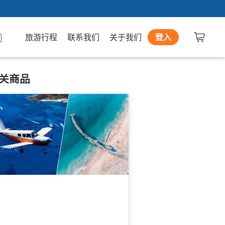
旅游行程
联系我们
关于我们
登入
关商品
斯飞往 朱里恩湾 ／龙虾工厂｜碧海岸
urquoise Coast 空中一日游
4 已预订
$
1,800.00
PER09176
UD
天出发