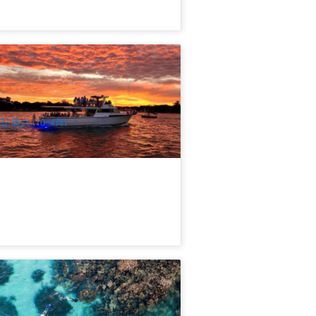
andurah 日落海鲜游船｜五道式海鲜饗
＋畅饮美酒｜精品夕阳体验
6 已预订
$
199.00
PER09171
UD
五/周六 (10~4月)
潜水艇出海 西澳大利亚 | Ningaloo Reef
大堡礁 精品半日游浮潜之旅
21 已预订