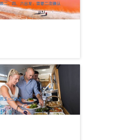
周二、四、六出发，需要二次确认
港食光 | 3小时天鹅河午餐游船 | 珀斯到
里曼特尔往返 (英文)
43 已预订
$
125.00
PER09204
$
130.00
UD
周五~二出发