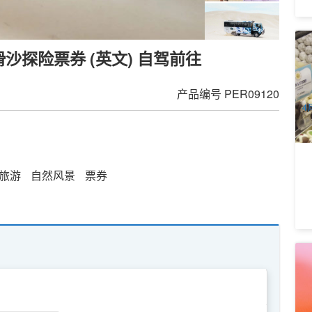
美
滑沙探险票券 (英文) 自驾前往
巴
5
A
产品编号
PER09120
4
月
旅游
自然风景
票券
西
送
1
A