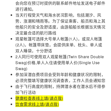
会向您在预订时提供的联系邮件地址发送电子邮件
进行通知。
当天行程受天气和海水状况影响，包括潮汐、风
势、涨潮和晴雨等。为了保证乘客、船员和海上其
他船只的安全及舒适度，由游船船长根据当天情况
决定最合适的航行路线
观星帐篷可选择大号单人帐篷(1人)，或双人帐篷
(2人)，帐篷带床垫，会提供床单、枕头、单人或
双人睡袋，十分舒适
2人同行可使用双人观星帐篷(Twin Share Double
Swag)价格,单人入住请使用单人价(Single Use
Swag)
参加深潜自费项目会受到年龄和健康状况的限制，
必须完整填写健康状况调查表，工作人员会通知您
由于飞行高度的限制，持牌潜水者在潜水后不得参
加飞行活动
健康检查表线上填(请点我)
饮食需求线上填(请点我)