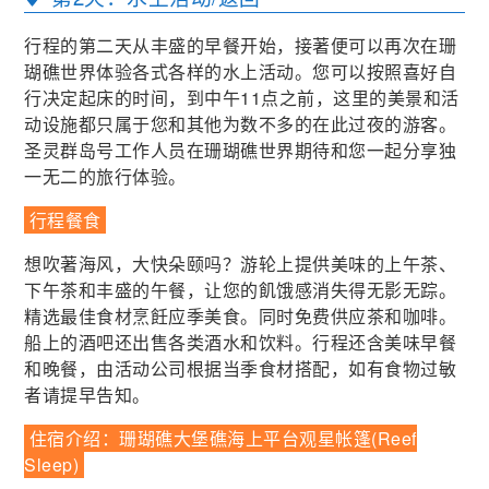
行程的第二天从丰盛的早餐开始，接著便可以再次在珊
瑚礁世界体验各式各样的水上活动。您可以按照喜好自
行决定起床的时间，到中午11点之前，这里的美景和活
动设施都只属于您和其他为数不多的在此过夜的游客。
圣灵群岛号工作人员在珊瑚礁世界期待和您一起分享独
一无二的旅行体验。
行程餐食
想吹著海风，大快朵颐吗？游轮上提供美味的上午茶、
下午茶和丰盛的午餐，让您的飢饿感消失得无影无踪。
精选最佳食材烹飪应季美食。同时免费供应茶和咖啡。
船上的酒吧还出售各类酒水和饮料。行程还含美味早餐
和晚餐，由活动公司根据当季食材搭配，如有食物过敏
者请提早告知。
住宿介绍：珊瑚礁大堡礁海上平台观星帐篷(Reef
Sleep)