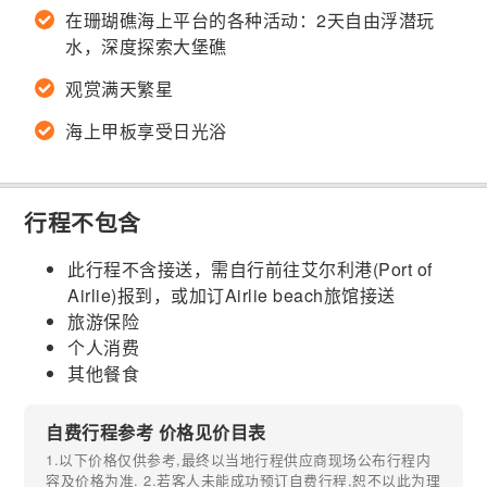
在珊瑚礁海上平台的各种活动：2天自由浮潜玩
水，深度探索大堡礁
观赏满天繁星
海上甲板享受日光浴
行程不包含
此行程不含接送，需自行前往艾尔利港(Port of
Airlie)报到，或加订Airlie beach旅馆接送
旅游保险
个人消费
其他餐食
自费行程参考 价格见价目表
1.以下价格仅供参考,最终以当地行程供应商现场公布行程内
容及价格为准. 2.若客人未能成功预订自费行程,恕不以此为理