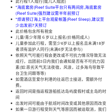
此行程1人成行(或几人成团)
*海底套房(Reef Suite平台只有两间房
,海底套房
(Reef Suite)强烈建议需半年前预订
*烦请预订
海上平台观星帐篷(Reef Sleep),建议至
少出发前7天预订
此价格包含所有税金
儿童/青少年限６岁以上报名(价格同成人)
儿童参加此行程，需至少6岁以上报名且未满18岁
者须有监护人同行(未满6岁无法参与)
依照天气可能行程会更改或不可抗力情况导致无法
成行，出团前3日内我们会通知是否有不可抗力因
素(如:恶劣天气无法夜宿，风浪，过多海鸟导致平
台卫生问题等等)
如需酒店至爱尔利港的往返巴士接送，需额外付
费。
返回时间是指返程游船抵达岛屿度假村或主岛的时
间
出发时间可能由于航班时间改变或其他原因而改变
如果一日游行程受到天气等原因而被迫取消，我们