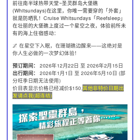
前往南半球热带天堂~圣灵群岛大堡礁
(Whitsundays)在这里，你唯一需要穿的「外套」
就是防晒乳！Cruise Whitsundays「Reefsleep」
在壮丽的大堡礁上度过一个星空之夜，体验前所未
有的海上住宿感动：
🌌 在星空下入眠，在珊瑚礁边醒来——这绝对是
你人生必做的一次梦幻体验！
预订期间：
2026年12月22日 至 2026年2月15日
出行期间：
2026年1月1日 至 2026年5月10日 (部
分旺季日期无法使用)
价目表显示价格已经减价$150,
其他非特价日期出
发请点我(超连结)