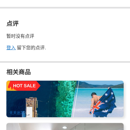
点评
暂时没有点评
登入
留下您的点评.
相关商品
礁岛必选套餐 | 圣灵群岛白天堂+大堡礁1.5日游 | 艾尔利滩/汉
密尔顿岛出发
1k 已预订
$
410.00
PPP07032
$
420.00
AUD
天天出发
轻奢全览 | 圣灵群岛梦幻度假村4天3晚上天下海套餐(小飞机心