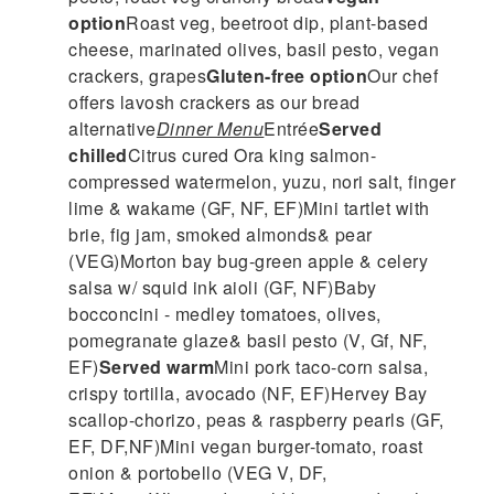
option
Roast veg, beetroot dip, plant-based
cheese, marinated olives, basil pesto, vegan
crackers, grapes
Gluten-free option
Our chef
offers lavosh crackers as our bread
alternative
Dinner Menu
Entrée
Served
chilled
Citrus cured Ora king salmon-
compressed watermelon, yuzu, nori salt, finger
lime & wakame (GF, NF, EF)Mini tartlet with
brie, fig jam, smoked almonds& pear
(VEG)Morton bay bug-green apple & celery
salsa w/ squid ink aioli (GF, NF)Baby
bocconcini - medley tomatoes, olives,
pomegranate glaze& basil pesto (V, Gf, NF,
EF)
Served warm
Mini pork taco-corn salsa,
crispy tortilla, avocado (NF, EF)Hervey Bay
scallop-chorizo, peas & raspberry pearls (GF,
EF, DF,NF)Mini vegan burger-tomato, roast
onion & portobello (VEG V, DF,