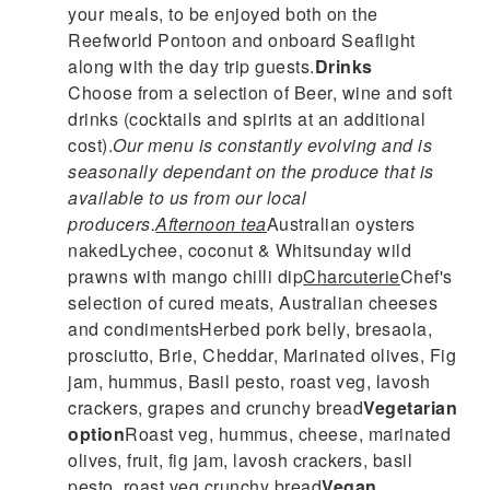
your meals, to be enjoyed both on the
Reefworld Pontoon and onboard Seaflight
along with the day trip guests.
Drinks
Choose from a selection of Beer, wine and soft
drinks (cocktails and spirits at an additional
cost).
Our menu is constantly evolving and is
seasonally dependant on the produce that is
available to us from our local
producers.
Afternoon tea
Australian oysters
nakedLychee, coconut & Whitsunday wild
prawns with mango chilli dip
Charcuterie
Chef's
selection of cured meats, Australian cheeses
and condimentsHerbed pork belly, bresaola,
prosciutto, Brie, Cheddar, Marinated olives, Fig
jam, hummus, Basil pesto, roast veg, lavosh
crackers, grapes and crunchy bread
Vegetarian
option
Roast veg, hummus, cheese, marinated
olives, fruit, fig jam, lavosh crackers, basil
pesto, roast veg crunchy bread
Vegan