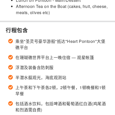
Lunch on Pontoon - Main/Dessert
Afternoon Tea on the Boat (cakes, fruit, cheese,
meats, olives etc)
行程包含
乘坐"圣灵号豪华游船"抵达"Heart Pontoon"大堡
礁平台
在珊瑚礁世界平台上一晚住宿 — 观星帐篷
浮潜及装备含防刺服
半潜水艇观光，海底观测站
上午茶和下午茶各2顿，2顿午餐，1顿晚餐和1顿
早餐
包括酒水饮料，包括啤酒和葡萄酒红白酒(鸡尾酒
和烈酒需自费)