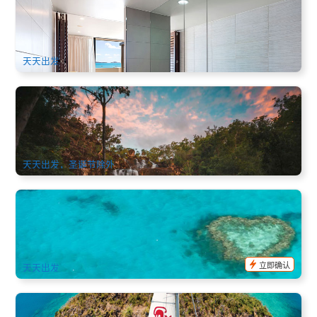
型礁+白天堂快艇+4.5星海景房)(Mirage Whitsundays)
1.2k 已预订
$
1,305.00
PPP07154
$
1,338.00
AUD
天天出发
雪松溪瀑布美食美景1日游 Falls to Paradise(艾尔利海滩出发)
92 已预订
$
169.00
PPP07041
AUD
天天出发，圣诞节除外
圣灵群岛 | 心型礁小飞机60分钟飞行观光游(圣灵机场
Whitsunday Airport/Airlie Beach出发)
268 已预订
$
338.00
PPP07066
$
355.00
AUD
立即确认
天天出发
圣灵群岛 无人岛海域浮潜+Tongarra日落帆船一日游