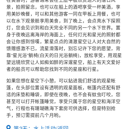
景，拍照留念，也可以在船上的酒吧享受一杯美酒，享
用美妙晚餐，可以和其他游客一同在甲板上用餐，也可
以在水下观景舱享用美食，到了晚上，会点亮水下探照
灯，您会见识到和白天完全不同的另一个水下世界。置
身于夜晚远离海岸的海面上，任何灯光和星光的照射都
会让你感到惊嘆，繁星点点的清澈星空让人对大自然的
馈赠感激不已，流星滑落时，别忘记许下您的愿望，背
靠“星光浴”躺椅(白天的日光浴躺椅)，放松享受，用观星
望远镜欣赏让人如痴如醉的深邃星空，船上有天文爱好
者的船员可以帮助您找到不同的星座和行星。
如果您想在星空下小憩，可以鉆进我们舒适的观星帐
篷，在头部位置设有透明的观星面板，帐篷内还配有舒
适的床垫和睡袋，即使在夜晚，也不会有蚊虫叮咬，您
甚至可以打开帐篷睡觉，享受只属于您的星空和海洋空
气，行程也有珊瑚礁海下套房可供选择，但是特别抢
手，预订需提前几个月哟。
第2天：水上活动/返回