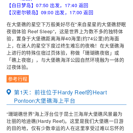
【白日梦岛】07:50 出发，17:40 返回
【汉密尔顿岛】09:00 出发，17:00 返回
在大堡礁的星空下万般美好尽在"来自星星的大堡礁舒眠
夜宿体验 Reef Sleep”，这是世界上为数不多的独特体
验，置身于大堡礁距离海岸40海里(约74公里)的海面
上，在迷人的星空下度过终生难忘的夜晚！在大堡礁海
上进行的特殊住宿过页体验，称做「珊瑚礁夜宿」或
「礁上夜宿」，与大堡礁海洋公园自然环境融为一体的
过夜体验。
参考行程
第1天：前往位于Hardy Reef的Heart
Pontoon大堡礁海上平台
“珊瑚礁世界”海上浮台位于昆士兰海岸大堡礁风景最为
壮丽的哈迪礁(Hardy Reef)。这里是我们大堡礁一日游
的目的地，仅有少数幸运的人在这里享受过难以忘怀的