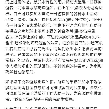
海上过夜体验。参加本行程的您，将与大堡礁一日游的
游客一同乘坐豪华高速游船，在上午11点抵达珊瑚礁世
界，白天可以参加大堡礁一日游提供的各种水上活动：
浮潜、潜水、游泳、直升机观景游(需另外付费)，下午3
点一日游的游客乘船返回，而剩下的时光您将与船员开
始探索这片地球上不可多得的神奇海域(最多12名乘
客)。享受海上的宁静，耳边传来的只有温柔的海水声，
也,许还能听到海鸟轻盈的叫声，在夕阳西下时，还有机
会看到在海上浮台的周围，海龟们浮出水面啃食海藻的
样子。导游带领的小团体浮潜和潜水行程将带您前往非
常特别的景点，见识巨大的毛利隆头鱼(Maori Wrass)和
令人嘆为观止的珊瑚礁群，不计其数的热带鱼、海龟和
礁鲨就在您眼前。
如果您不喜欢游泳也没关係，舒适的半潜船和水下观景
舱让您无需打湿衣襟也可同样欣赏到海底美景，当然也
可以和留在海上浮桥的工作人员一起，为夜晚住宿做准
备，“礁鼠”也是值得一看的海底生物喔。
在黄昏时，游客通常会在上层甲板欣赏迷人的落日风