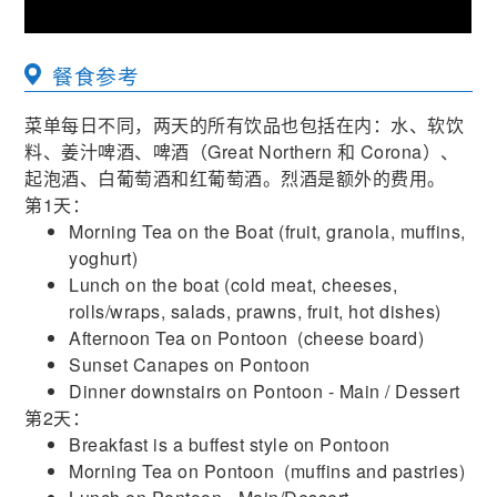
餐食参考
菜单每日不同，两天的所有饮品也包括在内：水、软饮
料、姜汁啤酒、啤酒（Great Northern 和 Corona）、
起泡酒、白葡萄酒和红葡萄酒。烈酒是额外的费用。
第1天：
Morning Tea on the Boat (fruit, granola, muffins,
yoghurt)
Lunch on the boat (cold meat, cheeses,
rolls/wraps, salads, prawns, fruit, hot dishes)
Afternoon Tea on Pontoon (cheese board)
Sunset Canapes on Pontoon
Dinner downstairs on Pontoon - Main / Dessert
第2天：
Breakfast is a buffest style on Pontoon
Morning Tea on Pontoon (muffins and pastries)