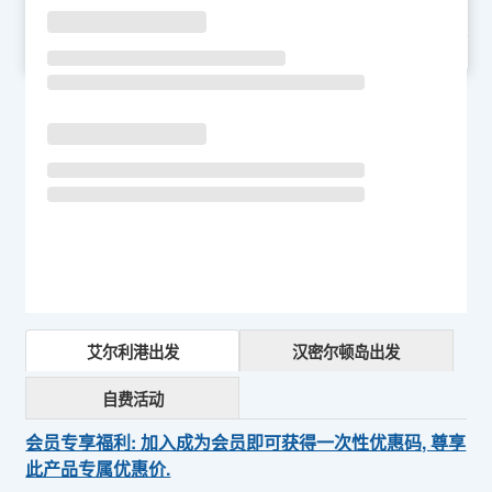
SU
MO
TU
WE
TH
FR
SA
艾尔利港出发
汉密尔顿岛出发
自费活动
会员专享福利: 加入成为会员即可获得一次性优惠码, 尊享
此产品专属优惠价.