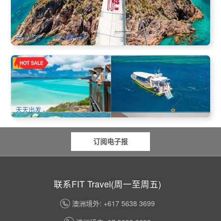
(Tongarra Day Sail)
472 已预订
$
219.00
PPP07002
AUD
天天出发，个别日期不开
网美首选 | 圣灵群岛梦幻度假村3天2晚 双礁快艇套餐(白天堂
海滩及大堡礁浮潜+4.5星海景房)(Mirage Whitsundays)
719 已预订
$
668.00
PPP07167
$
701.00
AUD
天天出发
订阅电子报
联系FIT Travel(周一至周五)
澳洲境外: +617 5638 3699