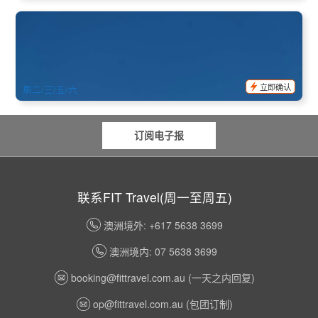
西澳 尖峰石阵沙漠探险与沙丘滑沙 | 珀斯出发 (英文)
541 已预订
$
190.00
PER09137
$
199.00
AUD
立即确认
周二/三/五/六
订阅电子报
联系FIT Travel(周一至周五)
澳洲境外: +617 5638 3699
澳洲境内: 07 5638 3699
booking@fittravel.com.au
(一天之内回复)
op@fittravel.com.au
(包团订制)