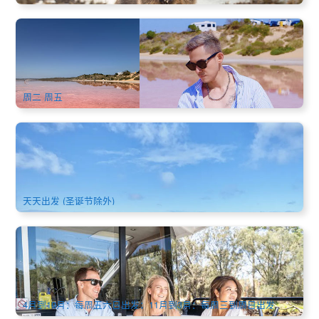
西澳心动7日全景游｜粉红湖航拍＋罗特尼斯岛＋波浪岩＋栈
桥小火车＋龙虾餐(中文)
1.5k 已预订
$
1,656.00
PER09096
$
1,699.00
AUD
周二 周五
走进旧时光隧道 | 罗特尼斯岛(Rottnest Island)大环游巴士+小
火车一日游 | 双港口出发(Fremantle或珀斯) (英文)
679 已预订
$
199.00
PER09013
$
209.00
AUD
天天出发 (圣诞节除外)
天鹅谷美酒游船 | Sandalford Estate酒庄品酒 (含来回游船、
午餐) | 珀斯出发 (英文)
138 已预订
$
205.00
PER09217
$
209.00
AUD
4月到10月：每周五六日出发；11月到3月：每周三到周日出发