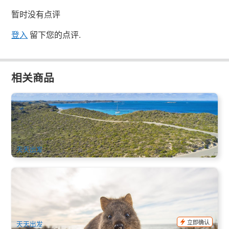
暂时没有点评
登入
留下您的点评.
相关商品
罗特尼斯特岛 | 随上随下巴士通行票和渡轮一日套票
518 已预订
$
118.00
PER09331
$
120.00
AUD
天天出发
西澳珀斯 | 罗特尼斯岛快速渡轮船票+珀斯市区接送(Rottnest
Fast Ferries)(自行车套票可选)
3.2k 已预订
$
93.00
PER09025
$
95.00
AUD
立即确认
天天出发