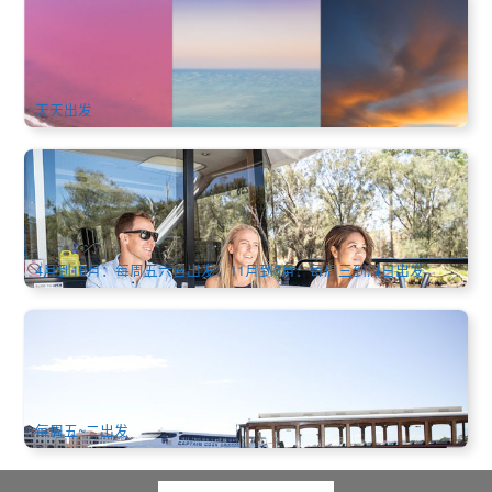
店长推荐 | 西澳珀斯8天中文游(仙境粉红湖+玛格莉特河+波浪
岩+天鹅河谷+尖峰石阵+白沙丘+世界之窗)
2.4k 已预订
$
1,628.00
PER09057
$
1,668.00
AUD
天天出发
天鹅谷美酒游船 | Sandalford Estate酒庄品酒 (含来回游船、
午餐) | 珀斯出发 (英文)
138 已预订
$
205.00
PER09217
$
209.00
AUD
4月到10月：每周五六日出发；11月到3月：每周三到周日出发
观光船接驳 | 珀斯出发前往弗里曼特尔 或 弗里曼特尔出发前
往珀斯 单程船票 (英文)
498 已预订
$
49.00
PER09202
AUD
每周五~二出发