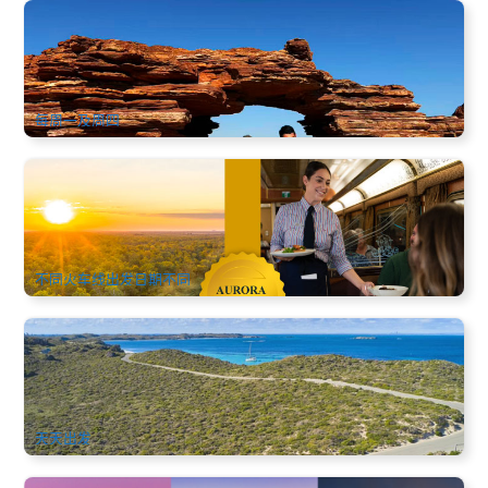
店长推荐 | 珀斯3日梦幻游(西澳仙境粉红湖+世界之窗+尖峰石
阵) 中文
1.8k 已预订
$
981.00
PER09075
AUD
每周一及周四
澳洲首创移动式铁路总统套房｜Aurora Australis 2026 全新登
场 (3~5天极境奢华火车之旅)
16 已预订
$
10,240.00
ADL10779
$
10,490.00
AUD
不同火车线出发日期不同
罗特尼斯特岛 | 随上随下巴士通行票和渡轮一日套票
518 已预订
$
118.00
PER09331
$
120.00
AUD
天天出发