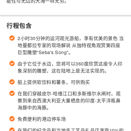
能性与无边的大海一样无穷。
行程包含
2小时30分钟的运河观光游船，享有优美的景色 当
地曼都拉专家的现场解说 从独特视角观赏第四座
巨型雕塑“Seba's Song”。
由于它位于水边，您将可以360度欣赏这座令人印
象深刻的雕塑，这在陆地上是无法实现的。
船上提供软饮料和薯条，可供购买
在我们穿越皮尔-哈维江口和多斯维尔水闸时，观
察到来自西澳大利亚大量栖息的印度-太平洋瓶鼻
海豚中的海豚。
免费便利的港边停车场
在我们的纪念品和当地手工艺品礼品店享受10%的