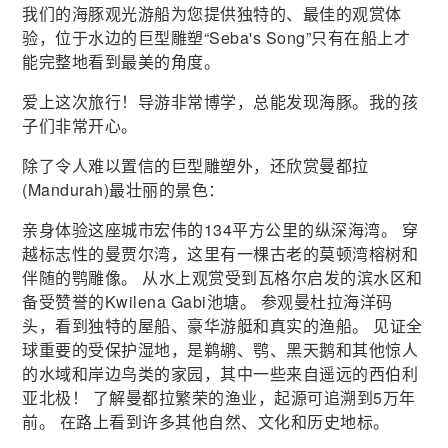
我们的海豚观光游船为您提供独特的、最佳的观赏体
验，位于水边的巨型雕塑“Seba's Song”只有在船上才
能完整地看到最美的角度。
爱上这次旅行！导游非常博学，总能发现海豚。我的孩
子们非常开心。
除了令人难以置信的巨型雕塑外，还欣赏曼都拉
(Mandurah)最壮丽的景色：
亲身体验这座城市宏伟的134平方公里的纵深海湾。 穿
越标志性的曼贾尔湾，这里有一棵古老的莫顿湾榕树和
伴随的鹗雕像。 从水上观赏受到瓦格尔启发的滨水区和
备受赞誉的Kwilena Gabi池塘。 参观曼杜拉海洋码
头，看到独特的屋船、豪华游艇和真实的渔船。 见证全
球重要的受保护湿地，是鹈鹕、鹗、黑天鹅和其他惊人
的水域和岸边鸟类的家园，其中一些来自遥远的西伯利
亚北极！ 了解曼都拉繁荣的渔业，起源可追溯到5万年
前。 在路上看到许多其他自然、文化和历史地标。