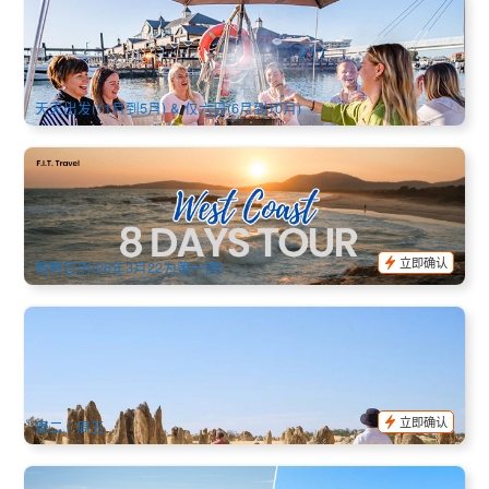
漂浮式烧烤 西澳大利亚 | 曼杜拉 甜甜圈小船 包船自驾2小时
(可承载1-10人)
471 已预订
$
339.00
PER09423
AUD
天天出发(11月到5月) & 仅六日(6月到10月)
西澳8天精华小团｜珀斯单线出发｜尖峰石阵 粉红湖 龙虾捕捞
猴子米亚海豚 宁格鲁珊瑚礁
91 已预订
$
3,958.00
PER05103
$
4,175.00
AUD
立即确认
按照日历(26年3月22为第一团)
西澳尖峰石阵+天鹅河谷+Yanchep国家公园一日游(英文)
58 已预订
$
237.00
PER09017
$
249.00
AUD
立即确认
周二 / 周五
上天下海：飞+船生态一日游 | 西澳沿海及粉红湖小飞机观光