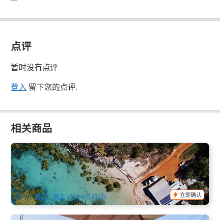
点评
暂时没有点评
登入
留下您的点评.
相关商品
西澳布鲁姆 | 丹比尔半岛和原住民社区一日游/回程可升级景观
飞机 (英文)
725 已预订
$
340.00
PER09124
$
349.00
AUD
立即确认
周一 / 周三 / 周五 (仅5-9月可订)