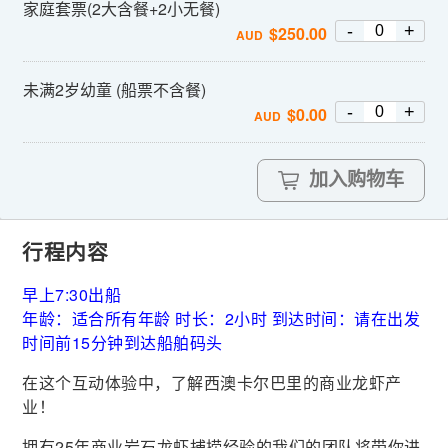
家庭套票(2大含餐+2小无餐)
-
+
$
250.00
AUD
未满2岁幼童 (船票不含餐)
-
+
$
0.00
AUD
加入购物车
行程内容
早上7:30出船
年龄：适合所有年龄 时长：2小时 到达时间：请在出发
时间前15分钟到达船舶码头
在这个互动体验中，了解西澳卡尔巴里的商业龙虾产
业！
拥有25年商业岩石龙虾捕捞经验的我们的团队将带你进