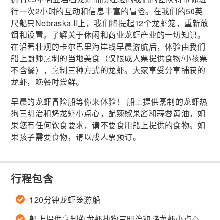
行一次2小时的互动和信息丰富的冒险。在我们的50英
尺船只Nebraska II上，我们将提起12个龙虾笼，重新放
饵和设置。了解关于休闲和商业龙虾产业的一切知识。
在沿著壮观的卡尔巴里海岸线早晨游航后，体验由我们
船上厨师烹制的当地美食（仅限成人票提供食物/小孩票
不含餐），烹制三种方式的龙虾。大家享受分享捕获的
龙虾，晚餐时尝鲜。
早晨的龙虾冒险船等你来体验！ 船上提供烹制的龙虾热
狗三明治和烤龙虾小点心，配辣椒果酱和蒜蓉黄油，如
果您有任何饮食要求，请不要食用船上提供的食物。如
果孩子需要食物，请以成人票预订。
行程包含
120分钟龙虾笼游船
船上提供烹制的龙虾热狗三明治和烤龙虾小点心