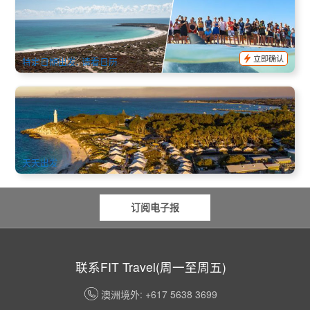
+猴子湾游艇出海+喂海豚体验(杰拉尔顿出发)
78 已预订
$
1,130.00
PER09036
AUD
立即确认
特定日期出发, 请看日历
高级帐篷 | 罗特尼斯岛2天1夜(含1晚Glamping+船票) 弗里曼
特尔出发 (英文)
842 已预订
$
470.00
PER09300
$
493.00
AUD
天天出发
订阅电子报
联系FIT Travel(周一至周五)
澳洲境外: +617 5638 3699