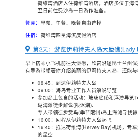
荷维湾酒店入住荷维湾酒店，酒店多位于海
翌日前往费沙岛一日游作准备。
餐食：
早餐、午餐、晚餐自由选择
住宿：
荷维湾四星海滨度假酒店
第2天：游览伊莉特夫人岛大堡礁(Lady Elliot Isl
早上搭乘小飞机前往大堡礁，欣赏沿途昆士兰州优
有导游带领著你介绍美丽的伊莉特夫人岛，还能与
08:45：到达伊莉特夫人岛
09:00：海岛专业工作人员解说导览
参加岛上包含的活动：玻璃底船和浮潜导览To
瑚海滩徒步解说(限退潮)、
专人带领徒步赏鸟(季节限制)岛上海滩寻找鲸鱼
16:00：回程从伊莉特夫人岛起飞
16:40：抵达荷维湾(Hervey Bay)
的星空