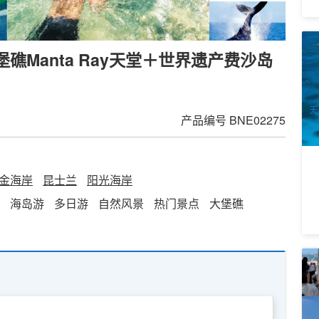
银
堡礁Manta Ray天堂＋世界遗产费沙岛
险
9
A
天
产品编号
BNE02275
出
金海岸
昆士兰
阳光海岸
海岛游
多日游
自然风景
热门景点
大堡礁
无
I
1
A