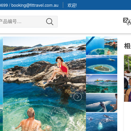
3699
/
booking@fittravel.com.au
欢迎!
相
丹
+
1
A
天