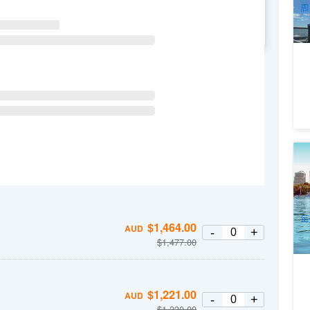
周
WE
TH
FR
SA
布
时/
1
A
每
$
1,464.00
AUD
-
+
$
1,477.00
$
1,221.00
AUD
-
+
$
1,230.00