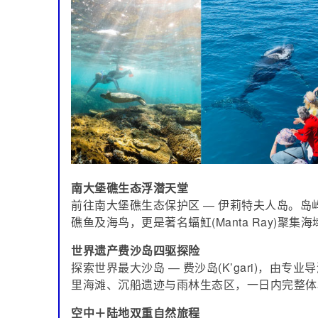
南大堡礁生态浮潜天堂
前往南大堡礁生态保护区 — 伊莉特夫人岛。
礁鱼及海鸟，更是著名蝠魟(Manta Ray)聚集
世界遗产费沙岛四驱探险
探索世界最大沙岛 — 费沙岛(K’gari)，由
里海滩、沉船遗迹与雨林生态区，一日内完整体
空中＋陆地双重自然旅程