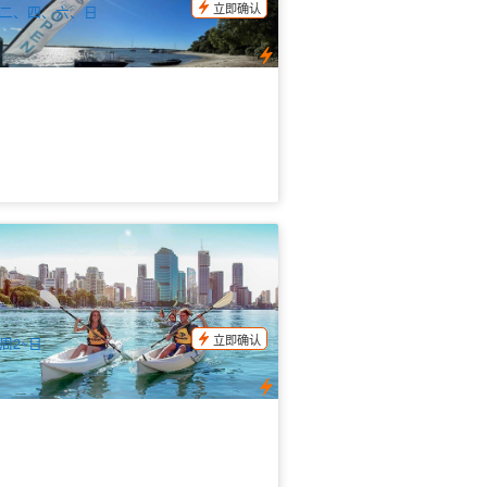
立即确认
二、四、六、日
里斯本河岸：独木舟租借 1.5小时/2小
3小时 (Riverlife Adventure Brisbane)
.4k 已预订
$
51.00
BNE02111
UD
立即确认
周2~日