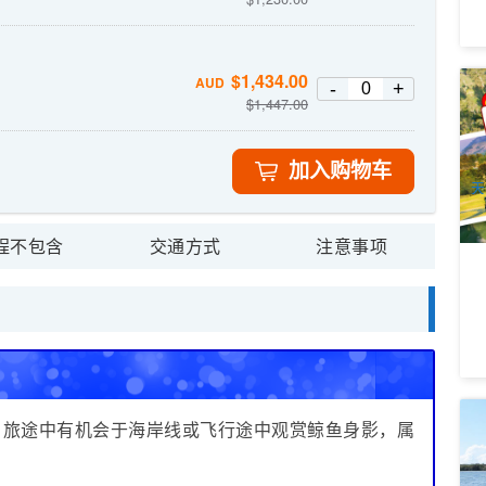
$
1,434.00
AUD
-
+
一
$
1,447.00
3
3D
2
A
加入购物车
天
程不包含
交通方式
注意事项
黄
峰期，旅途中有机会于海岸线或飞行途中观赏鲸鱼身影，属
浪
从
7