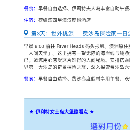
餐食：
早餐自由选择、伊莉特夫人岛丰富自助午餐
住宿：
荷维湾四星海滨度假酒店
第3天：世外桃源 — 费沙岛探险家一日
早晨 8:00 前往 River Heads 码头报到。澳洲原住民将
「人间天堂」。这里拥有一望无际的海岸线与纯净
已，邀您用心感受这片难得的人间秘境。安排搭乘
界第一大沙岛的奇景探险之旅，深入探索费沙岛六
餐食：
早餐自由选择、费沙岛度假村享用午餐、晚
★ 伊利特女士岛大堡礁看点 ★