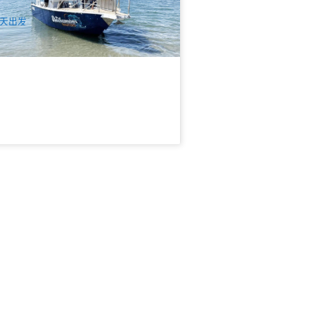
$
960.00
OOL01141
$
1,000.00
UD
天出发