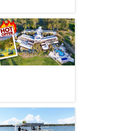
泊4食 | 考拉奔山庄农场+篝火+高尔夫车
天2晚 (The Kooralbyn Valley Resort
ays 2Night)
53 已预订
$
385.00
BNE02101
$
398.00
UD
天出发(四人以上成行)
金海岸 私人午安包船之旅5小时 可到断
岛 或 南岛(South Stradbroke Island) |
Runaway Bay出发
4 已预订