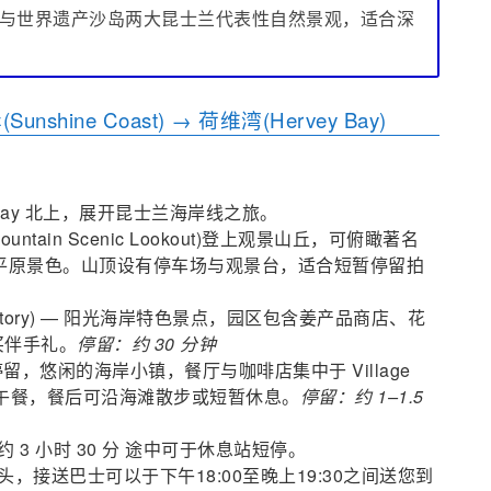
与世界遗产沙岛两大昆士兰代表性自然景观，适合深
shine Coast) → 荷维湾(Hervey Bay)
ghway 北上，展开昆士兰海岸线之旅。
 Mountain Scenic Lookout)登上观景山丘，可俯瞰著名
地貌群与沿海平原景色。山顶设有停车场与观景台，适合短暂停留拍
er Factory) — 阳光海岸特色景点，园区包含姜产品商店、花
买伴手礼。
停留：约 30 分钟
 海滨午餐停留，悠闲的海岸小镇，餐厅与咖啡店集中于 Village
用午餐，餐后可沿海滩散步或短暂休息。
停留：约 1–1.5
 3 小时 30 分 途中可于休息站短停。
码头
，接送巴士可以于下午18:00至晚上19:30之间送您到