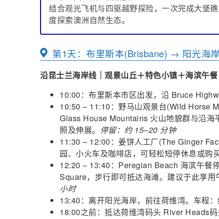
结合观光飞机与四驱越野探险，一次完成大堡礁
度探索澳洲自然生态。
第1天：布里斯本(Brisbane) → 阳光海岸(Sun
沿昆士兰海岸线｜观景山丘＋特色小镇＋海滨午餐
10:00：布里斯本市区出发，沿 Bruce Hi
10:50 – 11:10：野马山观景台(Wild Horse
Glass House Mountains 火山
照及伸展。
停留：约 15–20 分钟
11:30 – 12:00：姜饼人工厂(The Ging
园、小火车及咖啡店，可轻松短停休息或购
12:20 – 13:40：Peregian Beach
Square，步行即可抵达海滩。建议于此享
小时
13:40：离开阳光海岸，前往荷维湾。车程：约
18:00之前：抵达荷维湾码头
River Heads