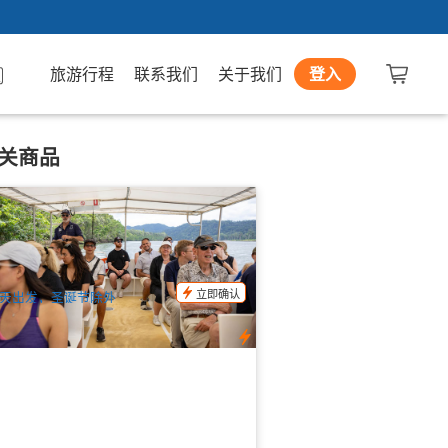
旅游行程
联系我们
关于我们
登入
关商品
树雨林深度一日游(苦难角+莫斯曼峡谷
鳄鱼游船+土著生火) 英文
.5k 已预订
$
228.00
CNS03170
$
239.00
UD
立即确认
天出发，圣诞节除外