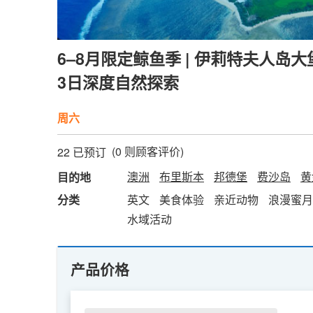
6–8月限定鲸鱼季 | 伊莉特夫人岛大
3日深度自然探索
周六
(
0
则顾客评价)
22 已预订
澳洲
布里斯本
邦德堡
费沙岛
黄
目的地
分类
英文
美食体验
亲近动物
浪漫蜜月
水域活动
产品价格