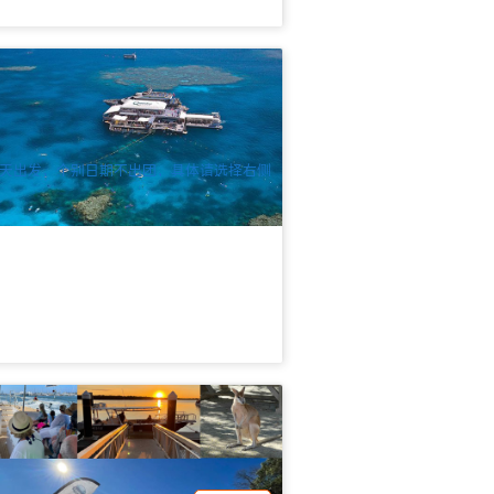
梭号 | 豪华大堡礁+库兰达雨林游海陆探
套餐 (出海天含凯恩斯接送)
51 已预订
$
487.00
CNS03555
$
532.00
UD
天出发，个别日期不出团，具体请选择右侧
行日期
人岛Cafe | 南岛(South Stradbroke
sland) 5小时巡航 | 从冲浪者天堂出发
41 已预订
$
210.00
OOL01159
$
220.00
UD