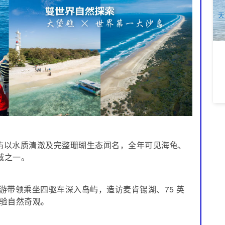
A
天
岛屿以水质清澈及完整珊瑚生态闻名，全年可见海龟、
海域之一。
专业导游带领乘坐四驱车深入岛屿，造访麦肯锡湖、75 英
验自然奇观。