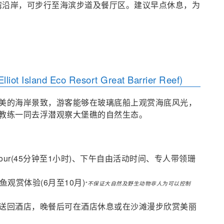
湾沿岸，可步行至海滨步道及餐厅区。建议早点休息，为
and Eco Resort Great Barrier Reef)
美的海岸景致，游客能够在玻璃底船上观赏海底风光，
教练一同去浮潜观察大堡礁的自然生态。
ur(45分钟至1小时)、下午自由活动时间、专人带领珊
观赏体验(6月至10月)
*不保证大自然及野生动物非人为可以控制
机场，专车送回酒店，晚餐后可在酒店休息或在沙滩漫步欣赏美丽