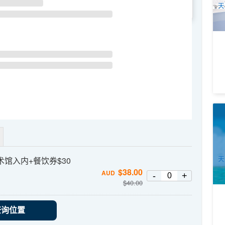
天
WE
TH
FR
SA
黄
Co
1
A
天
a艺术馆入内+餐饮券$30
$
38.00
AUD
-
+
$
40.00
查询位置