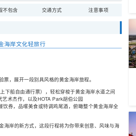
程不包含
交通方式
注意事项
喜
食
餐
1
｜黄金海岸文化轻旅行
A
天
渡轮＋美食体验票，展开一段别具风格的黄金海岸旅程。
全天上下船自由通行票），轻松穿梭于黄金海岸水道之间
现代艺术杰作，以及HOTA Park胡伯公园
ar 使用 $30 餐饮券，品嚐美食或特调鸡尾酒，俯瞰整个黄金海岸全
黄
界
金海岸的新方式，这段行程将为你带来创意、风味与海
1