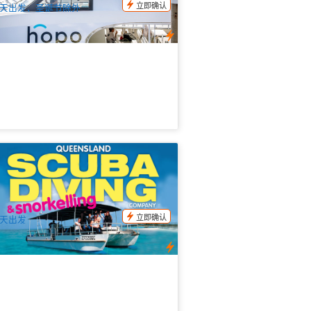
立即确认
天出发，圣诞节除外
金海岸断浪岛游船浮潜及深潜游 (Gold
ast Wavebreak Island)
.2k 已预订
$
76.00
OOL01150
$
79.00
UD
立即确认
天出发