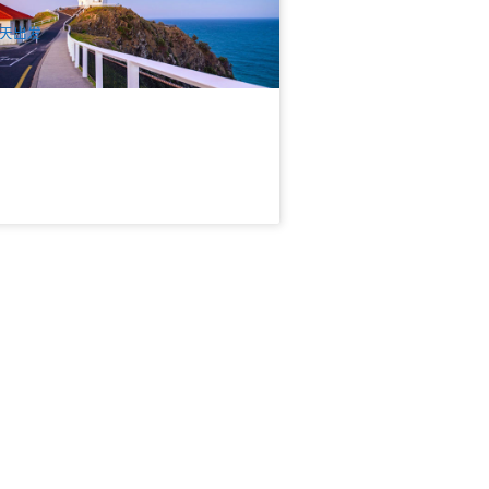
$
999.00
OOL01238
UD
天出发