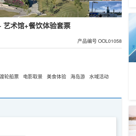
拜
 + 艺术馆+餐饮体验套票
B
2
A
产品编号
OOL01058
天
渡轮船票
电影取景
美食体验
海岛游
水域活动
无
渡
7
A