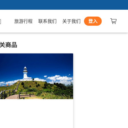
旅游行程
联系我们
关于我们
登入
关商品
伦湾自由行｜巴士接送 (黄金海岸机场/
里斯本机场/布里斯本市区/拜伦湾机场)
sy Bus at Byron Bay Transfer
.3k 已预订
$
35.00
OOL01195
UD
天出发