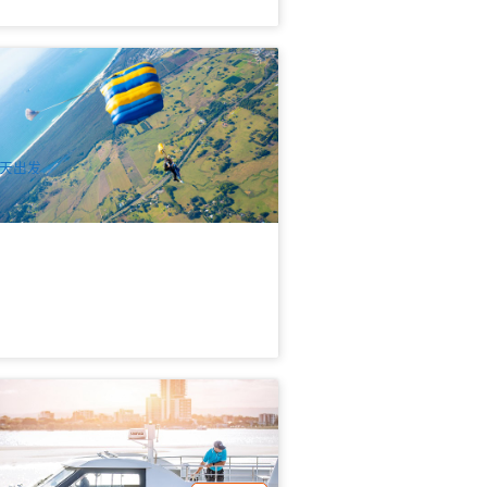
伦湾自由落体15,000高空跳伞(Skydive
yron Bay) 可选黄金海岸 | 布里斯本出发
.2k 已预订
$
349.00
OOL01090
$
379.00
UD
天出发
限次数随意上下船 | 黄金海岸随上随下
轮 Hopo Ferry
64 已预订
$
40.00
OOL01051
$
45.00
UD