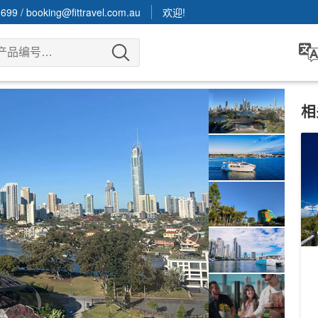
3699
/
booking@fittravel.com.au
欢迎!
相
拜
布
Ea
1
A
天