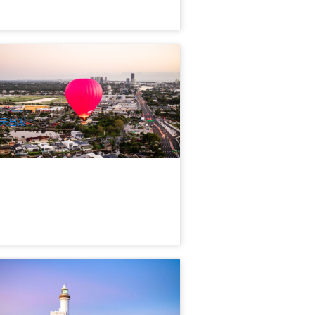
来登五星早餐可选｜黄金海岸热气球美
美景体验(含接送+数码照片套餐+香槟早
) Go Ballooning
k 已预订
$
354.00
OOL01124
$
397.00
UD
天出发
金海岸休闲中文3日游 | 拜伦湾+电影世
+天堂农庄+危险角 | 全程交通接送
.9k 已预订