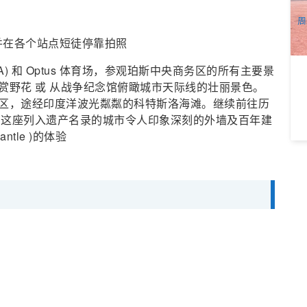
A
周
并在各个站点短徒停靠拍照
) 和 Optus 体育场，参观珀斯中央商务区的所有主要景
赏野花 或 从战争纪念馆俯瞰城市天际线的壮丽景色。
区，途经印度洋波光粼粼的科特斯洛海滩。继续前往历
ur)，欣赏这座列入遗产名录的城市令人印象深刻的外墙及百年建
tle )的体验