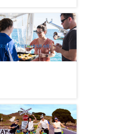
澳大利亚 布鲁姆 | 日落海鲜游船、珍珠
场
5 已预订
$
340.00
PER09420
$
349.00
UD
天出发(仅开放到24年5月-9月)
特尼斯岛(Rottnest Island)骑行环岛一日
｜SeaLink船票+自行车｜双港口出发
Fremantle或珀斯) (英文)
92 已预订
$
121.00
PER09011
$
127.00
UD