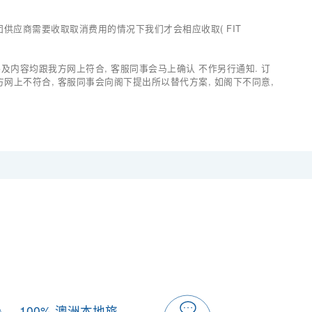
有出团供应商需要收取取消费用的情况下我们才会相应收取( FIT
价格及内容均跟我方网上符合, 客服同事会马上确认 不作另行通知. 订
我方网上不符合, 客服同事会向阁下提出所以替代方案, 如阁下不同意,
100% 澳洲本地旅