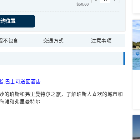
$
50.00
查询位置
海
巡
7
程不包含
交通方式
注意事项
A
星
者,巴士可送回酒店
妙的珀斯和弗里曼特尔之旅，了解珀斯人喜欢的城市和
海滩和弗里曼特尔
西
石
1