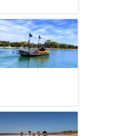
盗船 西澳大利亚 | 曼杜拉海盗主题船上
游体验90分钟含炸鱼薯条午餐
9 已预订
$
42.00
PER09409
UD
期三、星期四和星期五
澳奇景6日探索游 | 粉红湖+波浪岩+尖峰
阵+自然角灯塔+龙虾美食(中文)
.2k 已预订