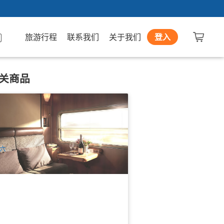
旅游行程
联系我们
关于我们
登入
关商品
度太平洋火车(Indian Pacific)：珀斯→
尼5天4晚全景豪华铁路探险一票全包式
路游体验+豪华卧舖+全程餐饮 | 珀斯出
18 已预订
(英文)
$
3,790.00
PER09777
UD
六