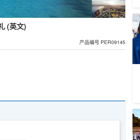
西
 (英文)
农
4
A
产品编号
PER09145
天
罗
游
(
2
A