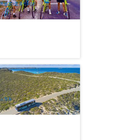
天出发 (圣诞节除外)
特尼斯特岛 | 随上随下巴士通行票和渡
一日套票
18 已预订
$
118.00
PER09331
$
120.00
UD
天出发