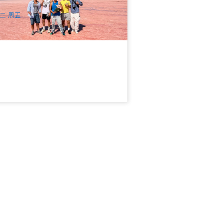
$
1,499.00
PER09062
UD
二 周五