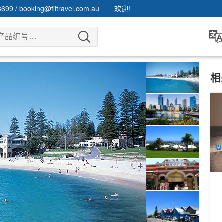
3699
/
booking@fittravel.com.au
欢迎!
相
印
悉
铁
1
发
A
周