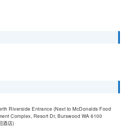
rside Entrance (Next to McDonalds Food
nment Complex, Resort Dr, Burswood WA 6100
回酒店)