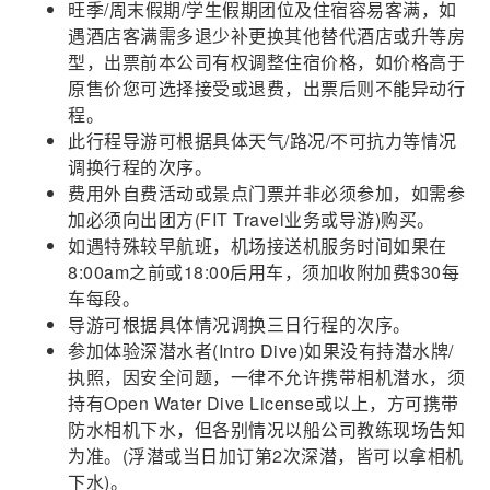
旺季/周末假期/学生假期团位及住宿容易客满，如
遇酒店客满需多退少补更换其他替代酒店或升等房
型，出票前本公司有权调整住宿价格，如价格高于
原售价您可选择接受或退费，出票后则不能异动行
程。
此行程导游可根据具体天气/路况/不可抗力等情况
调换行程的次序。
费用外自费活动或景点门票并非必须参加，如需参
加必须向出团方(FIT Travel业务或导游)购买。
如遇特殊较早航班，机场接送机服务时间如果在
8:00am之前或18:00后用车，须加收附加费$30每
车每段。
导游可根据具体情况调换三日行程的次序。
参加体验深潜水者(Intro Dive)如果没有持潜水牌/
执照，因安全问题，一律不允许携带相机潜水，须
持有Open Water Dive License或以上，方可携带
防水相机下水，但各别情况以船公司教练现场告知
为准。(浮潜或当日加订第2次深潜，皆可以拿相机
下水)。