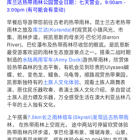
库兰达热带雨林公园营业日期：七天营业，9:00am -
3:00pm (有可能会有变动)
早餐后导游带您前往古老的热带雨林，昆士兰古老热带
雨林之旅及
库兰达(Kuranda)
村观赏其小镇风光、市
集、雨林步道，将凯恩斯的母亲河-巴伦河(Barron
River)、巴伦瀑布及热带雨林尽收您的眼底。是凯恩斯
最受游客欢迎的雨林生态旅游景点之一。搭乘二战时期
制造的
水陆两用军车(Army Duck)
游热带雨林，欣赏体
验热带森林的生态平衡，有机会见到珍贵的Ulysses蝴
蝶、蛇、变色龙、鳗鱼、乌龟等，顺路观赏热带果园，
凯恩斯独特有的
土族人文化体验
、观看土族人跳舞表
演、原住民乐器吹奏、表演土族人文化介绍、亲自尝试
土族人迴力鏢及乐器，万全感受生活在澳大利亚丛林几
千年的土人独有文化。
上午搭乘
7.5km长之雨林缆车(Skyrail)发现远古热带雨
林， 在热带雨林上空观光， 途中两站可停留欣赏体验
热带雨林内环步道，享巴伦瀑布景、珊瑚海景、山景、
高空俯看尽收眼底，缆车体验全长70-90分钟!! 亦可选