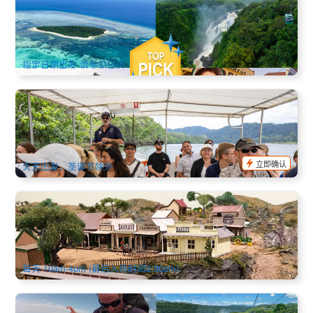
经典环澳12天中文游 | 悉尼+黄金海岸+布里斯班+凯恩斯+大堡
礁+墨尔本 | 悉尼进 墨尔本出
533 已预订
$
4,025.00
SYD04127
AUD
指定日期出发 请参见日历
丹树雨林深度一日游(苦难角+莫斯曼峡谷+鳄鱼游船+土著生
火) 英文
1.5k 已预订
$
228.00
CNS03170
$
239.00
AUD
立即确认
天天出发，圣诞节除外
凯恩斯历史景点 | 赫伯顿先驱博物馆(Herberton Pioneer
Museum)历史村庄 门票
251 已预订
$
43.00
CNS03337
$
44.00
AUD
每天 10am-4pm (最后入场时间2:30pm)
玩转凯恩斯6日套餐(跳伞+大堡礁+全日泛舟+天空之城+雨林火