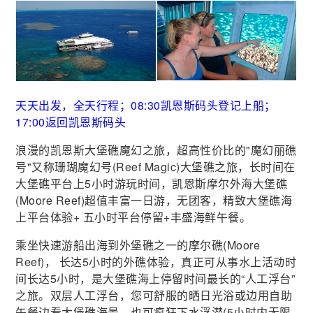
天天出发，全天行程；08:30凯恩斯码头登记上船；
17:00返回凯恩斯码头
浪漫的凯恩斯大堡礁魔幻之旅，超高性价比的"魔幻丽礁
号"又称珊瑚魔幻号(Reef Magic)大堡礁之旅，长时间在
大堡礁平台上5小时游玩时间，凯恩斯摩尔外海大堡礁
(Moore Reef)超值丰富一日游，无团客，精致大堡礁海
上平台体验+ 五小时平台停留+丰盛海鲜午餐。
乘坐快速游船出海到外堡礁之一的摩尔礁(Moore
Reef)， 长达5小时的外礁体验，真正可从事水上活动时
间长达5小时，是大堡礁海上停留时间最长的“人工浮台”
之旅。双层人工浮台，您可舒服的晒日光浴或边用自助
午餐边看大堡礁海景，也可疯狂下水浮潜(5小时内无限