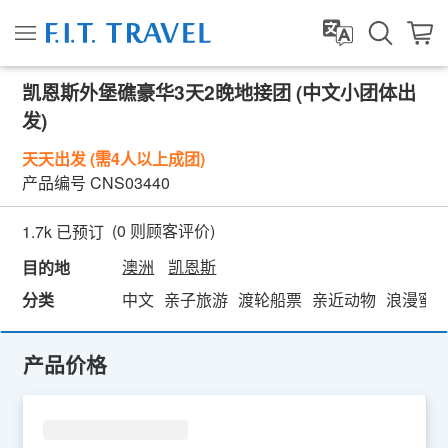
凯恩斯外堡礁豪华3天2晚地接团 (中文小团体出
发)
天天出发 (需4人以上成团)
产品编号
CNS03440
(
0
则顾客评价)
1.7k 已预订
澳洲
凯恩斯
目的地
分类
中文
亲子旅游
渡轮船票
亲近动物
浪漫蜜
产品价格