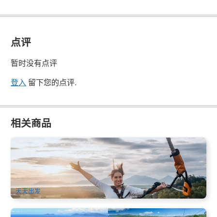
点评
暂时没有点评
登入
留下您的点评.
相关商品
凯恩斯高空弹跳(蹦极)和丛林荡秋千 (SKYPARK Cairns
Bungy Jump and Jungle Swing)含影片照片
1.7k 已预订
$
187.00
CNS03330
$
189.00
AUD
天天出发