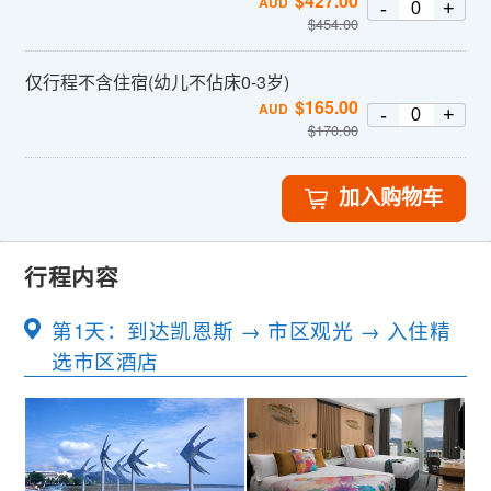
$
427.00
AUD
-
+
$
454.00
仅行程不含住宿(幼儿不佔床0-3岁)
$
165.00
AUD
-
+
$
170.00
加入购物车
行程内容
第1天：到达凯恩斯 → 市区观光 → 入住精
选市区酒店