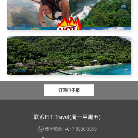
车+酷牛农场+ATV)
1.4k 已预订
$
1,526.00
CNS03485
$
1,621.00
AUD
天天出发, 除圣诞节
凯恩斯 | 翡翠岛度假村2天1晚祕境之旅 Fitzroy Island Resort
(入住4.5星高级海岛度假酒店)
996 已预订
$
244.00
CNS03500
$
250.00
AUD
天天出发
订阅电子报
联系FIT Travel(周一至周五)
澳洲境外: +617 5638 3699