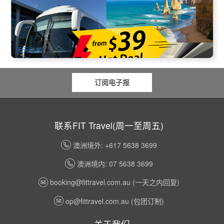
热门行程★墨尔本大洋路舒适大车中文1日游
867 已预订
$
39.00
MEL05095
$
59.00
AUD
天天出发
订阅电子报
联系FIT Travel(周一至周五)
澳洲境外: +617 5638 3699
澳洲境内: 07 5638 3699
booking@fittravel.com.au
(一天之内回复)
op@fittravel.com.au
(包团订制)
关于我们