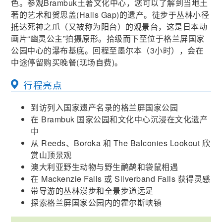
色。参观Brambuk土著文化中心，您可以了解到当地土
著的艺术和贺思盖(Halls Gap)的遗产。徒步于丛林小径
抵达死神之爪（又被称为阳台）的观景台，这是日本动
画片“幽灵公主”拍摄原形。拾级而下至位于格兰屏国家
公园中心的瀑布基底。回程至墨尔本（3小时），会在
中途停留购买晚餐(现场自费)。
行程亮点
到访列入国家遗产名录的格兰屏国家公园
在 Brambuk 国家公园和文化中心沉浸在文化遗产
中
从 Reeds、Boroka 和 The Balconies Lookout 欣
赏山顶景观
澳大利亚野生动物与野生鸸鹋和袋鼠相遇
在 Mackenzie Falls 或 Silverband Falls 获得灵感
带导游的丛林漫步和全景步道远足
探索格兰屏国家公园内的霍尔斯峡镇