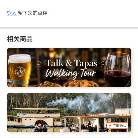
登入
留下您的点评.
相关商品
墨尔本 | Tapas美食与微醺 步行导览之旅 (英文)
140 已预订
$
237.00
MEL05179
$
249.00
AUD
天天出发
墨瑞河蒸汽明轮船、野生动物与粉红峭壁一日游(Murray
River, Paddle Steamer) | 墨尔本出发 (英文)
349 已预订
$
155.00
MEL05143
$
169.00
AUD
立即确认
周一、三、五