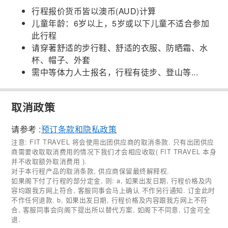
行程报价货币皆以澳币(AUD)计算
儿童年龄：6岁以上，5岁或以下儿童不适合参加
此行程
请穿著舒适的步行鞋、舒适的衣服、防晒霜、水
杯、帽子、外套
需中等体力人士报名，行程有徒步、登山等...
取消政策
请参考 :
预订条款和隐私政策
注意: FIT TRAVEL 将会使用出团供应商的取消条款. 只有出团供应
商需要收取取消费用的情况下我们才会相应收取( FIT TRAVEL 本身
并不收取额外取消费用 ).
对于本行程产品的取消条款, 供应商保留最终解释权.
如果阁下付了行程的部分定金, 则: a, 如果出发日期, 行程价格及内
容均跟我方网上符合, 客服同事会马上确认 不作另行通知. 订金此时
不作任何退款. b, 如果出发日期, 行程价格及内容跟我方网上不符
合, 客服同事会向阁下提出所以替代方案, 如阁下不同意, 订金可全
退.