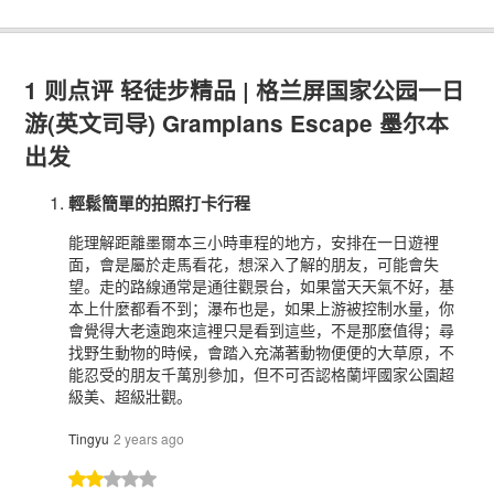
1 则点评
轻徒步精品 | 格兰屏国家公园一日
游(英文司导) Grampians Escape 墨尔本
出发
輕鬆簡單的拍照打卡行程
能理解距離墨爾本三小時車程的地方，安排在一日遊裡
面，會是屬於走馬看花，想深入了解的朋友，可能會失
望。走的路線通常是通往觀景台，如果當天天氣不好，基
本上什麼都看不到；瀑布也是，如果上游被控制水量，你
會覺得大老遠跑來這裡只是看到這些，不是那麼值得；尋
找野生動物的時候，會踏入充滿著動物便便的大草原，不
能忍受的朋友千萬別參加，但不可否認格蘭坪國家公園超
級美、超級壯觀。
Tingyu
2 years ago