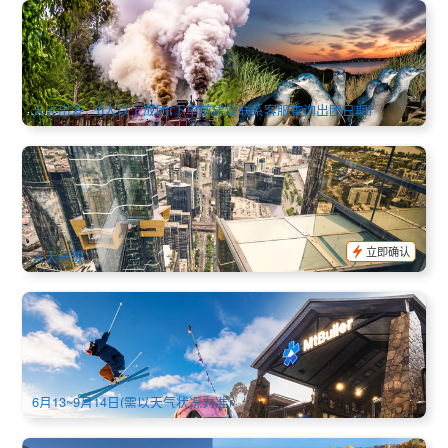
蒸汽小火车+菲利普岛企鹅归巢 双拼奔驰中文一日游 (最多14
人小团)
781 已预订
$
202.00
MEL05109
$
216.00
AUD
天天出发，6人以上成团(下单前建议联系客服查询出团日期)
墨尔本 88 楼观景台门票+高空玻璃箱体验｜Melbourne
Skydeck Eureka+Edge Experience
898 已预订
$
60.00
MEL05302
$
61.00
AUD
立即确认
天天开放
店长推荐 | 课程+装备+雪衣裤+小费全包 | 墨尔本布勒山(Mt.
Buller)全览一日游 (中文)
607 已预订
$
199.00
MEL05003
$
207.00
AUD
6月13~9月14日(需以天气状况为准)