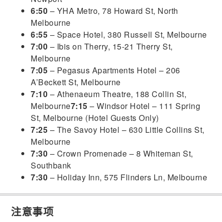
6:50
– YHA Metro, 78 Howard St, North
Melbourne
6:55
– Space Hotel, 380 Russell St, Melbourne
7:00
– Ibis on Therry, 15-21 Therry St,
Melbourne
7:05
– Pegasus Apartments Hotel – 206
A’Beckett St, Melbourne
7:10
– Athenaeum Theatre, 188 Collin St,
Melbourne
7:15
– Windsor Hotel – 111 Spring
St, Melbourne (Hotel Guests Only)
7:25
– The Savoy Hotel – 630 Little Collins St,
Melbourne
7:30
– Crown Promenade – 8 Whiteman St,
Southbank
7:30
– Holiday Inn, 575 Flinders Ln, Melbourne
注意事项