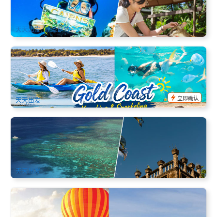
2.7k 已预订
$
419.00
CNS03425
$
472.00
AUD
天天出发, 除圣诞节
黄金海岸(Broadwater)独木舟邂逅海豚+浮潜之旅 (上午/下午)
95 已预订
$
89.00
OOL01169
$
97.00
AUD
立即确认
天天出发
凯恩斯上山下海二日热卖套餐(豪华双礁+雨林高原天空之城)
1.5k 已预订
$
463.00
CNS03410
$
559.00
AUD
天天出发
特价套餐 | 黄金海岸高原热气球+喷射快艇+酒庄早餐+羊驼 |
黄金海岸接送 (Hot Air Balloon Gold Coast+Arro Jet Boat)