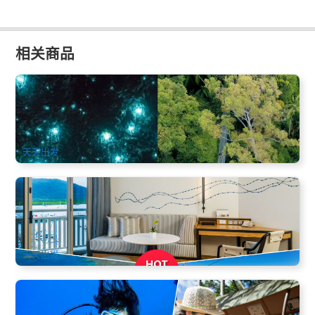
相关商品
黄金海岸生态中文2日游 | 可伦宾动物园+天宝林山+蓝光虫 |
全程交通接送
2.6k 已预订
$
769.00
OOL01240
AUD
天天出发
尊爵凯恩斯4天半自助 | 大堡礁+库兰达雨林缆车火车+五星香
格里拉酒店(可加宿)
1.1k 已预订
$
576.00
CNS03430
$
633.00
AUD
天天出发
凯恩斯经典半自助套餐 (大堡礁+库兰达雨林+观光火车)