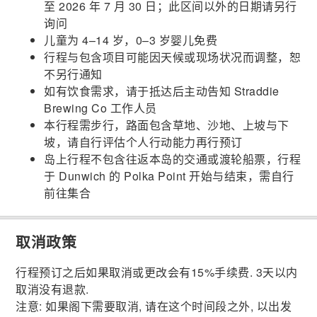
至 2026 年 7 月 30 日；此区间以外的日期请另行
询问
儿童为 4–14 岁，0–3 岁婴儿免费
行程与包含项目可能因天候或现场状况而调整，恕
不另行通知
如有饮食需求，请于抵达后主动告知 Straddie
Brewing Co 工作人员
本行程需步行，路面包含草地、沙地、上坡与下
坡，请自行评估个人行动能力再行预订
岛上行程不包含往返本岛的交通或渡轮船票，行程
于 Dunwich 的 Polka Point 开始与结束，需自行
前往集合
取消政策
行程预订之后如果取消或更改会有15%手续费. 3天以内
取消没有退款.
注意: 如果阁下需要取消, 请在这个时间段之外, 以出发