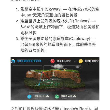
乘坐空中缆车(Skyway) — 在海拔270米的空
中360°无死角赏蓝山的雄壮美景
乘坐世界上最刺激的森林火车(Railway) —
从64°的陡坡上俯冲而下，极速观山谷美景和
雨林风貌
乘坐全澳最陡峭的索道缆车(Cableway) —
沿著545米长的轨道顺势而下，体验垂直升
降的冒险乐趣。
之后前往世界级景点林肯岩 (Lincoln's Rock)。导