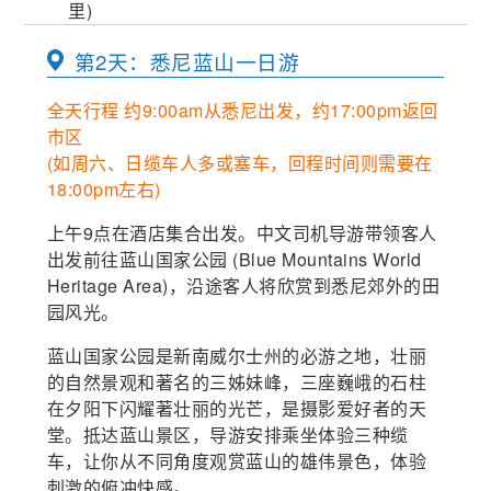
里)
第2天：悉尼蓝山一日游
全天行程 约9:00am从悉尼出发，约17:00pm返回
市区
(如周六、日缆车人多或塞车，回程时间则需要在
18:00pm左右)
上午9点在酒店集合出发。中文司机导游带领客人
出发前往蓝山国家公园 (Blue Mountains World
Heritage Area)，沿途客人将欣赏到悉尼郊外的田
园风光。
蓝山国家公园是新南威尔士州的必游之地，壮丽
的自然景观和著名的三姊妹峰，三座巍峨的石柱
在夕阳下闪耀著壮丽的光芒，是摄影爱好者的天
堂。抵达蓝山景区，导游安排乘坐体验三种缆
车，让你从不同角度观赏蓝山的雄伟景色，体验
刺激的俯冲快感。