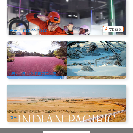
西悉尼 | 垂直风洞-室内跳伞(iFLY Downunder Indoor
Skydiving)
779 已预订
$
108.00
SYD01094
$
119.00
AUD
立即确认
天天可飞 09:00–20:00
冬令赏雪美饌 | 雪山国家公园+黑松露+小粉湖 3天2晚中文团
(悉尼出发)
2.9k 已预订
$
518.00
SYD04280
AUD
6月7~8月30之间每周五出团
印度太平洋火车(Indian Pacific)：悉尼→阿德莱德2天1晚全景
豪华铁路探险一票全包式铁路游体验+豪华卧舖+全程餐饮 | 悉
尼出发(英文)
78 已预订
$
1,390.00
SYD04888
AUD
周三