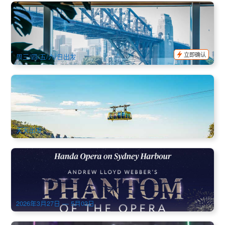
海港时光 | 库克船长Sydney2000 悉尼海港 高级观光船
(Captain Cook Sydney Premium Harbour Experience)
1.7k 已预订
$
55.00
SYD04148
$
57.00
AUD
立即确认
周三/四/五/六/日出发
蓝山必玩 | 蓝山景观世界缆车三合一套票(空中缆车+观光火车
+索道缆车)
3.1k 已预订
$
60.00
SYD04005
$
66.00
AUD
天天出发
最后席位 | 悉尼港歌剧巡礼 — 歌剧魅影(Phantom of the
Opera) | 2026年3-5月
591 已预订
$
299.00
SYD04666
AUD
2026年3月27日 — 5月03日