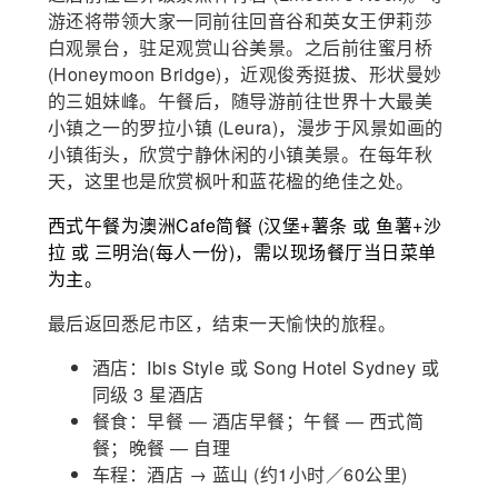
游还将带领大家一同前往回音谷和英女王伊莉莎
白观景台，驻足观赏山谷美景。之后前往蜜月桥
(Honeymoon Bridge)，近观俊秀挺拔、形状曼妙
的三姐妹峰。午餐后，随导游前往世界十大最美
小镇之一的罗拉小镇 (Leura)，漫步于风景如画的
小镇街头，欣赏宁静休闲的小镇美景。在每年秋
天，这里也是欣赏枫叶和蓝花楹的绝佳之处。
西式午餐为澳洲Cafe简餐 (汉堡+薯条 或 鱼薯+沙
拉 或 三明治(每人一份)，需以现场餐厅当日菜单
为主。
最后返回悉尼市区，结束一天愉快的旅程。
酒店：
Ibis Style 或
Song Hotel Sydney 或
同级 3 星酒店
餐食：早餐 — 酒店早餐；午餐 — 西式简
餐；晚餐 — 自理
车程：酒店 → 蓝山 (约1小时／60公里)