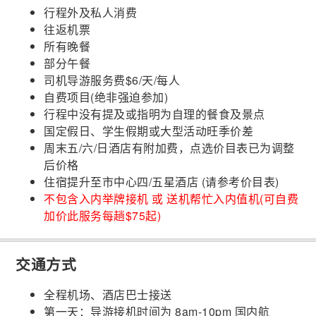
行程外及私人消费
往返机票
所有晚餐
部分午餐
司机导游服务费$6/天/每人
自费项目(绝非强迫参加)
行程中没有提及或指明为自理的餐食及景点
国定假日、学生假期或大型活动旺季价差
周末五/六/日酒店有附加费，点选价目表已为调整
后价格
住宿提升至市中心四/五星酒店 (请参考价目表)
不包含入内举牌接机 或 送机帮忙入内值机(可自费
加价此服务每趟$75起)
交通方式
全程机场、酒店巴士接送
第一天：导游接机时间为 8am-10pm 国内航