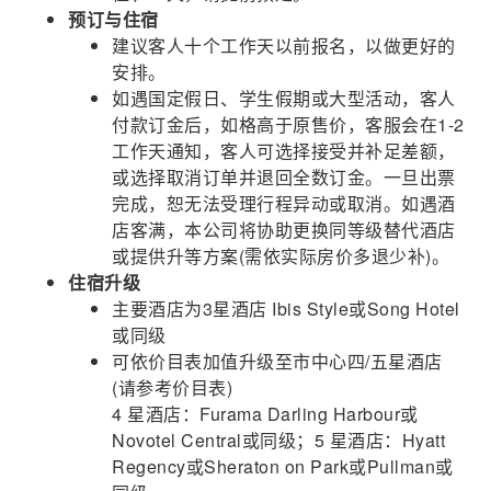
预订与住宿
建议客人十个工作天以前报名，以做更好的
安排。
如遇国定假日、学生假期或大型活动，客人
付款订金后，如格高于原售价，客服会在1-2
工作天通知，客人可选择接受并补足差额，
或选择取消订单并退回全数订金。一旦出票
完成，恕无法受理行程异动或取消。如遇酒
店客满，本公司将协助更换同等级替代酒店
或提供升等方案(需依实际房价多退少补)。
住宿升级
主要酒店为3星酒店 Ibis Style或Song Hotel
或同级
可依价目表加值升级至市中心四/五星酒店
(请参考价目表)
4 星酒店：Furama Darling Harbour或
Novotel Central或同级；5 星酒店：Hyatt
Regency或Sheraton on Park或Pullman或