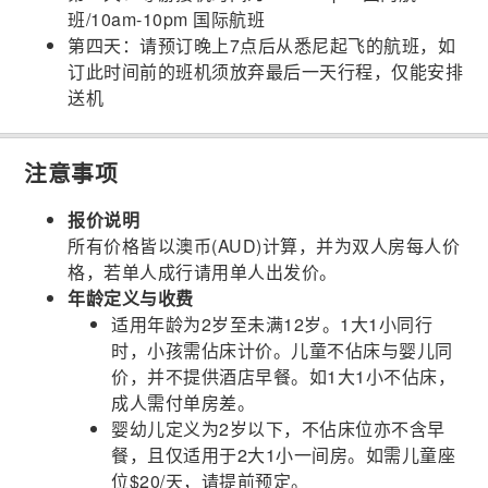
班/10am-10pm 国际航班
第四天：请预订晚上7点后从悉尼起飞的航班，如
订此时间前的班机须放弃最后一天行程，仅能安排
送机
注意事项
报价说明
所有价格皆以澳币(AUD)计算，并为双人房每人价
格，若单人成行请用单人出发价。
年龄定义与收费
适用年龄为2岁至未满12岁。1大1小同行
时，小孩需佔床计价。儿童不佔床与婴儿同
价，并不提供酒店早餐。如1大1小不佔床，
成人需付单房差。
婴幼儿定义为2岁以下，不佔床位亦不含早
餐，且仅适用于2大1小一间房。如需儿童座
位$20/天，请提前预定。