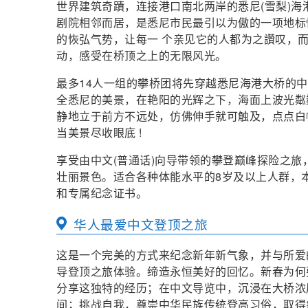
世界建筑奇蹟，连接港口南北两岸的悉尼(雪梨)海港大桥(S
剧院相邻而居，是悉尼市民最引以为傲的一项地标
的恢弘气势，让每一 个亲见它的人都为之讚叹，
动，感受在桥顶之上的无限风光。
最多14人一组的攀桥团将先穿越悉尼海港大桥的
全悉尼的美景，在艳阳的光辉之下，海面上波光粼
静地立于前方不远处，仿佛伸手就可触及，点点白
当美景尽收眼底 !
享受由中文(普通话)向导带领的攀登巅峰探险之旅
壮丽景色。适合各种体能水平的8岁及以上人群，
和专属纪念证书。
华人最爱中文登顶之旅
这是一个完美的方式来纪念新年新气象，并与所爱
导登顶之旅体验。缔造永恒美好的回忆。新春为何
分享这独特的经历；在中文导览中，沉浸在大桥浓
间；挑战自我，尊崇中华民族传统登高习俗，取得