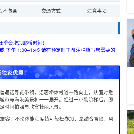
程不包含
交通方式
注意事项
悉
乐
7
(旺季会增加爬桥时间)
A
下午 1:00–1:45
请在预定时于备注栏填写您需要的
周
场独家优惠！
普通话导览带领，沿著桥体栈道一路向上，从面对悉
城市与海港美景将一一展开。经过一小段阶梯后，即
足时间拍照与欣赏壮丽风景。
猎
岁以上旅客，不论体能程度皆可轻松参加，是结合冒险、风
6