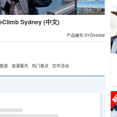
直
imb Sydney (中文)
美
4
A
产品编号
SYD04098
天
旅游
浪漫蜜月
热门景点
空中活动
2
中
1
WE
TH
FR
SA
A