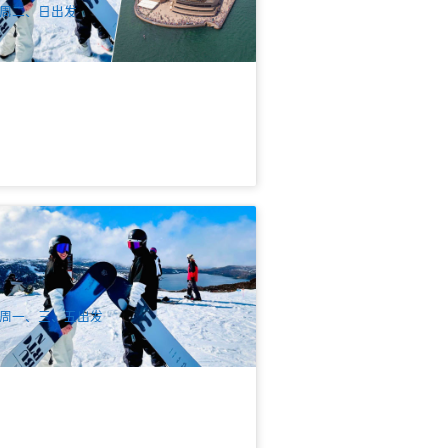
周二、日出发
026悉尼滑雪团 | 轻松滑雪3天中文游 (上
出发)
.9k 已预订
$
755.00
SYD04329
UD
周一、三、五出发