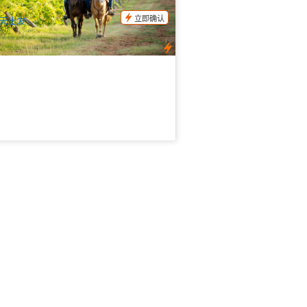
$
117.00
SYD04459
$
120.00
UD
立即确认
天出发