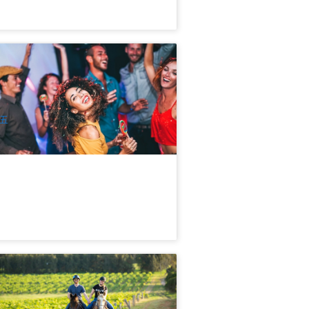
尼港80-90s复古派对游船｜3小时DJ音
、怀旧糖果吧、新鲜自助晚餐
4 已预订
$
88.00
SYD04669
$
89.00
UD
五
人谷日间丛林骑马之旅｜60 分钟体验
36 已预订