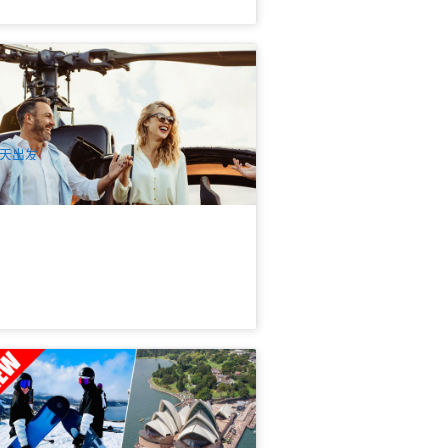
升机+4WD观光之旅 | 猎人谷酒庄奢华
饌+包机生态之旅
7 已预订
$
3,659.00
SYD04562
$
3,700.00
UD
天出发
026悉尼滑雪团 | 皇牌滑雪+悉尼全览7天
文游 | 包悉尼机场接送
01 已预订
$
1,899.00
SYD04345
UD