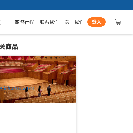
旅游行程
联系我们
关于我们
登入
关商品
人春节 | 悉尼歌剧院 音乐厅探索之旅30
钟门票 Lunar New Year Concert Hall
iscovery Walk (自助参观)
88 已预订
$
35.00
SYD04398
UD
历新年2月16 & 17日