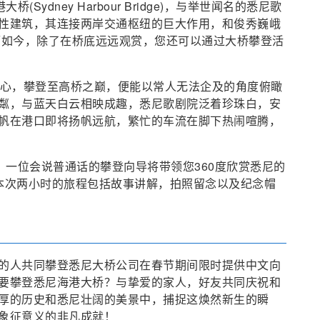
ydney Harbour Bridge)，与举世闻名的悉尼歌
性建筑，其连接两岸交通枢纽的巨大作用，和俊秀巍峨
而如今，除了在桥底远远观赏，您还可以通过大桥攀登活
中心，攀登至高桥之巅，便能以常人无法企及的角度俯瞰
粼，与蓝天白云相映成趣，悉尼歌剧院泛着珍珠白，安
帆在港口即将扬帆远航，繁忙的车流在脚下热闹喧腾，
，一位会说普通话的攀登向导将带领您360度欣赏悉尼的
本次两小时的旅程包括故事讲解，拍照留念以及纪念帽
的人共同攀登悉尼大桥公司在春节期间限时提供中文向
要攀登悉尼海港大桥？与挚爱的家人，好友共同庆祝和
厚的历史和悉尼壮阔的美景中，捕捉这焕然新生的瞬
象征意义的非凡成就！