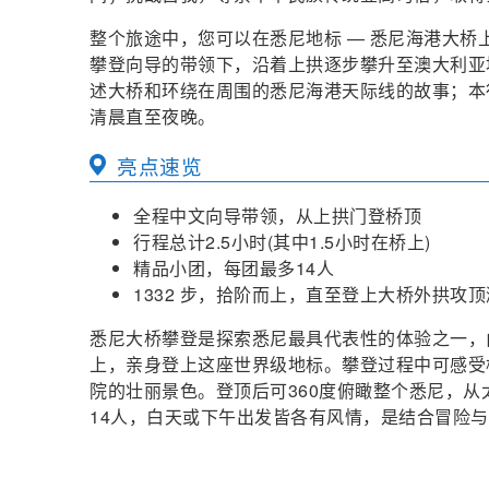
整个旅途中，您可以在悉尼地标 — 悉尼海港大桥
攀登向导的带领下，沿着上拱逐步攀升至澳大利亚
述大桥和环绕在周围的悉尼海港天际线的故事；本
清晨直至夜晚。
亮点速览
全程中文向导带领，从上拱门登桥顶
行程总计2.5小时(其中1.5小时在桥上)
精品小团，每团最多14人
1332 步，拾阶而上，直至登上大桥外拱攻顶激动人心时刻(
悉尼大桥攀登是探索悉尼最具代表性的体验之一，
上，亲身登上这座世界级地标。攀登过程中可感受
院的壮丽景色。登顶后可360度俯瞰整个悉尼，从
14人，白天或下午出发皆各有风情，是结合冒险