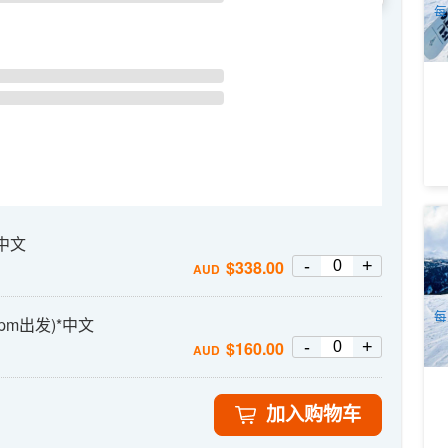
每
2
*中文
午
-
+
1
$
338.00
AUD
A
每
1-2pm出发)*中文
-
+
$
160.00
AUD
加入购物车