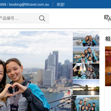
3699
/
booking@fittravel.com.au
欢迎!
相
华
分
D
4
A
农