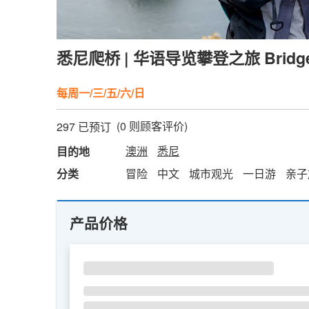
悉尼爬桥 | 华语导览攀登之旅 BridgeCl
每周一/三/五/六/日
(
0
则顾客评价)
297 已预订
澳洲
悉尼
目的地
分类
冒险
中文
城市观光
一日游
亲子
产品价格
SU
MO
TU