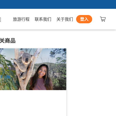
旅游行程
联系我们
关于我们
登入
关商品
尼动物园(Sydney Zoo)门票及考拉体验
 蓝山
98 已预订
$
38.00
SYD04189
$
60.00
UD
天入园