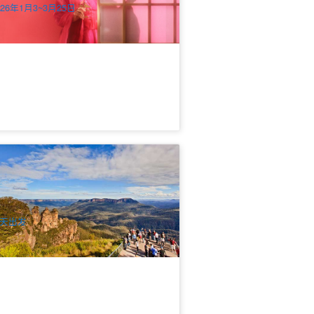
026年1月3~3月25日
尼蓝山自然之旅中文一日游 | 悉尼出发
.7k 已预订
$
149.00
SYD04181
UD
天出发