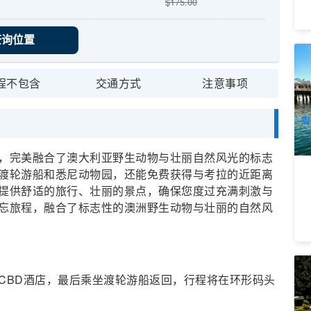
$
175.00
查询位置
悉
划
程不包含
交通方式
注意事项
3
A
周
，完美融合了澳大利亚野生动物与壮丽自然风光的标志
渡轮游船和悉尼动物园，还能免费获得与考拉的近距离
提供舒适的旅行、壮丽的景点，确保您度过充满刺激与
忘旅程，融合了标志性的澳洲野生动物与壮丽的自然风
猎
CBD酒店，最后乘坐渡轮游船返回，行程将在环形码头
尼
8