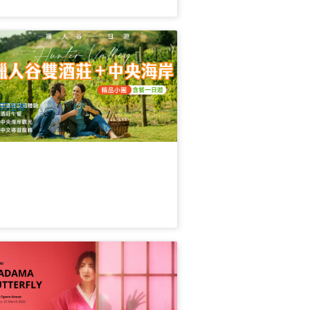
人谷双酒庄＋中央海岸一日游 (中文) |
午餐 | 悉尼出发
10 已预订
$
209.00
SYD04192
UD
天出发
尼歌剧院 必看经典歌剧 | 蝴蝶夫人
026门票
2 已预订
$
149.00
SYD04672
UD