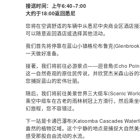
接送时间：上午6:40~7:00
大约于18:00返回悉尼
您将在空调舒适的车辆中从悉尼中央商业区酒店接
可以随意返回酒店或选择其他活动。
我们首先将停靠在蓝山小镇格伦布鲁克(Glenbr
一天做好准备。
接著，我们将前往必游景点——迴音角(Echo Po
这一自然奇观的原住民传说，并欣赏杰米森山谷的
您捕捉蓝山的宏伟壮丽。
随后，我们将前往美景世界三大缆车(Scenic W
乘空中缆车在古老的雨林树冠上方滑行，然后乘坐
幻旅程，您不容错过。
下一站是卡通巴瀑布(Katoomba Cascades W
盎然的植物区域。这个宁静的地点是捕捉大自然美
感受那股自由流动的水流。