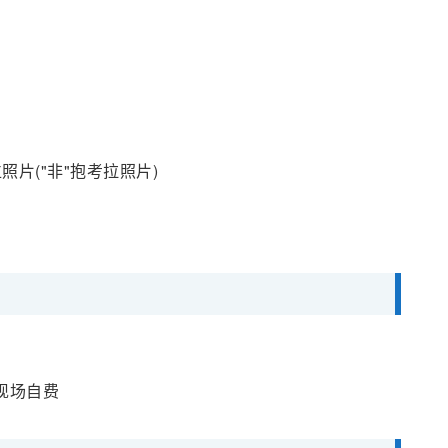
片("非"抱考拉照片)
可现场自费