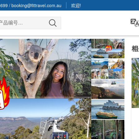
3699
/
booking@fittravel.com.au
欢迎!
相
悉
|
9
A
天