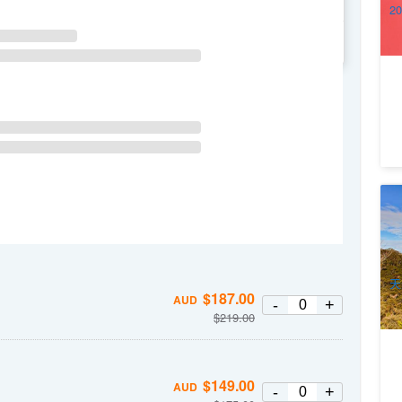
2
WE
TH
FR
SA
悉
2
A
天
$
187.00
AUD
-
+
$
219.00
$
149.00
AUD
-
+