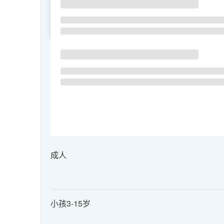
SU
MO
TU
成人
小孩3-15岁