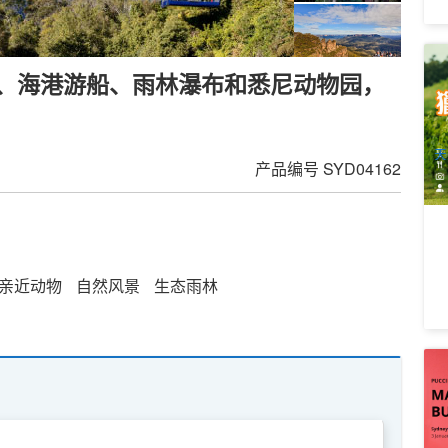
猎
缆车、海港游船、雨林瀑布和悉尼动物园，
含
4
A
天
产品编号
SYD04162
亲近动物
自然风景
生态雨林
悉
2
1
A