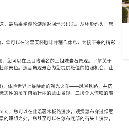
A
四
送，最后乘坐渡轮游船返回环形码头。从环形码头，您
ook)，您可以在这里买杯咖啡并稍作休息，为接下来的精彩
int)，您可以在此目睹著名的三姐妹岩石景观。了解关于
壮丽景色。迴音角观景台为您提供绝佳的拍照机会，让
orld)，体验世界上最陡峭的观光火车——风景铁路，并搭
标志性的吊车俯瞰壮丽的蓝山景观。三段令人惊嘆的魔
aterfalls)，您可以在此沿著木板路漫步，观赏瀑布穿过绿意
景的理想之处，您甚至可以在瀑布底部的石头上漫步，