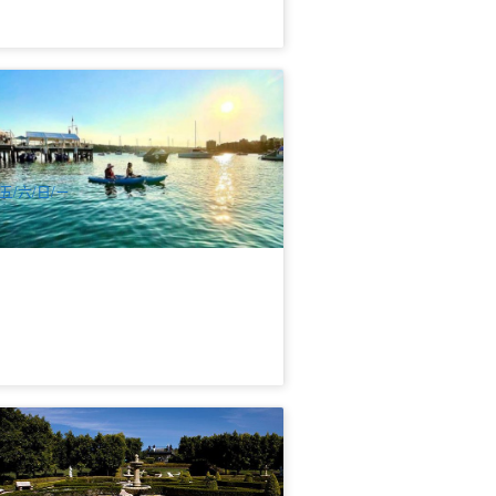
尼曼利海滩 Manly Cove｜曼利海湾皮
艇(独木舟)轻松之旅｜1.5小时适合新手
8 已预订
$
65.00
SYD04515
UD
五/六/日/ㄧ
人谷花园村及酒庄美酒美景一日游 | 悉
出发 (含午餐) 英文
74 已预订