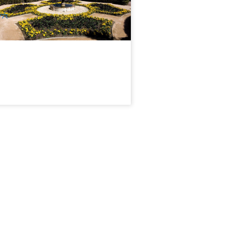
$
175.00
SYD04178
$
188.00
UD
/六