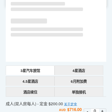
SU
MO
TU
WE
TH
FR
SA
3星汽车旅馆
4星酒店
4.5星酒店
6月附加费
酒店续住
单独接机
成人(双人房每人) - 定金 $200.00
关于定金
$
716.00
AUD
-
+