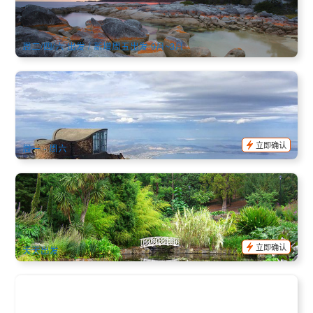
110 已预订
$
185.00
TAS06109
$
200.00
AUD
周二/四/六 出发 / 新增周五出发 9月~3月
威灵顿山半日游(Mount Wellington) 英文
1k 已预订
$
61.00
TAS06111
$
65.00
AUD
立即确认
周一 - 周六
霍巴特市历史遗迹和花园半日早间巴士之旅 (霍巴特酒店接送)
182 已预订
$
61.00
TAS06115
$
65.00
AUD
立即确认
天天出发
塔州海岛四日游行程