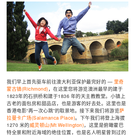
我们早上首先驱车前往澳大利亚保护最完好的 —
里奇
蒙古镇(Richmond)
，在这里您将游览澳洲最早的建于
1823年的石拱桥和建于1836 年的天主教教堂。小镇上
古老的面包房和甜品店，也是游客的好去处。这里也是
香港电影“再一次心跳”的取景地。接下来我们将游览
萨
拉曼卡广场(Salamanca Place)
。下午我们将登上海拔
1270 米的
威灵顿山(Mt Wellington)
，这里是俯瞰霍巴
特全景和附近海域的绝佳位置，也是名人明星曾到过的