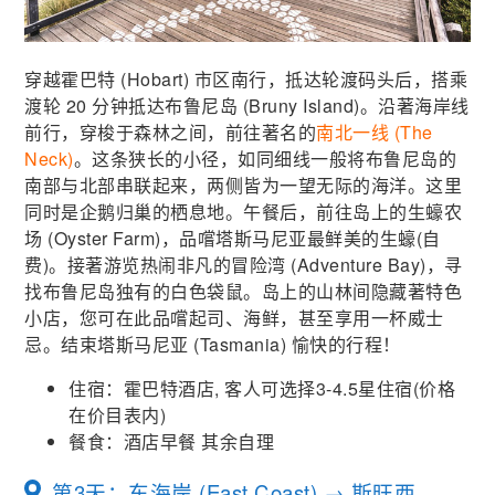
穿越霍巴特 (Hobart) 市区南行，抵达轮渡码头后，搭乘
渡轮 20 分钟抵达布鲁尼岛 (Bruny Island)。沿著海岸线
前行，穿梭于森林之间，前往著名的
南北一线 (The
Neck)
。这条狭长的小径，如同细线一般将布鲁尼岛的
南部与北部串联起来，两侧皆为一望无际的海洋。这里
同时是企鹅归巢的栖息地。午餐后，前往岛上的生蠔农
场 (Oyster Farm)，品嚐塔斯马尼亚最鲜美的生蠔(自
费)。接著游览热闹非凡的冒险湾 (Adventure Bay)，寻
找布鲁尼岛独有的白色袋鼠。岛上的山林间隐藏著特色
小店，您可在此品嚐起司、海鲜，甚至享用一杯威士
忌。结束塔斯马尼亚 (Tasmania) 愉快的行程！
住宿：霍巴特酒店, 客人可选择3-4.5星住宿(价格
在价目表内)
餐食：酒店早餐 其余自理
第3天：东海岸 (East Coast) → 斯旺西