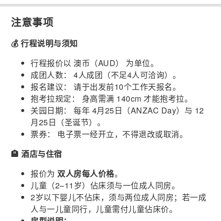
注意事项
💰 行程说明与须知
行程报价以 澳币（AUD） 为单位。
成团人数： 4人成团（不足4人可洽询）。
报名建议： 请于出发前10个工作天报名。
抱考拉规定： 身高需满 140cm 才能抱考拉。
关园日期： 每年 4月25日（ANZAC Day）与 12
月25日（圣诞节）。
票券： 电子票一经开立，不得退改或取消。
🏨 酒店与住宿
报价为
双人房每人价格
。
儿童（2–11岁）佔床须与一位成人同房。
2岁以下婴儿不佔床，须与两位成人同房；若一成
人与一儿童同行，儿童需付儿童佔床价。
房型说明：