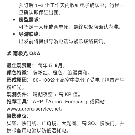
预订后 1–2 个工作天内收到电子确认书；行程一
旦确认即保证出团。
房型需求：
可指定一大床或两单床，最终以饭店确认为准。
导游联络：
出发前将提供导游电话与紧急联络资讯。
🌌 南极光 Q&A
最佳观赏期：
每年
5–9月
。
颜色特徵：
偏粉红、橙色，浪漫柔和。
形成原因：
80–100公里高空中氮分子受电子撞击产生
粉红光。
观测条件：
晴朗夜空 + 高 KP 值。
推荐工具：
APP「Aurora Forecast」或网站
www.aurora-service.net
。
摄影建议：
脚架、快门线、广角镜、大光圈、高ISO、慢快门，并
携带备用电池以防低温耗电。