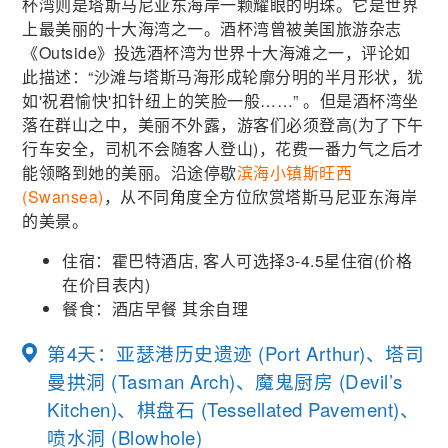
杯湾则是塔斯马尼亚东海岸一颗耀眼的明珠。它是世界
上最美丽的十大海湾之一。酒杯湾曾被美国旅游杂志
《Outside》投选酒杯湾为世界十大海滩之一，评论如
此描述：“沙滩与塔斯马海形成轮廓分明的半月形状，犹
如'祝君愉快'扣针纽上的笑脸一般……” 。但是酒杯湾坐
落在群山之中，美丽不外露，游客们必须登高(为了下午
行车安全，司机不会随客人登山)，花费一番力气之后才
能领略到她的美丽。沿途停歇
滨海小镇斯旺西
(Swansea)
，从不同角度全方位欣赏塔斯马尼亚东海岸
的美景。
住宿：霍巴特酒店, 客人可选择3-4.5星住宿(价格
在价目表内)
餐食：酒店早餐 其余自理
第4天：亚瑟港历史遗迹 (Port Arthur)、塔司
曼拱洞 (Tasman Arch)、魔鬼厨房 (Devil’s
Kitchen)、棋盘石 (Tessellated Pavement)、
喷水洞 (Blowhole)