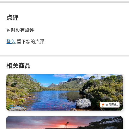
点评
暂时没有点评
登入
留下您的点评.
相关商品
摇篮山Cradle Mountain+环湖步道健行 (英文)｜朗塞斯顿往返
104 已预订
$
185.00
TAS06469
$
190.00
AUD
立即确认
每周一、三出发（其他日期可洽询）
火焰湾1日游 (英文) (朗塞斯顿出发) Bay of Fires