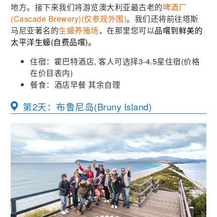
地方。接下来我们将游览澳大利亚最古老的
啤酒厂
(Cascade Brewery)(仅参观外围)
。我们还将前往塔斯
马尼亚著名的
生蠔养殖场
，在那里您可以
品嚐到鲜美的
太平洋生蠔(自费品嚐)。
住宿：霍巴特酒店, 客人可选择3-4.5星住宿(价格
在价目表内)
餐食：酒店早餐 其余自理
第2天：布鲁尼岛(Bruny Island)