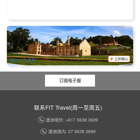
0 已预订
TAS062230
塔斯三日超级精选套餐：亚瑟港 + 酒杯湾 + 摇篮山(英文, 霍巴
特出发/朗赛斯顿结束)
59 已预订
$
536.00
TAS06000
$
570.00
AUD
立即确认
每周一/三出发
订阅电子报
联系FIT Travel(周一至周五)
澳洲境外: +617 5638 3699
澳洲境内: 07 5638 3699