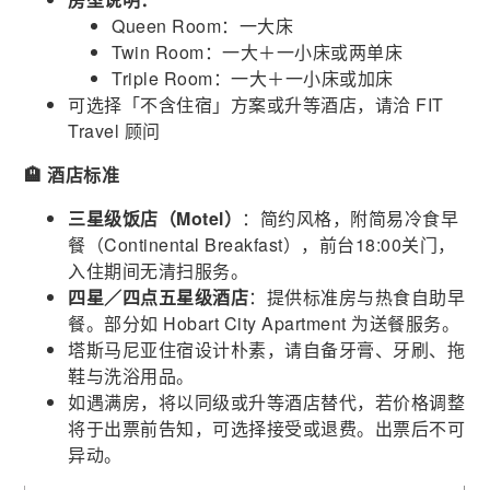
Queen Room：一大床
Twin Room：一大＋一小床或两单床
Triple Room：一大＋一小床或加床
可选择「不含住宿」方案或升等酒店，请洽 FIT
Travel 顾问
🏨 酒店标准
三星级饭店（Motel）
：简约风格，附简易冷食早
餐（Continental Breakfast），前台18:00关门，
入住期间无清扫服务。
四星／四点五星级酒店
：提供标准房与热食自助早
餐。部分如 Hobart City Apartment 为送餐服务。
塔斯马尼亚住宿设计朴素，请自备牙膏、牙刷、拖
鞋与洗浴用品。
如遇满房，将以同级或升等酒店替代，若价格调整
将于出票前告知，可选择接受或退费。出票后不可
异动。