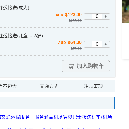
A
)往返接送(成人)
每
$
123.00
出
AUD
-
+
$
138.00
往返接送(儿童1-13岁)
$
64.00
AUD
-
+
$
72.00
加入购物车
程不包含
交通方式
注意事项
交通运输服务，服务涵盖机场穿梭巴士接送订车(机场