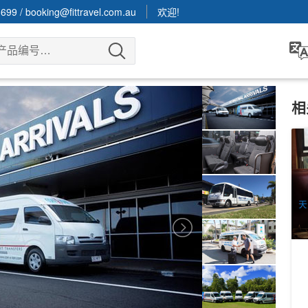
3699
/
booking@fittravel.com.au
欢迎!
相
库
+
园
1
A
天