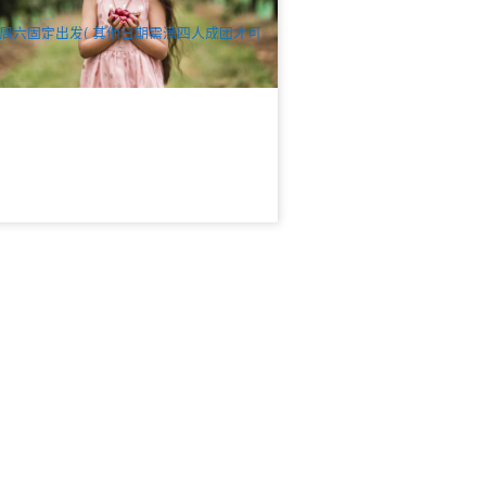
$
144.00
MEL05029
$
148.00
UD
周六固定出发( 其他日期需满四人成团才可
发)