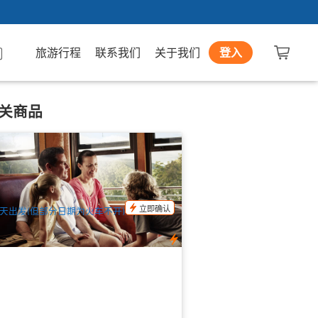
旅游行程
联系我们
关于我们
登入
关商品
兰达热带雨林公园豪华1日游(BBQ午餐
观光火车+水陆军车+土著文化体验+动物
+接送) 英文
.8k 已预订
$
215.00
CNS03201
$
230.00
UD
立即确认
天出发(但部分日期为火车不开)