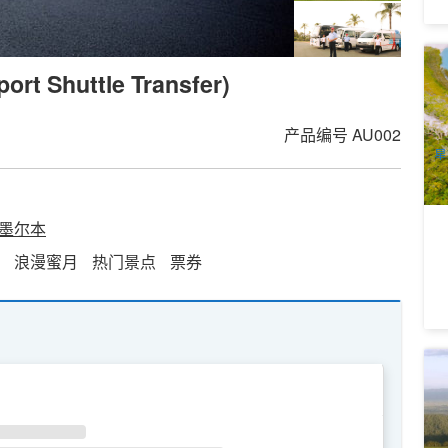
北
huttle Transfer)
(
2
A
产品编号
AU002
星
墨尔本
浪漫蜜月
热门景点
票券
特
岸
1
A
WE
TH
FR
SA