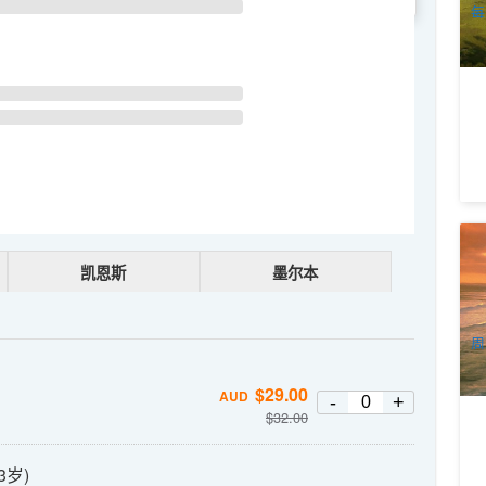
每
大
R
凯恩斯
墨尔本
7
A
周
$
29.00
AUD
-
+
$
32.00
3岁)