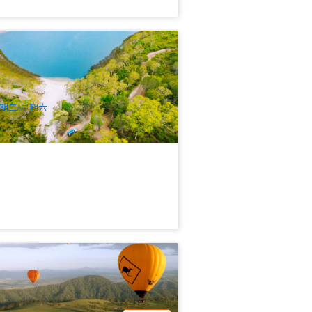
岛(North Stradbroke Island)超值一日游
中文) 布里斯本出发
.9k 已预订
$
115.00
BNE02035
$
119.00
UD
期二/星期六
价优惠 | 黄金海岸热气球+美酒 | 黄金海
接送 (Hot Air Balloon Gold Coast)
.7k 已预订
$
290.00
OOL01109
$
329.00
UD