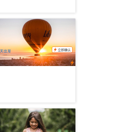
端之上｜大洋路热气球飞行－吉朗
eelong与贝拉林半岛（含早餐）
7 已预订
$
390.00
MEL05311
$
410.00
UD
立即确认
天出发
令限定 | Cherry Hill红杉林+摘樱桃+亚
河谷网红酒庄一日游
4 已预订