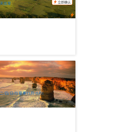
立即确认
天出发
洋路日落之旅特惠一日游 (Great Ocean
oad Sunset Tour) 英文
1 已预订
$
129.00
MEL05116
$
135.00
UD
二/四/日(仅夏季11月~5月)