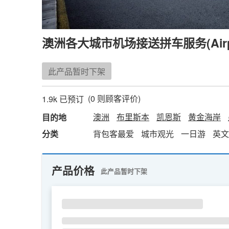
澳洲各大城市机场接送拼车服务(Airport S
此产品暂时下架
(
0
则顾客评价)
1.9k 已预订
澳洲
布里斯本
凯恩斯
黄金海岸
目的地
分类
背包客最爱
城市观光
一日游
英文
产品价格
此产品暂时下架
SU
MO
TU