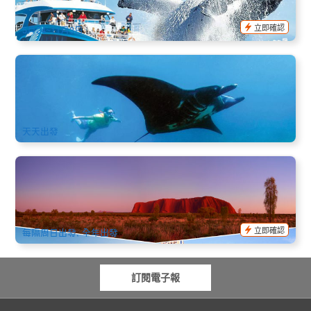
$
89.00
OOL01122
$
95.00
AUD
立即確認
5月24~11月3日
斐濟4天3晚本島海濱住宿+Manta Ray共泳+機場接送｜水瓶座
海灘度假村(Aquarius on the Beach)
245 已預訂
$
848.00
NAN12164
$
868.00
AUD
天天出發
露營+徒步 | 烏魯魯出發前往阿德萊德7日遊(艾爾斯岩出發, 阿
德萊德結束) 途經地下小鎮
66 已預訂
$
1,121.00
AYQ08124
$
1,345.00
AUD
立即確認
每隔周日出發, 全年出發
訂閱電子報