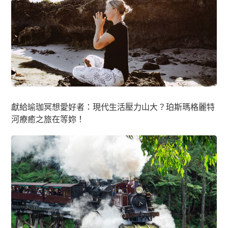
獻給瑜珈冥想愛好者：現代生活壓力山大？珀斯瑪格麗特
河療癒之旅在等妳！