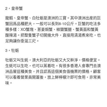
2，皇帝蟹
龍蝦、皇帝蟹、白牡蛎是澳洲的三寶。其中澳洲出産的巨
蟹因爲品種肥大，一般可以長到8-10公斤。巨蟹的吃法多
種多樣：XO蟹塊、蔥姜焗蟹、椒鹽蟹腿、蟹黃面和蟹黃
酸辣湯。把整隻蟹子切開幾大件，直接用清湯煮來吃，也
足夠讓你垂涎三尺。
3，牡蛎
牡蛎又叫生蚝，澳大利亞的牡蛎又大又幹淨，價格便宜。
生蚝可以生吃，也可以蒸着吃。有很多香港人會專門去澳
洲品嘗這種美食，并且認爲這個美食值機票的價格。顧客
可以看着營業員開蓋後，放上鮮檸檬汁即可食用，非常美
味。