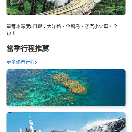
墨爾本深度5日遊：大洋路、企鵝島、蒸汽小火車，全
包！
當季行程推薦
更多熱門行程>
大堡礁體驗號(Reef Experience)深度大堡礁一日遊 (免費送深
潛)
2.2k 已預訂
$
255.00
CNS03090
$
280.00
AUD
天天出發
最佳季節 | 黃金海岸 海洋世界季節賞鯨船 5-11月 Sea World
Cruises Whale Watch
2.3k 已預訂