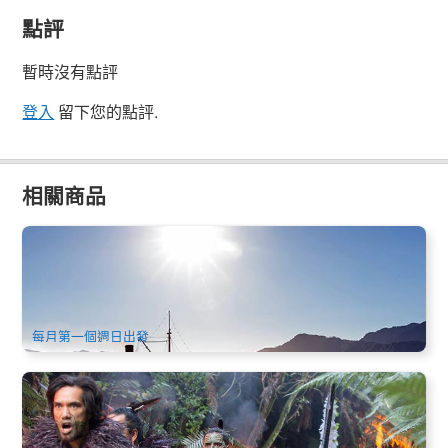
點評
暫時沒有點評
登入
留下您的點評.
相關商品
新西蘭經典南北島13天12晚中文團 | 奧克蘭進 基督城出
406 已預訂
$
4,330.00
NZ1018
AUD
每月第一個週日出發
新西蘭南北島 | 中線美食11日中文奔馳16人內小團 | 基督城進
奧克蘭出
2.4k 已預訂