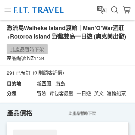
激流島Waiheke Island渡輪｜Man'O'War酒莊
+Rotoroa Island 野趣雙島一日遊 (奧克蘭出發)
此產品暫時下架
產品編號
NZ1134
(
0
則顧客評價)
291 已預訂
新西蘭
南島
目的地
分類
冒險
背包客最愛
一日遊
英文
渡輪船票
產品價格
此產品暫時下架