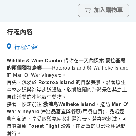
加入購物車
行程內容
行程介紹
Wildlife & Wine Combo
帶你在一天內探索
豪拉基灣
的兩個獨特島嶼
——Rotoroa Island 與 Waiheke Island
的 Man O’ War Vineyard。
首先，沉浸於
Rotoroa Island 的自然美景
，沿著原生
森林步道與海岸步道漫遊，欣賞遼闊的海灣景色與島上
自由活動的本地野生動物。
接著，快速前往
激流島Waiheke Island
，造訪
Man O’
War Vineyard
海濱品酒室與餐廳(用餐自費)，品嚐經
典葡萄酒，享受放鬆氛圍與壯麗海景。若喜歡刺激，可
自費體驗
Forest Flight 滑索
，在高聳的貝殼杉樹冠間
滑行。