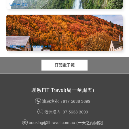
每週一出發
新西蘭南島 | 中線美食7日中文遊 | 可選米佛峽灣或自由活動 |
基督城進出
8.9k 已預訂
$
1,702.00
NZ1031W
AUD
個別週日出發 請參考日歷
訂閱電子報
聯系FIT Travel(周一至周五)
澳洲境外: +617 5638 3699
澳洲境内: 07 5638 3699
booking@fittravel.com.au
(一天之內回復)