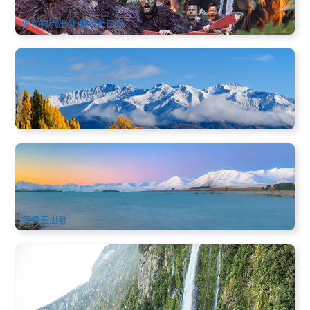
$
3,780.00
NZ1115W-11D
AUD
個別週六出發 請參考日歷
新西蘭南島｜湖光雪山中線秘境 3天2晚之旅
0 已預訂
NZ1099W
新西蘭南北島11天中文團(升級安排奔馳旅遊巴士) | 10月-3月
限定
6.8k 已預訂
$
3,758.00
NZ1034S
AUD
每週五出發
新西蘭南島 | 中線美食6天中文遊 | 可選米佛峽灣或自由活動 |
基督城進出
2k 已預訂
$
1,532.00
NZ1040S
AUD