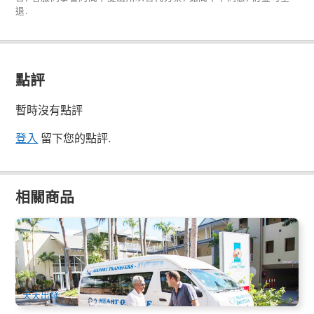
退.
點評
暫時沒有點評
登入
留下您的點評.
相關商品
聖靈海岸機場(PPP)⇆艾爾利海灘市區酒店接送(單程/往返)
Whitsunday Coast Airport to Airlie Beach
742 已預訂
$
29.00
PPP07186
AUD
天天出發