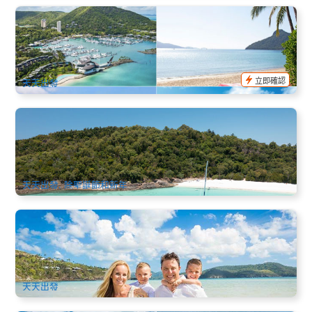
漢密爾頓島休閒一日遊+免費環島巴士+海濱酒吧午餐 (艾爾利
灘/白日夢島出發) Hamilton Island Freestyle
1.8k 已預訂
$
157.00
PPP07085
AUD
立即確認
天天出發
網紅之帆 | 白天堂沙灘 + 聖靈群島私密海灘浮潛一日巡遊（漢
密爾頓島出發）
926 已預訂
$
272.00
PPP07033
$
275.00
AUD
天天出發, 除聖誕節和新年
白天堂沙灘+漢密爾頓島巡航一日遊(Whitehaven Beach and
Hamilton Island)
2k 已預訂
$
221.00
PPP07080
AUD
天天出發