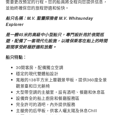
需要更改預定的行程。您的船員將全程向您提供信息，
並始終確保您的旅程舒適和愉快。
船只名稱：M.V. 聖靈探險者 M.V. Whitsunday
Explorer
是一艘45米的高級中小型船只，專門設計用於夜間巡
遊，配備了一套現代化設施，以確保乘客在船上的時間
期間享受終極舒適和放鬆。
船只特點：
30間客房，配備獨立空調
穩定的現代雙體船設計
寬敞的138平方米上層觀景甲板，提供360度全景
觀景臺和日光躺椅
大型帶空調的主艙室，設有酒吧、餐廳和休息區
設備齊全的船上廚房和餐廳服務區
完全許可的酒吧，內外提供服務
主艙旁的后甲板，供客人曬太陽及休息Chill