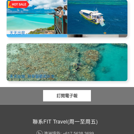
輕奢全覽 | 聖靈群島夢幻度假村4天3晚上天下海套餐(雙礁快艇
套餐+小飛機+4.5星海景房)(Mirage Whitsundays)
364 已預訂
$
1,459.00
PPP07168
$
1,605.00
AUD
天天出發
聖靈群島浮潛半日遊（漢密爾頓島出發）
624 已預訂
$
202.00
PPP07042
$
205.00
AUD
天天出發, 除聖誕節和新年
訂閱電子報
聯系FIT Travel(周一至周五)
澳洲境外: +617 5638 3699