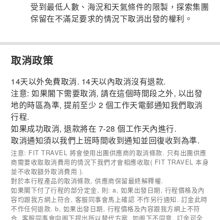
受到最低人數、海況和天氣條件的限製，探索集團
保留在不滿足要求的情況下取消出發的權利。
取消政策
14天以外免費取消. 14天以內取消沒有退款.
注意: 如果閣下需要取消, 請在這個時間段之外, 以出發
地的時區為準, 提前至少 2 個工作天電郵通知我們取消
行程.
如果成功取消, 退款將在 7-28 個工作天內進行.
取消通知須以我們上班時間收到通知並回復收到為準.
注意: FIT TRAVEL 將會使用出團供應商的取消條款. 只有出團供應
商需要收取取消費用的情況下我們才會相應收取( FIT TRAVEL 本身
並不收取額外取消費用 ).
對於本行程產品的取消條款, 供應商保留最終解釋權.
如果閣下付了行程的部分定金, 則: a, 如果出發日期, 行程價格及內
容均跟我方網上符合, 客服同事會馬上確認 不作另行通知. 訂金此時
不作任何退款. b, 如果出發日期, 行程價格及內容跟我方網上不符
合, 客服同事會向阁下提出所以替代方案, 如阁下不同意, 訂金可全