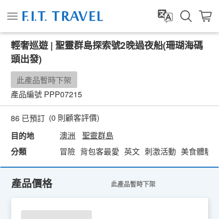
輕奢巡遊 | 聖靈群島探索號2晚過夜船(珊瑚海碼
頭出發)
此產品暫時下架
產品編號
PPP07215
(
0
則顧客評價)
86 已預訂
澳洲
聖靈群島
目的地
分類
冒險
背包客最愛
英文
刺激活動
美食體驗
產品價格
此產品暫時下架