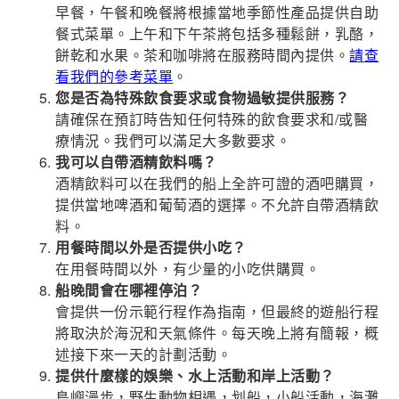
早餐，午餐和晚餐將根據當地季節性產品提供自助
餐式菜單。上午和下午茶將包括多種鬆餅，乳酪，
餅乾和水果。茶和咖啡將在服務時間內提供。
請查
看我們的參考菜單
。
您是否為特殊飲食要求或食物過敏提供服務？
請確保在預訂時告知任何特殊的飲食要求和/或醫
療情況。我們可以滿足大多數要求。
我可以自帶酒精飲料嗎？
酒精飲料可以在我們的船上全許可證的酒吧購買，
提供當地啤酒和葡萄酒的選擇。不允許自帶酒精飲
料。
用餐時間以外是否提供小吃？
在用餐時間以外，有少量的小吃供購買。
船晚間會在哪裡停泊？
會提供一份示範行程作為指南，但最終的遊船行程
將取決於海況和天氣條件。每天晚上將有簡報，概
述接下來一天的計劃活動。
提供什麼樣的娛樂、水上活動和岸上活動？
島嶼漫步，野生動物相遇，划船，小船活動，海灘