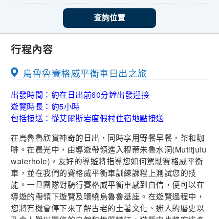
查詢位置
行程內容
烏魯魯賽格威平衡車日出之旅
出發時間：約在日出前60分鐘出發迎接
遊覽時長：約5小時
包括接送：從艾爾斯岩度假村住宿地點接送
在烏魯魯欣賞神奇的日出，同時享用野餐早餐，茶和咖
啡。在晨光中，由導遊帶領進入穆蒂朱魯水洞(Mutitjulu
waterhole)。友好的導遊將指導您如何駕駛賽格威平衡
車，並在我們的賽格威平衡車訓練課程上測試您的技
能。一旦團隊對騎行賽格威平衡車感到自信，便可以在
導遊的帶領下遊覽及環繞烏魯魯基座。在遊覽過程中，
您將有機會停下來了解古老的土著文化、迷人的曆史以