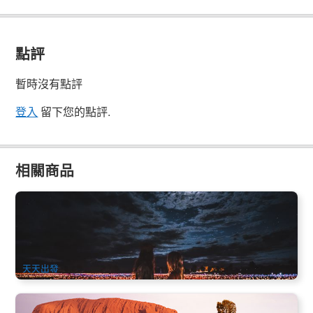
點評
暫時沒有點評
登入
留下您的點評.
相關商品
烏魯魯原野星光之旅含門票及日落香檳(Field of Light Star
Pass) (英文)
2.6k 已預訂
$
137.00
AYQ08060
AUD
天天出發
4天3夜內陸全覽之旅 (烏魯魯+卡塔丘塔+帝王谷) | 帝王谷度假