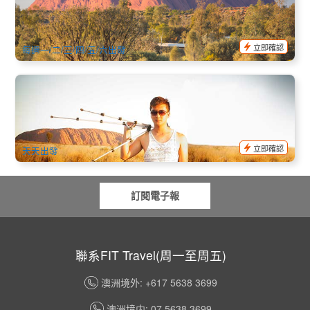
發-行程結束在愛麗絲泉)
797 已預訂
$
878.00
AYQ08118
$
995.00
AUD
立即確認
每週一/二/三/四/五/六出發
烏魯魯 早安岩石環遊10Km徒步健行之旅 Uluru Morning
Guided Base Walk 10Km (英文)
762 已預訂
$
214.00
AYQ08028
$
219.00
AUD
立即確認
天天出發
訂閱電子報
聯系FIT Travel(周一至周五)
澳洲境外: +617 5638 3699
澳洲境内: 07 5638 3699