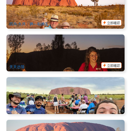
村住宿2晚+艾爾斯岩內陸酒店1晚 (愛麗絲泉往返)
254 已預訂
$
3,199.00
AYQ08068
$
3,399.00
AUD
立即確認
四月-九月：週一和週五
烏魯魯日落和聖跡岩石環遊+星空BBQ晚餐 (英文) Uluru Base
Sacred Sites Sunet & BBQ Dinner
198 已預訂
$
437.00
AYQ08016
$
448.00
AUD
立即確認
天天出發
烏魯魯+卡塔丘塔 日出日落BBQ 2天1夜之旅（從艾爾斯岩/愛
麗斯泉出發/返回可選）英文
941 已預訂
$
955.00
AYQ08031
$
979.00
AUD
每週一/五(4~9月)
烏魯魯 | 艾爾斯岩+帝王谷+愛麗絲泉 露營3日遊 (愛麗絲泉出