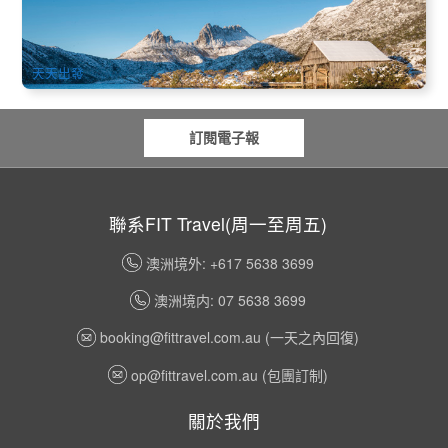
581 已預訂
$
997.00
TAS06197W
$
1,011.00
AUD
天天出發
訂閱電子報
聯系FIT Travel(周一至周五)
澳洲境外: +617 5638 3699
澳洲境内: 07 5638 3699
booking@fittravel.com.au
(一天之內回復)
op@fittravel.com.au
(包團訂制)
關於我們