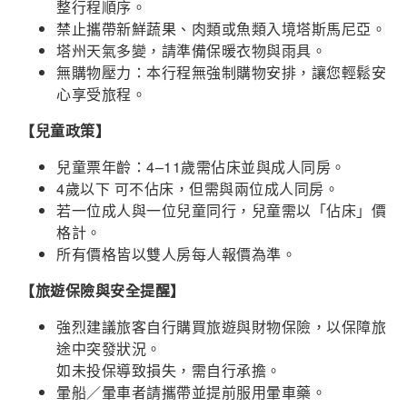
整行程順序。
禁止攜帶新鮮蔬果、肉類或魚類入境塔斯馬尼亞。
塔州天氣多變，請準備保暖衣物與雨具。
無購物壓力：本行程無強制購物安排，讓您輕鬆安
心享受旅程。
【兒童政策】
兒童票年齡：4–11歲需佔床並與成人同房。
4歲以下 可不佔床，但需與兩位成人同房。
若一位成人與一位兒童同行，兒童需以「佔床」價
格計。
所有價格皆以雙人房每人報價為準。
【旅遊保險與安全提醒】
強烈建議旅客自行購買旅遊與財物保險，以保障旅
途中突發狀況。
如未投保導致損失，需自行承擔。
暈船／暈車者請攜帶並提前服用暈車藥。