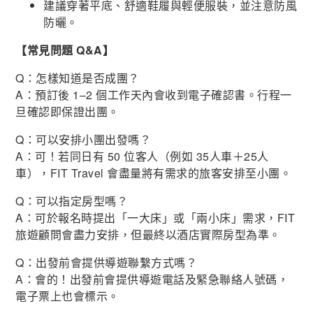
建議穿著平底、舒適鞋履與輕便服裝，並注意防風
防曬。
【常見問題 Q&A】
Q：怎樣知道是否成團？
A：預訂後 1–2 個工作天內會收到電子確認書。行程一
旦確認即保證出團。
Q：可以安排小團出發嗎？
A：可！若同日有 50 位客人（例如 35人車＋25人
車），FIT Travel 會盡量將有需求的旅客安排至小團。
Q：可以指定房型嗎？
A：可於報名時提出「一大床」或「兩小床」需求，FIT
旅遊顧問會盡力安排，但最終以酒店實際房型為準。
Q：出發前會提供導遊聯繫方式嗎？
A：會的！出發前會提供導遊電話及緊急聯絡人號碼，
電子票上也會標示。