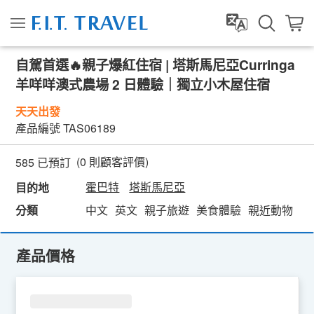
自駕首選🔥親子爆紅住宿 | 塔斯馬尼亞Curringa
羊咩咩澳式農場 2 日體驗｜獨立小木屋住宿
天天出發
產品編號
TAS06189
(
0
則顧客評價)
585 已預訂
霍巴特
塔斯馬尼亞
目的地
分類
中文
英文
親子旅遊
美食體驗
親近動物
浪
產品價格