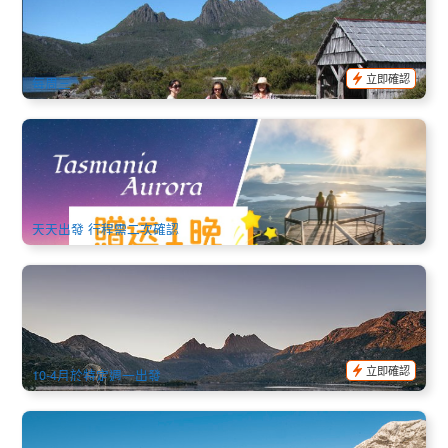
下車)
253 已預訂
$
264.00
TAS06101
$
275.00
AUD
立即確認
每周三
2026年5-9月南極光 | 塔斯馬尼亞追光之旅中文3日遊
126 已預訂
$
562.00
TAS06138
$
590.00
AUD
天天出發 行程需二次確認
塔斯馬尼亞│終極全覽10日英文團│霍巴特進出Ultimate 10
2.5k 已預訂
$
3,157.00
TAS06175
$
3,275.00
AUD
立即確認
10-4月於特定週一出發
塔斯馬尼亞浪漫南北中文5日遊 | 包暢遊著名搖藍山