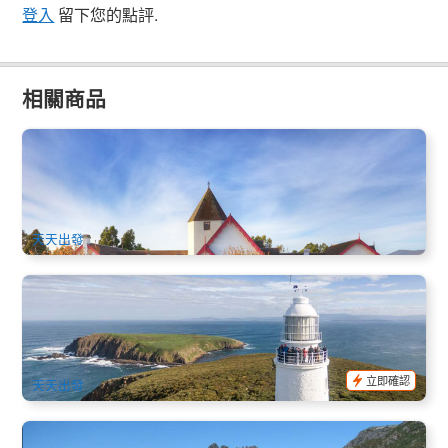
登入
留下您的點評.
相關商品
塔斯馬尼亞農場心動中文4日遊 | 體驗農場住宿+亞瑟港+酒杯
灣+布魯尼島+里奇蒙古鎮
2.3k 已預訂
$
679.00
TAS06191
$
699.00
AUD
天天出發
美食美景 | 布魯尼島一日遊:海鮮午餐、生蠔品嘗、燈塔導覽及
海灘野餐 (Bruny Island) 英文
946 已預訂
$
269.00
TAS06187
$
280.00
AUD
立即確認
天天出發
霍巴特 - 搖籃山 - 朗塞斯頓 單程一日遊 (霍巴特出發/朗塞斯頓